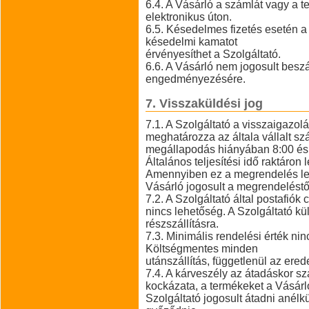
6.4. A Vásárló a számlát vagy a t
elektronikus úton.
6.5. Késedelmes fizetés esetén a 
késedelmi kamatot
érvényesíthet a Szolgáltató.
6.6. A Vásárló nem jogosult beszá
engedményezésére.
7. Visszaküldési jog
7.1. A Szolgáltató a visszaigazo
meghatározza az általa vállalt száll
megállapodás hiányában 8:00 és 
Általános teljesítési idő raktáro
Amennyiben ez a megrendelés lea
Vásárló jogosult a megrendeléstől
7.2. A Szolgáltató által postafiók
nincs lehetőség. A Szolgáltató kül
részszállításra.
7.3. Minimális rendelési érték ninc
Költségmentes minden
utánszállítás, függetlenül az erede
7.4. A kárveszély az átadáskor sz
kockázata, a termékeket a Vásárl
Szolgáltató jogosult átadni anélk