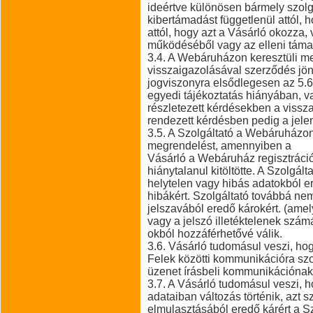
ideértve különösen bármely szol
kibertámadást függetlenül attól,
attól, hogy azt a Vásárló okozza
működéséből vagy az elleni táma
3.4. A Webáruházon keresztüli me
visszaigazolásával szerződés jön 
jogviszonyra elsődlegesen az 5.6.
egyedi tájékoztatás hiányában, v
részletezett kérdésekben a viss
rendezett kérdésben pedig a jel
3.5. A Szolgáltató a Webáruházon 
megrendelést, amennyiben a
Vásárló a Webáruház regisztráció
hiánytalanul kitöltötte. A Szolgált
helytelen vagy hibás adatokból e
hibákért. Szolgáltató továbbá nem 
jelszavából eredő károkért. (amel
vagy a jelszó illetéktelenek szám
okból hozzáférhetővé válik.
3.6. Vásárló tudomásul veszi, hog
Felek közötti kommunikációra szo
üzenet írásbeli kommunikációnak
3.7. A Vásárló tudomásul veszi, 
adataiban változás történik, azt s
elmulasztásából eredő kárért a Sz