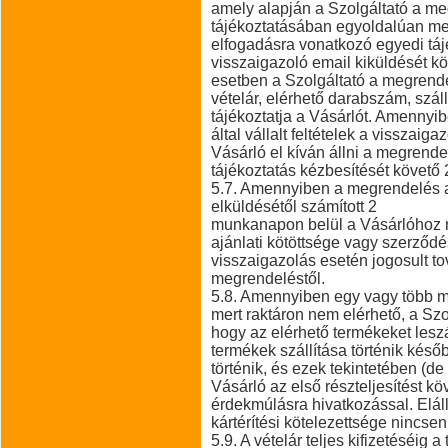
amely alapján a Szolgáltató a meg
tájékoztatásában egyoldalúan megh
elfogadásra vonatkozó egyedi táj
visszaigazoló email kiküldését k
esetben a Szolgáltató a megrendel
vételár, elérhető darabszám, száll
tájékoztatja a Vásárlót. Amennyib
által vállalt feltételek a visszaiga
Vásárló el kíván állni a megrende
tájékoztatás kézbesítését követő 
5.7. Amennyiben a megrendelés 
elküldésétől számított 2
munkanapon belül a Vásárlóhoz 
ajánlati kötöttsége vagy szerződé
visszaigazolás esetén jogosult tov
megrendeléstől.
5.8. Amennyiben egy vagy több m
mert raktáron nem elérhető, a Szol
hogy az elérhető termékeket leszál
termékek szállítása történik kés
történik, és ezek tekintetében (de
Vásárló az első részteljesítést k
érdekmúlásra hivatkozással. Elál
kártérítési kötelezettsége nincsen
5.9. A vételár teljes kifizetéséig