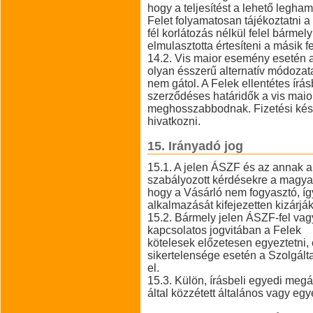
hogy a teljesítést a lehető legha
Felet folyamatosan tájékoztatni a 
fél korlátozás nélkül felel bármel
elmulasztotta értesíteni a másik fe
14.2. Vis maior esemény esetén a
olyan ésszerű alternatív módozat
nem gátol. A Felek ellentétes ír
szerződéses határidők a vis maio
meghosszabbodnak. Fizetési kése
hivatkozni.
15. Irányadó jog
15.1. A jelen ÁSZF és az annak a
szabályozott kérdésekre a magyar 
hogy a Vásárló nem fogyasztó, így
alkalmazását kifejezetten kizárják
15.2. Bármely jelen ÁSZF-fel vagy
kapcsolatos jogvitában a Felek
kötelesek előzetesen egyeztetni, 
sikertelensége esetén a Szolgálta
el.
15.3. Külön, írásbeli egyedi meg
által közzétett általános vagy eg