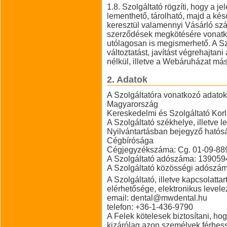
1.8. Szolgáltató rögzíti, hogy a 
lementhető, tárolható, majd a k
keresztül valamennyi Vásárló szá
szerződések megkötésére vonat
utólagosan is megismerhető. A Sz
változtatást, javítást végrehajta
nélkül, illetve a Webáruházat má
2. Adatok
A Szolgáltatóra vonatkozó adatok
Magyarország
Kereskedelmi és Szolgáltató Korl
A Szolgáltató székhelye, illetve 
Nyilvántartásban bejegyző hatós
Cégbírósága
Cégjegyzékszáma: Cg. 01-09-88
A Szolgáltató adószáma: 139059
A Szolgáltató közösségi adósz
A Szolgáltató, illetve kapcsolattar
elérhetősége, elektronikus levele
email: dental@mwdental.hu
telefon: +36-1-436-9790
A Felek kötelesek biztosítani, h
kizárólag azon személyek férhes