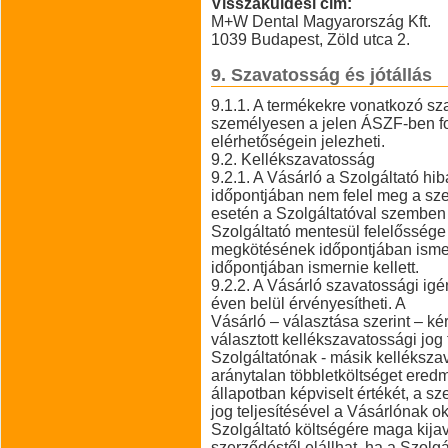
Visszaküldési cím:
M+W Dental Magyarország Kft.
1039 Budapest, Zöld utca 2.
9. Szavatosság és jótállás
9.1.1. A termékekre vonatkozó sza
személyesen a jelen ÁSZF-ben fo
elérhetőségein jelezheti.
9.2. Kellékszavatosság
9.2.1. A Vásárló a Szolgáltató hibá
időpontjában nem felel meg a sz
esetén a Szolgáltatóval szemben 
Szolgáltató mentesül felelőssége 
megkötésének időpontjában isme
időpontjában ismernie kellett.
9.2.2. A Vásárló szavatossági igé
éven belül érvényesítheti. A
Vásárló – választása szerint – kér
választott kellékszavatossági jog 
Szolgáltatónak - másik kellékszav
aránytalan többletköltséget ered
állapotban képviselt értékét, a s
jog teljesítésével a Vásárlónak o
Szolgáltató költségére maga kijaví
szerződéstől elállhat, ha a Szolgá