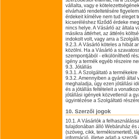
vállalta, vagy e kötelezettségének
elvárható rendeltetésére figyelem
érdekeit kímélve nem tud eleget t
kicseréléshez fűződő érdeke megs
nincs helye. A Vásárló az általa v
másikra áttérhet, az áttérés költs
indokolt volt, vagy arra a Szolgált
9.2.3. A Vásárló köteles a hibát 
közölni. Ha a Vásárló a szavatoss
szempontjából - elkülöníthető rés
igény a termék egyéb részeire ne
9.3. Jótállás
9.3.1. A Szolgáltató a termékekre a 
9.3.2. Amennyiben a gyártó által vá
meghaladja, úgy ezen jótállási id
és a jótállás feltételeit a vonatko
jótállási igények közvetlenül a 
ügyintézése a Szolgáltató részére 
10. Szerzői jogok
10.1. A Vásárlók a felhasználáss
tulajdonában álló Webáruház és 
(szöveg, cikk, termékismertető, tá
információ, illetve adat) a szerző