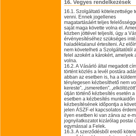
16. Vegyes rendelkezések
16.1. Szolgáltató kötelezettsége 
venni. Ennek jogellenes
magatartásáért teljes felelősségge
saját maga követte volna el. Amen
közben jöttével teljesíti, úgy a 
érvényesítéséhez szükséges intéz
haladéktalanul értesíteni. Az elő
nem követelheti a Szolgáltatótól 
felel azokért a károkért, amelyek
volna.
16.2. A Vásárló által megadott cím
történt közlés a levél postára ad
abban az esetben is, ha a küldem
ténylegesen kézbesíthető nem volt
kereste”, „ismeretlen”, „elköltözöt
útján történő kézbesítés esetén 
esetben a kézbesítés munkaidőn k
kézbesítésének időpontja a köv
jelen ÁSZF-el kapcsolatos érdemi
ilyen esetben ki van zárva az e-
jognyilatkozatot kizárólag postai
egymással a Felek.
16.3. A szerződésből eredő kötel