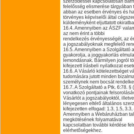
szerződéssel kapcsolatosan bármi
felelősség elismerése tárgyában te
abban az esetben érvényes és hatá
törvényes képviselői által cégsze
küldeményként eljuttatott okiratba
16.4. Amennyiben az ÁSZF valam
az nem érint a többi
rendelkezés érvényességét, az é
a jogszabályoknak megfelelő rend
16.5. Amennyiben a Szolgáltató 
gyakorolja, a joggyakorlás elmula
lemondásnak. Bármilyen jogról t
kifejezett írásbeli nyilatkozat ese
16.6. A Vásárló kötelezettséget vá
tudomására jutott minden bizalmas
személynek nem bocsát rendelke
16.7. A Szolgáltató a Ptk. 6:78.
vonatkozó pontjainak felsorolásáv
Vásárlót a jogszabályoktól, illet
lényegesen eltérő általános szerz
kifejezetten elfogad: 1.3, 1.5, 3.3, 
Amennyiben a Webáruházban talá
megkötésének folyamatával
kapcsolatban további kérdése felmer
elérhetőségekhez.