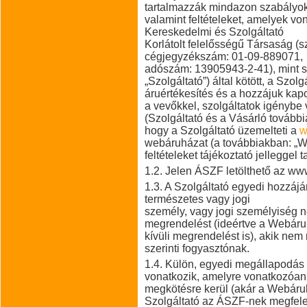
tartalmazzák mindazon szabályok
valamint feltételeket, amelyek 
Kereskedelmi és Szolgáltató
Korlátolt felelősségű Társaság (s
cégjegyzékszám: 01-09-889071,
adószám: 13905943-2-41), mint sz
„Szolgáltató”) által kötött, a Szol
áruértékesítés és a hozzájuk kap
a vevőkkel, szolgáltatok igénybe 
(Szolgáltató és a Vásárló továbbia
hogy a Szolgáltató üzemelteti a
w
webáruházat (a továbbiakban: „W
feltételeket tájékoztató jelleggel 
1.2. Jelen ÁSZF letölthető az w
1.3. A Szolgáltató egyedi hozzáj
természetes vagy jogi
személy, vagy jogi személyiség né
megrendelést (ideértve a Webár
kívüli megrendelést is), akik nem
szerinti fogyasztónak.
1.4. Külön, egyedi megállapodás
vonatkozik, amelyre vonatkozóan 
megkötésre kerül (akár a Webáru
Szolgáltató az ÁSZF-nek megfelelő