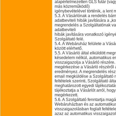
alapértelmezetten GLS futár (vag
más közreműködő)
igénybevételével történik, a lent 
5.3. A Vásárlónak a rendelés bá
adatbeviteli hibák javítására a „ko
megrendelés a Szolgáltatónak va
adatbeviteli
hibák javítására vonatkozó igényé
Szolgáltató felé.
5.4. A Webáruház felülete a Vásá
között elérhető.
5.5. A Vásárló által elküldött me
késedelem nélkül, automatikus em
visszaigazolja a Vásárló részére
megérkezése a Vásárló részéről a
eredményez. A megrendelés részle
email megküldése a Szolgáltató 
feltételek szerinti, Szolgáltató ál
meghatározott egyedi tájékoztatás
tájékoztatja a Vásárlót arról, ho
megérkezett.
5.6. A Szolgáltató fenntartja ma
Webáruházban és az automatiku
visszaigazolásban foglalt feltétel
azaz az automatikus visszaigazoló 