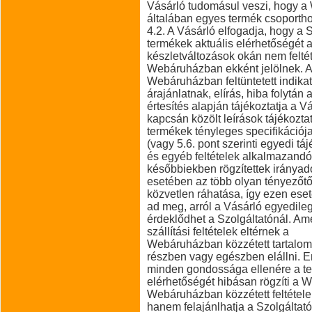
Vásárló tudomásul veszi, hogy a 
általában egyes termék csoporthoz
4.2. A Vásárló elfogadja, hogy a 
termékek aktuális elérhetőségét 
készletváltozások okán nem felté
Webáruházban ekként jelölnek. A
Webáruházban feltüntetett indikatí
árajánlatnak, elírás, hiba folytán
értesítés alapján tájékoztatja a
kapcsán közölt leírások tájékoztató
termékek tényleges specifikációja
(vagy 5.6. pont szerinti egyedi tá
és egyéb feltételek alkalmazandók
későbbiekben rögzítettek irányad
esetében az több olyan tényezőtő
közvetlen ráhatása, így ezen esete
ad meg, arról a Vásárló egyedile
érdeklődhet a Szolgáltatónál. Am
szállítási feltételek eltérnek a
Webáruházban közzétett tartalomt
részben vagy egészben elállni. 
minden gondossága ellenére a ter
elérhetőségét hibásan rögzíti a W
Webáruházban közzétett feltételek 
hanem felajánlhatja a Szolgáltató á