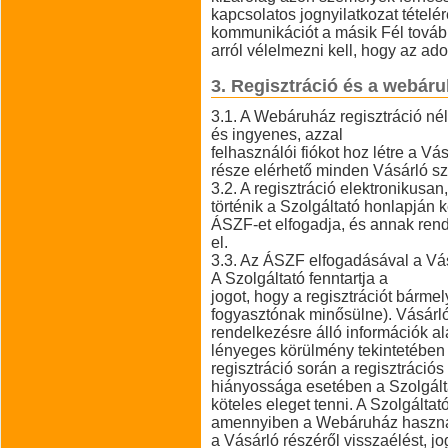
kapcsolatos jognyilatkozat tételé
kommunikációt a másik Fél további
arról vélelmezni kell, hogy az adott
3. Regisztráció és a webár
3.1. A Webáruház regisztráció né
és ingyenes, azzal
felhasználói fiókot hoz létre a V
része elérhető minden Vásárló szá
3.2. A regisztráció elektronikusan
történik a Szolgáltató honlapján k
ÁSZF-et elfogadja, és annak ren
el.
3.3. Az ÁSZF elfogadásával a Vás
A Szolgáltató fenntartja a
jogot, hogy a regisztrációt bármel
fogyasztónak minősülne). Vásárl
rendelkezésre álló információk al
lényeges körülmény tekintetében 
regisztráció során a regisztráci
hiányossága esetében a Szolgált
köteles eleget tenni. A Szolgáltató
amennyiben a Webáruház használ
a Vásárló részéről visszaélést, j