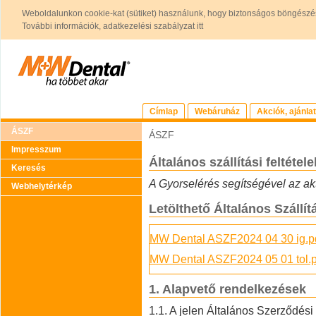
Weboldalunkon cookie-kat (sütiket) használunk, hogy biztonságos böngészés
További információk, adatkezelési szabályzat itt
Címlap
Webáruház
Akciók, ajánla
ÁSZF
ÁSZF
Impresszum
Általános szállítási feltétele
Keresés
A Gyorselérés segítségével az akt
Webhelytérkép
Letölthető Általános Szállítá
MW Dental ASZF2024 04 30 ig.p
MW Dental ASZF2024 05 01 tol.p
1. Alapvető rendelkezések
1.1. A jelen Általános Szerződési