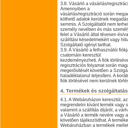
3.8. Vásárló a vásárlás/regisztrác
Amennyiben a
vásárlás/regisztráció során meg
köthető adatok kerülnek megadásr
semmis. A Szolgáltatót nem terhel
személy nevében és más személy 
felel a Vásárló által tévesen és/
szállítási késedelmekért vagy hib
Szolgáltató igényt tarthat.
3.9. A Vásárló a felhasználói fiók
csatornáin keresztül
kezdeményezheti. A fiók törléséve
regisztrációs folyamat során maga
megerősítését követően a Szolgált
haladéktalanul teljesíteni. A ko
fiók törlésével nem kerülnek törlé
4. Termékek és szolgáltatá
4.1. A Webáruházon keresztül, az 
megrendelni kívánt termék vagy szo
valamint a szállítás díjáról, a várh
a Vásárló a termék nevére vagy a 
követően tájékozódhat. A termékek
Webáruházban a termékek mellett t