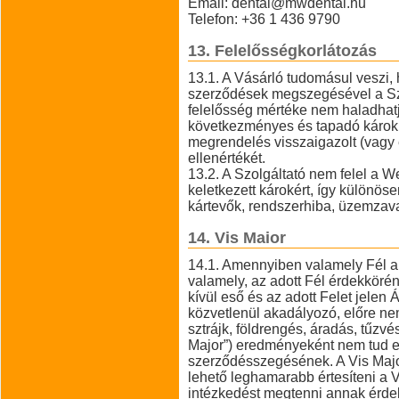
Email: dental@mwdental.hu
Telefon: +36 1 436 9790
13. Felelősségkorlátozás
13.1. A Vásárló tudomásul veszi, 
szerződések megszegésével a Szolg
felelősség mértéke nem haladhatj
következményes és tapadó károk, 
megrendelés visszaigazolt (vagy 
ellenértékét.
13.2. A Szolgáltató nem felel a 
keletkezett károkért, így különös
kártevők, rendszerhiba, üzemzava
14. Vis Maior
14.1. Amennyiben valamely Fél a 
valamely, az adott Fél érdekköré
kívül eső és az adott Felet jelen 
közvetlenül akadályozó, előre ne
sztrájk, földrengés, áradás, tűzvé
Major”) eredményeként nem tud el
szerződésszegésének. A Vis Major
lehető leghamarabb értesíteni a 
intézkedést megtenni annak érdek