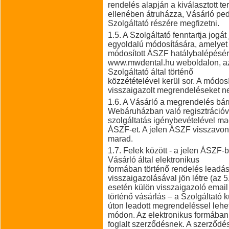
rendelés alapján a kiválasztott t
ellenében átruházza, Vásárló pedi
Szolgáltató részére megfizetni.
1.5. A Szolgáltató fenntartja jogá
egyoldalú módosítására, amelyet a
módosított ÁSZF hatálybalépésére
www.mwdental.hu weboldalon, az
Szolgáltató által történő
közzétételével kerül sor. A módo
visszaigazolt megrendeléseket ne
1.6. A Vásárló a megrendelés bár
Webáruházban való regisztrációva
szolgáltatás igénybevételével ma
ÁSZF-et. A jelen ÁSZF visszavoná
marad.
1.7. Felek között - a jelen ÁSZF-b
Vásárló által elektronikus
formában történő rendelés leadás
visszaigazolásával jön létre (az 
esetén külön visszaigazoló emai
történő vásárlás – a Szolgáltató
úton leadott megrendeléssel leh
módon. Az elektronikus formában
foglalt szerződésnek. A szerződé