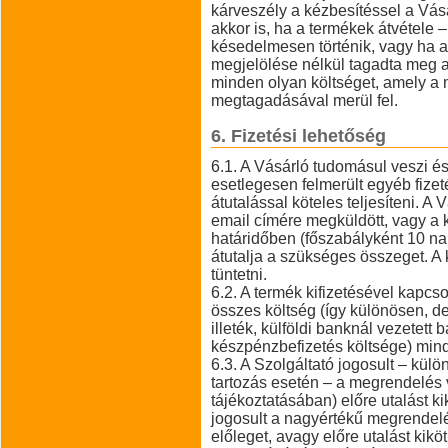
kárveszély a kézbesítéssel a Vásár
akkor is, ha a termékek átvétele –
késedelmesen történik, vagy ha a
megjelölése nélkül tagadta meg az
minden olyan költséget, amely a
megtagadásával merül fel.
6. Fizetési lehetőség
6.1. A Vásárló tudomásul veszi és
esetlegesen felmerült egyéb fizetés
átutalással köteles teljesíteni. A V
email címére megküldött, vagy a k
határidőben (főszabályként 10 na
átutalja a szükséges összeget. A
tüntetni.
6.2. A termék kifizetésével kapc
összes költség (így különösen, d
illeték, külföldi banknál vezetett
készpénzbefizetés költsége) mind
6.3. A Szolgáltató jogosult – külö
tartozás esetén – a megrendelés 
tájékoztatásában) előre utalást kikö
jogosult a nagyértékű megrendelés
előleget, avagy előre utalást kiköt