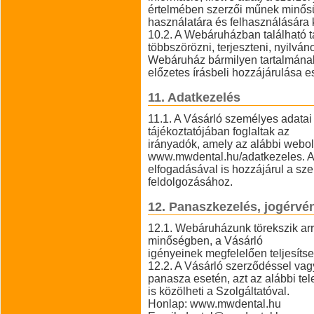
értelmében szerzői műnek minősül
használatára és felhasználására k
10.2. A Webáruházban található t
többszörözni, terjeszteni, nyilváno
Webáruház bármilyen tartalmának 
előzetes írásbeli hozzájárulása 
11. Adatkezelés
11.1. A Vásárló személyes adatai
tájékoztatójában foglaltak az
irányadók, amely az alábbi webol
www.mwdental.hu/adatkezeles. A 
elfogadásával is hozzájárul a s
feldolgozásához.
12. Panaszkezelés, jogérvé
12.1. Webáruházunk törekszik ar
minőségben, a Vásárló
igényeinek megfelelően teljesítse
12.2. A Vásárló szerződéssel vag
panasza esetén, azt az alábbi tel
is közölheti a Szolgáltatóval.
Honlap: www.mwdental.hu