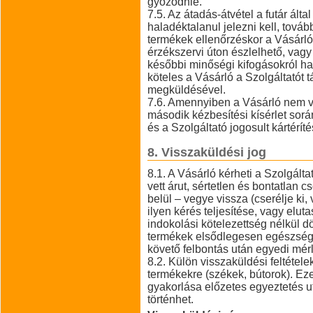
győződnie.
7.5. Az átadás-átvétel a futár álta
haladéktalanul jelezni kell, továb
termékek ellenőrzéskor a Vásárlón
érzékszervi úton észlelhető, vagy
későbbi minőségi kifogásokról ha
köteles a Vásárló a Szolgáltatót 
megküldésével.
7.6. Amennyiben a Vásárló nem v
második kézbesítési kísérlet során
és a Szolgáltató jogosult kártéríté
8. Visszaküldési jog
8.1. A Vásárló kérheti a Szolgálta
vett árut, sértetlen és bontatlan
belül – vegye vissza (cserélje ki, v
ilyen kérés teljesítése, vagy elu
indokolási kötelezettség nélkül dö
termékek elsődlegesen egészségv
követő felbontás után egyedi mér
8.2. Külön visszaküldési feltétele
termékekre (székek, bútorok). Ez
gyakorlása előzetes egyeztetés ut
történhet.