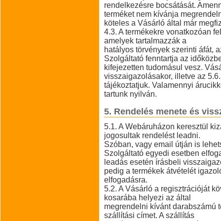
rendelkezésre bocsátását. Amenny
terméket nem kívánja megrendelni
köteles a Vásárló által már megfiz
4.3. A termékekre vonatkozóan felt
amelyek tartalmazzák a
hatályos törvények szerinti áfát, 
Szolgáltató fenntartja az időközb
kifejezetten tudomásul vesz. Vás
visszaigazolásakor, illetve az 5.6
tájékoztatjuk. Valamennyi árucik
tartunk nyilván.
5. Rendelés menete és vissz
5.1. A Webáruházon keresztül kiz
jogosultak rendelést leadni.
Szóban, vagy email útján is leh
Szolgáltató egyedi esetben elfog
leadás esetén írásbeli visszaigaz
pedig a termékek átvételét igazol
elfogadásra.
5.2. A Vásárló a regisztrációját 
kosarába helyezi az által
megrendelni kívánt darabszámú t
szállítási címet. A szállítás