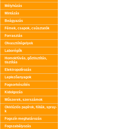
Mélyhúzás
Mintázás
Beágyazás
Fémek, csapok, csúsztatók
Forrasztás
Olvasztótégelyek
Laborégők
Homokfúvás, gőztisztítás,
tisztítás
Elektropolírozás
Leplezőanyagok
Fogsorkészítés
Kidolgozás
Műszerek, szerszámok
Okklúziós papírok, fóliák, spray-
k
Fogszín meghatározás
Fogszabályozás