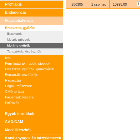
Profilaxis
280305
1 csomag
10995,00
Endodoncia
Fogszabályozás
Bracketek, gyűrűk
Bracketek
Moláris tubusok
Moláris gyűrűk
Tartozékok, kiegészítők
Ívek
Fém ligatúrák, rugók, stoppok
Elasztikus ligatúrák, gumigyűrűk
Extraorális eszközök
Ragasztás
Fogók, műszerek
CMD terápia
Páciensek részére
Polírozás
Egyéb termékek
CAD/CAM
Modellkészítés
Kanálanyagok és bázislemezek