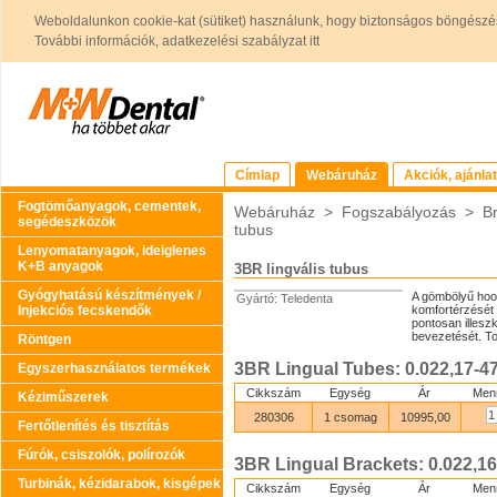
Weboldalunkon cookie-kat (sütiket) használunk, hogy biztonságos böngészés
További információk, adatkezelési szabályzat itt
Címlap
Webáruház
Akciók, ajánla
Fogtömőanyagok, cementek,
Webáruház
>
Fogszabályozás
>
B
segédeszközök
tubus
Lenyomatanyagok, ideiglenes
K+B anyagok
3BR lingvális tubus
Gyógyhatású készítmények /
A gömbölyű hook
Gyártó: Teledenta
Injekciós fecskendők
komfortérzését é
pontosan illeszk
bevezetését. Tor
Röntgen
3BR Lingual Tubes: 0.022,17-47
Egyszerhasználatos termékek
Cikkszám
Egység
Ár
Men
Kéziműszerek
280306
1 csomag
10995,00
Fertőtlenítés és tisztítás
Fúrók, csiszolók, polírozók
3BR Lingual Brackets: 0.022,16
Turbinák, kézidarabok, kisgépek
Cikkszám
Egység
Ár
Men