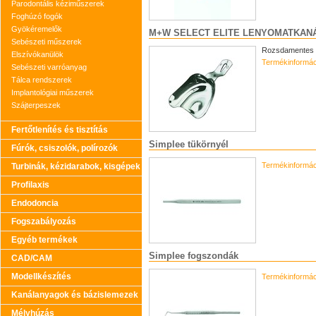
Parodontális kéziműszerek
Foghúzó fogók
Gyökéremelők
M+W SELECT ELITE LENYOMATKAN
Sebészeti műszerek
Rozsdamentes ac
Elszívókanülök
Termékinformác
Sebészeti varróanyag
Tálca rendszerek
Implantológiai műszerek
Szájterpeszek
Fertőtlenítés és tisztítás
Simplee tükörnyél
Fúrók, csiszolók, polírozók
Termékinformác
Turbinák, kézidarabok, kisgépek
Profilaxis
Endodoncia
Fogszabályozás
Egyéb termékek
Simplee fogszondák
CAD/CAM
Modellkészítés
Termékinformác
Kanálanyagok és bázislemezek
Mélyhúzás