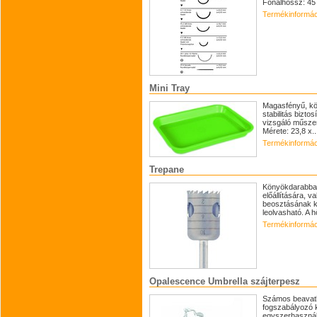
Fonalhossz: 45
Termékinformác
Mini Tray
Magasfényű, kön
stabilitás bizto
vizsgáló műszer
Mérete: 23,8 x..
Termékinformác
Trepane
Könyökdarabba 
előállítására, v
beosztásának k
leolvasható. A h
Termékinformác
Opalescence Umbrella szájterpesz
Számos beavatko
fogszabályozó k
egyszerhasznála