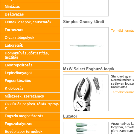
Mintázás
Beágyazás
Simplee Gracey kürett
Fémek, csapok, csúsztatók
Forrasztás
Termékinformác
Olvasztótégelyek
Laborégők
Homokfúvás, gőztisztítás,
tisztítás
Elektropolírozás
M+W Select Foghúzó fogók
Leplezőanyagok
Standard gyerme
Normál méret, k
Fogsorkészítés
széleken fogazo
Kárómintás...
Kidolgozás
Termékinformác
Műszerek, szerszámok
Okklúziós papírok, fóliák, spray-
k
Fogszín meghatározás
Luxator
Fogszabályozás
Atraumatikus lu
forgatva, erőkif
párhuzamosan a
Egyéb labor termékek