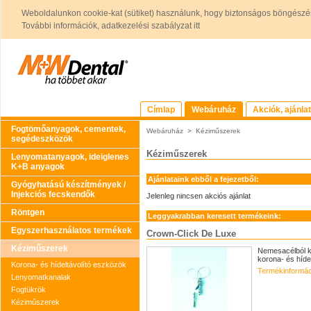
Weboldalunkon cookie-kat (sütiket) használunk, hogy biztonságos böngészés
További információk, adatkezelési szabályzat itt
Címlap
Webáruház
Akciók, ajánla
Fogtömőanyagok, cementek,
Webáruház
>
Kéziműszerek
segédeszközök
Kéziműszerek
Lenyomatanyagok, ideiglenes
K+B anyagok
Ajánlataink ebből a fejezetből:
Gyógyhatású készítmények /
Injekciós fecskendők
Jelenleg nincsen akciós ajánlat
Röntgen
Leggyakrabban keresett termékeink:
Egyszerhasználatos termékek
Crown-Click De Luxe
Kéziműszerek
Nemesacélból k
korona- és hídel
Korona- és hídeltávolító eszközök
Termékinformác
Lenyomatkanalak
Fogtükrök
Kéziműszerek