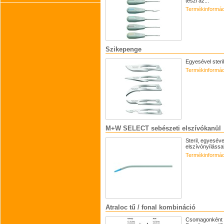
teszi az...
Termékinformác
Szikepenge
Egyesével steri
Termékinformác
M+W SELECT sebészeti elszívókanül
Steril, egyesév
elszívónyílássa
Termékinformác
Atraloc tű / fonal kombináció
Csomagonként 12