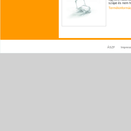
szájat és nem h
Termékinformác
ÁSZF
Impres