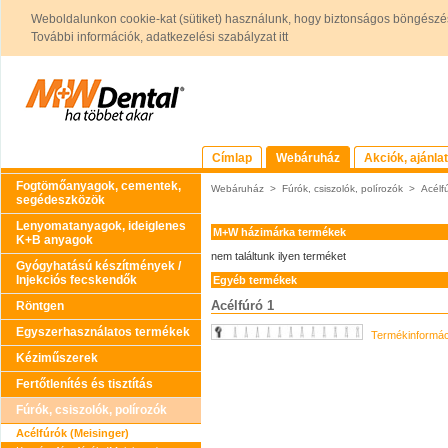
Weboldalunkon cookie-kat (sütiket) használunk, hogy biztonságos böngészés
További információk, adatkezelési szabályzat itt
Címlap
Webáruház
Akciók, ajánla
Fogtömőanyagok, cementek,
Webáruház
>
Fúrók, csiszolók, polírozók
>
Acélf
segédeszközök
Lenyomatanyagok, ideiglenes
M+W házimárka termékek
K+B anyagok
nem találtunk ilyen terméket
Gyógyhatású készítmények /
Injekciós fecskendők
Egyéb termékek
Acélfúró 1
Röntgen
Egyszerhasználatos termékek
Termékinformác
Kéziműszerek
Fertőtlenítés és tisztítás
Fúrók, csiszolók, polírozók
Acélfúrók (Meisinger)