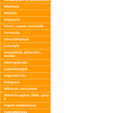
Kanálanyagok és bázislemezek
Mélyhúzás
Mintázás
Beágyazás
Fémek, csapok, csúsztatók
Forrasztás
Olvasztótégelyek
Laborégők
Homokfúvás, gőztisztítás,
tisztítás
Elektropolírozás
Leplezőanyagok
Fogsorkészítés
Kidolgozás
Műszerek, szerszámok
Okklúziós papírok, fóliák, spray-
k
Fogszín meghatározás
Fogszabályozás