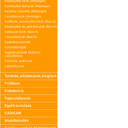
Keményfém fúrók (Meisinger)
Keményfém finírozók (Meisinger)
Kerámia csiszolók (Meisinger)
Csontfrézerek (Meisinger)
Acélfúrók, keményfém fúrók (Busch)
Keményfém és acél finírozók (Busch)
Sebészeti fúrók (Busch)
Csiszolókövek (Busch)
Gyémántcsiszolók
Koronafelvágók
Segédeszközök fúrókhoz,
csiszolókhoz
Finírozók, polírozók
Laborfrézerek
Turbinák, kézidarabok, kisgépek
Profilaxis
Endodoncia
Fogszabályozás
Egyéb termékek
CAD/CAM
Modellkészítés