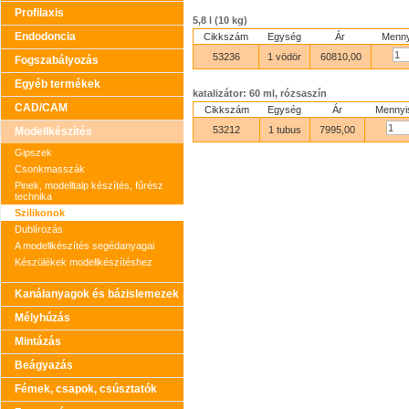
Profilaxis
5,8 l (10 kg)
Endodoncia
Cikkszám
Egység
Ár
Menny
53236
1 vödör
60810,00
Fogszabályozás
Egyéb termékek
katalizátor: 60 ml, rózsaszín
CAD/CAM
Cikkszám
Egység
Ár
Mennyi
53212
1 tubus
7995,00
Modellkészítés
Gipszek
Csonkmasszák
Pinek, modelltalp készítés, fűrész
technika
Szilikonok
Dublírozás
A modellkészítés segédanyagai
Készülékek modellkészítéshez
Kanálanyagok és bázislemezek
Mélyhúzás
Mintázás
Beágyazás
Fémek, csapok, csúsztatók