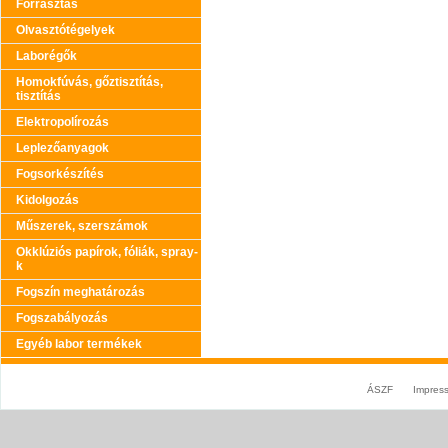
Forrasztás
Olvasztótégelyek
Laborégők
Homokfúvás, gőztisztítás,
tisztítás
Elektropolírozás
Leplezőanyagok
Fogsorkészítés
Kidolgozás
Műszerek, szerszámok
Okklúziós papírok, fóliák, spray-
k
Fogszín meghatározás
Fogszabályozás
Egyéb labor termékek
ÁSZF
Impres