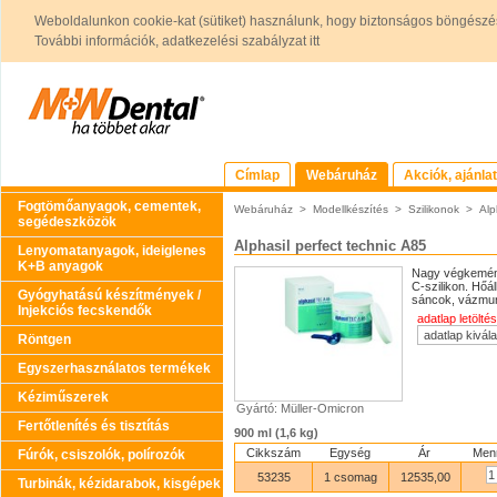
Weboldalunkon cookie-kat (sütiket) használunk, hogy biztonságos böngészés
További információk, adatkezelési szabályzat itt
Címlap
Webáruház
Akciók, ajánla
Fogtömőanyagok, cementek,
Webáruház
>
Modellkészítés
>
Szilikonok
>
Alp
segédeszközök
Alphasil perfect technic A85
Lenyomatanyagok, ideiglenes
K+B anyagok
Nagy végkemény
C-szilikon. Hőá
Gyógyhatású készítmények /
sáncok, vázmun
Injekciós fecskendők
adatlap letöltés
Röntgen
Egyszerhasználatos termékek
Kéziműszerek
Gyártó: Müller-Omicron
Fertőtlenítés és tisztítás
900 ml (1,6 kg)
Cikkszám
Egység
Ár
Men
Fúrók, csiszolók, polírozók
53235
1 csomag
12535,00
Turbinák, kézidarabok, kisgépek