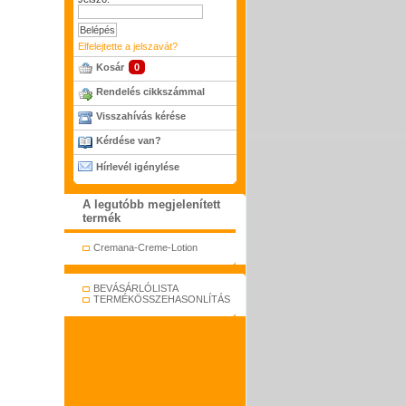
Elfelejtette a jelszavát?
Kosár
0
Rendelés cikkszámmal
Visszahívás kérése
Kérdése van?
Hírlevél igénylése
A legutóbb megjelenített
termék
Cremana-Creme-Lotion
BEVÁSÁRLÓLISTA
TERMÉKÖSSZEHASONLÍTÁS