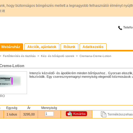
unk, hogy biztonságos böngészés mellett a legnagyobb felhasználói élményt nyújt
itt
Telefo
Webáruház
Akciók, ajánlatok
Rólunk
Adatkezelés
>
Fertőtlenítés és tisztítás
>
Kéz- és bőrápoló szerek
>
Cremana-Creme-Lotion
Creme-Lotion
Intenzív kézvédő- és ápolókrém minden bőrtípushoz.. Gyorsan eloszlik
felszívódik. Egy cseresznyemagnyi mennyiség elegendő kézmosások u
PRO
m
Egység
Ár
Mennyiség
1 tubus
3295,00
Termékösszehaso