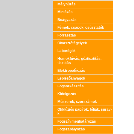
Mélyhúzás
Mintázás
Beágyazás
Fémek, csapok, csúsztatók
Forrasztás
Olvasztótégelyek
Laborégők
Homokfúvás, gőztisztítás,
tisztítás
Elektropolírozás
Leplezőanyagok
Fogsorkészítés
Kidolgozás
Műszerek, szerszámok
Okklúziós papírok, fóliák, spray-
k
Fogszín meghatározás
Fogszabályozás