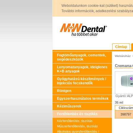
Weboldalunkon cookie-kat (sütiket) használ
További információk, adatkezelési szabályzat 
Címlap
Fogtömőanyagok, cementek,
Webáruház
segédeszközök
Cremana-
Lenyomatanyagok, ideiglenes
K+B anyagok
Gyógyhatású készítmények /
Injekciós fecskendők
Röntgen
Gyártó: AL
Egyszerhasználatos termékek
35 ml
Kéziműszerek
Cikkszá
Fertőtlenítés és tisztítás
398797
Kézfertőtlenítés, tisztítás
Műszerfertőtlenítés, tisztítás
Alkoholos gyorsfertőtlenítés /