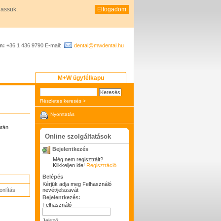
hassuk.
Elfogadom
n:
+36 1 436 9790 E-mail:
dental@mwdental.hu
M+W ügyfélkapu
Részletes keresés >
Nyomtatás
,
tán.
Online szolgáltatások
Bejelentkezés
Még nem regisztrált?
Klikkeljen ide!
Regisztráció
Belépés
Kérjük adja meg Felhasználó
nlítás
nevét/jelszavát
Bejelentkezés:
Felhasználó
Jelszó: