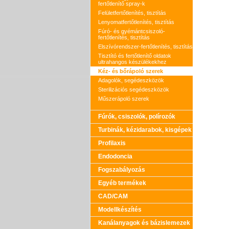
fertőtlenítő spray-k
Felületfertőtlenítés, tisztítás
Lenyomatfertőtlenítés, tisztítás
Fúró- és gyémántcsiszoló-
fertőtlenítés, tisztítás
Elszívórendszer-fertőtlenítés, tisztítás
Tisztító és fertőtlenítő oldatok
ultrahangos készülékekhez
Kéz- és bőrápoló szerek
Adagolók, segédeszközök
Sterilizációs segédeszközök
Műszerápoló szerek
Fúrók, csiszolók, polírozók
Turbinák, kézidarabok, kisgépek
Profilaxis
Endodoncia
Fogszabályozás
Egyéb termékek
CAD/CAM
Modellkészítés
Kanálanyagok és bázislemezek