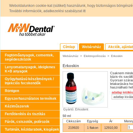
Weboldalunkon cookie-kat (sütiket) használunk, hogy biztonságos böngészés
További információk, adatkezelési szabályzat itt
Címlap
Webáruház
Akciók, ajánla
Fogtömőanyagok, cementek,
Webáruház
>
Elektropolírozás
>
Erkoskin
segédeszközök
Erkoskin
Lenyomatanyagok, ideiglenes
K+B anyagok
Csaknem minden
bázis-és saváll
Gyógyhatású készítmények /
Gyorsan szárad 
Injekciós fecskendők
letakarására h
használható hel
Röntgen
adatlap letöltés
Egyszerhasználatos termékek
Kéziműszerek
Gyártó: Erkodent
Fertőtlenítés és tisztítás
50 ml
Cikkszám
Egység
Ár
Menny
Fúrók, csiszolók, polírozók
219920
1 flakon
12910,00
Turbinák, kézidarabok, kisgépek