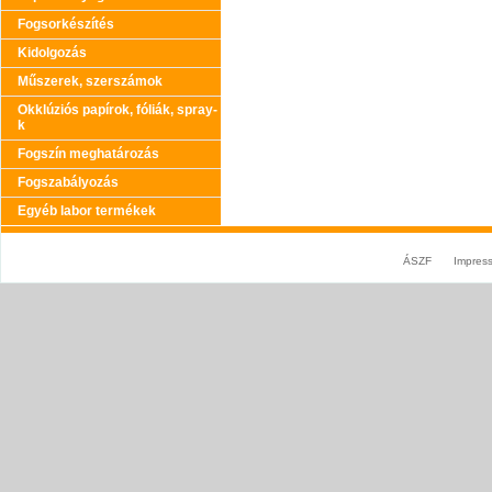
Fogsorkészítés
Kidolgozás
Műszerek, szerszámok
Okklúziós papírok, fóliák, spray-
k
Fogszín meghatározás
Fogszabályozás
Egyéb labor termékek
ÁSZF
Impres