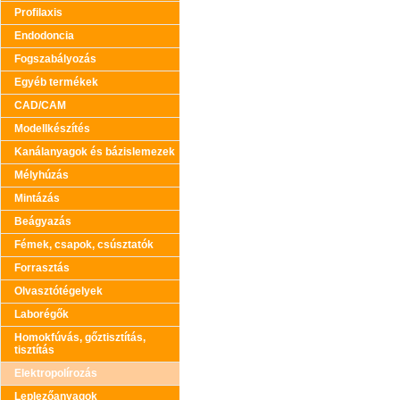
Profilaxis
Endodoncia
Fogszabályozás
Egyéb termékek
CAD/CAM
Modellkészítés
Kanálanyagok és bázislemezek
Mélyhúzás
Mintázás
Beágyazás
Fémek, csapok, csúsztatók
Forrasztás
Olvasztótégelyek
Laborégők
Homokfúvás, gőztisztítás,
tisztítás
Elektropolírozás
Leplezőanyagok