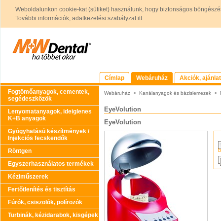
Weboldalunkon cookie-kat (sütiket) használunk, hogy biztonságos böngészés
További információk, adatkezelési szabályzat itt
Címlap
Webáruház
Akciók, ajánla
Fogtömőanyagok, cementek,
Webáruház
>
Kanálanyagok és bázislemezek
>
segédeszközök
EyeVolution
Lenyomatanyagok, ideiglenes
K+B anyagok
EyeVolution
Gyógyhatású készítmények /
Injekciós fecskendők
b
Röntgen
Egyszerhasználatos termékek
Kéziműszerek
Fertőtlenítés és tisztítás
Fúrók, csiszolók, polírozók
Turbinák, kézidarabok, kisgépek