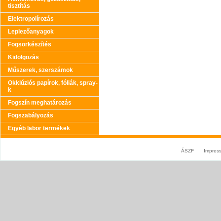
tisztítás
Elektropolírozás
Leplezőanyagok
Fogsorkészítés
Kidolgozás
Műszerek, szerszámok
Okklúziós papírok, fóliák, spray-
k
Fogszín meghatározás
Fogszabályozás
Egyéb labor termékek
ÁSZF
Impres