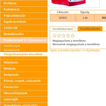
Profilaxis
Endodoncia
Cikkszám
Egység
Fogszabályozás
115931
1 db
392
Egyéb termékek
CAD/CAM
Termékinformáció
Termékértékelés
Modellkészítés
Kanálanyagok és bázislemezek
Megjegyzések a termékhez
Nincsenek megjegyzések a termékhez
Kanálanyagok
Bázislemezek
Ugrás a termékcsoporthoz >>> EyeVolution
Fénypolimerizációs készülékek
Mélyhúzás
Mintázás
Beágyazás
Fémek, csapok, csúsztatók
Forrasztás
Olvasztótégelyek
Laborégők
Homokfúvás, gőztisztítás,