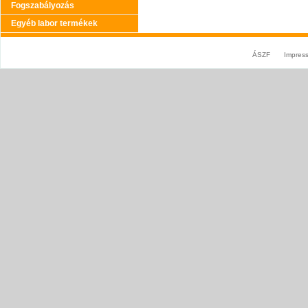
Fogszabályozás
Egyéb labor termékek
ÁSZF
Impres