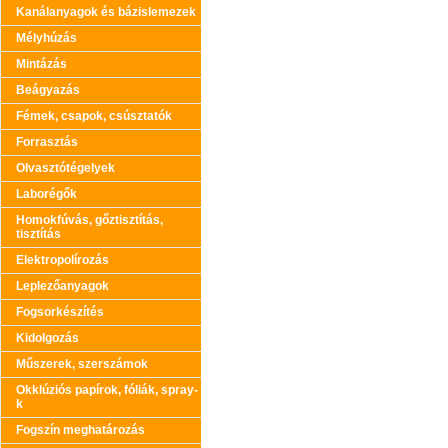
Kanálanyagok és bázislemezek
Mélyhúzás
Mintázás
Beágyazás
Fémek, csapok, csúsztatók
Forrasztás
Olvasztótégelyek
Laborégők
Homokfúvás, gőztisztítás,
tisztítás
Elektropolírozás
Leplezőanyagok
Fogsorkészítés
Kidolgozás
Műszerek, szerszámok
Okklúziós papírok, fóliák, spray-
k
Fogszín meghatározás