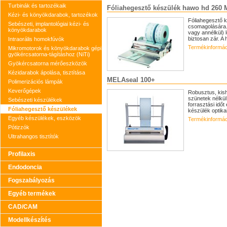
Turbinák és tartozékaik
Fóliahegesztő készülék hawo hd 260 
Kézi- és könyökdarabok, tartozékok
Fóliahegesztő k
Sebészeti, implantológiai kézi- és
csomagolására. 
könyökdarabok
vagy annélkül)
biztosan zár. A 
Intraorális homokfúvók
Termékinformác
Mikromotorok és könyökdarabok gépi
gyökércsatorna-tágításhoz (NiTi)
Gyökércsatorna mérőeszközök
Kézidarabok ápolása, tisztítása
MELAseal 100+
Polimerizációs lámpák
Keverőgépek
Robusztus, kish
szünetek nélkül
Sebészeti készülékek
forrasztási időt
Fóliahegesztő készülékek
készülék optikai
Egyéb készülékek, eszközök
Termékinformác
Pótizzók
Ultrahangos tisztítók
Profilaxis
Endodoncia
Fogszabályozás
Egyéb termékek
CAD/CAM
Modellkészítés