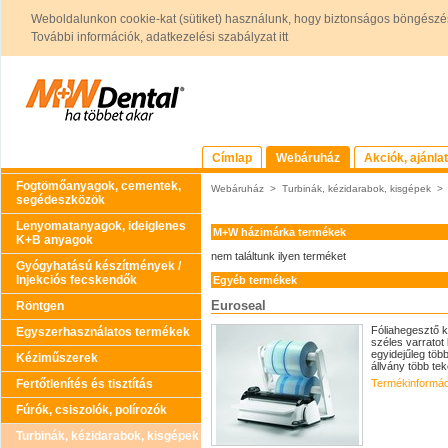
Weboldalunkon cookie-kat (sütiket) használunk, hogy biztonságos böngészés
További információk, adatkezelési szabályzat itt
Címlap
Webáruház
Akciók, ajánla
Fogtömőanyagok, cementek,
Webáruház
>
Turbinák, kézidarabok, kisgépek
segédeszközök
Lenyomatanyagok, ideiglenes
M+W házimárka termékek
K+B anyagok
nem találtunk ilyen terméket
Gyógyhatású készítmények /
Injekciós fecskendők
Egyéb termékek
Euroseal
Röntgen
Fóliahegesztő k
Egyszerhasználatos termékek
széles varratot
egyidejűleg több
Kéziműszerek
állvány több tek
Fertőtlenítés és tisztítás
Termékinformác
Fúrók, csiszolók, polírozók
Turbinák, kézidarabok, kisgépek