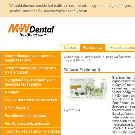
Weboldalunkon cookie-kat (sütiket) használunk, hogy biztonságos böngészés
További információk, adatkezelési szabályzat itt
Címlap
Webáruház
Akciók, ajánla
Fogtömőanyagok, cementek,
Webáruház
>
Beágyazás
>
Beágyazómasszák
segédeszközök
Fujivest Platinum II
Lenyomatanyagok, ideiglenes
Fujivest Platinum II
K+B anyagok
Grafitmentes, 
Gyógyhatású készítmények /
legmagasabb köv
Injekciós fecskendők
beágyazó nemes
kényelmes munka
Röntgen
esetek beágyazá
II különösen si
bármikor. Ez a
Egyszerhasználatos termékek
lépcsőzetes ki
Speciálisan a 
Kéziműszerek
Gyártó: GC
ötvözetekhez • 
illeszkedést te
Fertőtlenítés és tisztítás
hidak esetében
Hosszabb munka
Fúrók, csiszolók, polírozók
megrongálásának
ügyelve. HASZN
Turbinák, kézidarabok, kisgépek
eljáráshoz egy