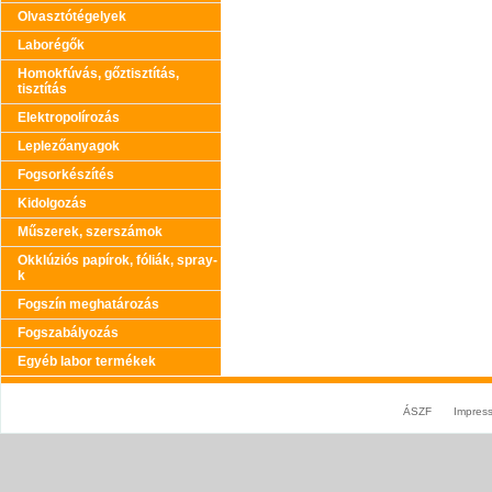
Olvasztótégelyek
Laborégők
Homokfúvás, gőztisztítás,
tisztítás
Elektropolírozás
Leplezőanyagok
Fogsorkészítés
Kidolgozás
Műszerek, szerszámok
Okklúziós papírok, fóliák, spray-
k
Fogszín meghatározás
Fogszabályozás
Egyéb labor termékek
ÁSZF
Impres