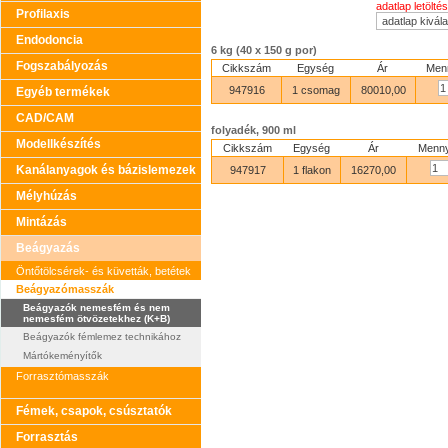
adatlap letöltés
Profilaxis
Endodoncia
6 kg (40 x 150 g por)
Fogszabályozás
Cikkszám
Egység
Ár
Men
947916
1 csomag
80010,00
Egyéb termékek
CAD/CAM
folyadék, 900 ml
Modellkészítés
Cikkszám
Egység
Ár
Menny
Kanálanyagok és bázislemezek
947917
1 flakon
16270,00
Mélyhúzás
Mintázás
Beágyazás
Öntőtölcsérek- és küvetták, betétek
Beágyazómasszák
Beágyazók nemesfém és nem
nemesfém ötvözetekhez (K+B)
Beágyazók fémlemez technikához
Mártókeményítők
Forrasztómasszák
Fémek, csapok, csúsztatók
Forrasztás