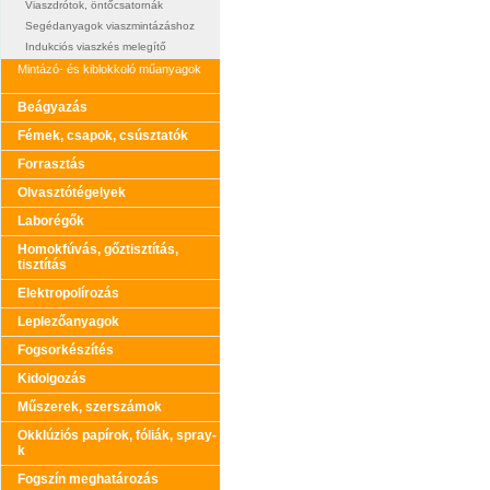
Viaszdrótok, öntőcsatornák
Segédanyagok viaszmintázáshoz
Indukciós viaszkés melegítő
Mintázó- és kiblokkoló műanyagok
Beágyazás
Fémek, csapok, csúsztatók
Forrasztás
Olvasztótégelyek
Laborégők
Homokfúvás, gőztisztítás,
tisztítás
Elektropolírozás
Leplezőanyagok
Fogsorkészítés
Kidolgozás
Műszerek, szerszámok
Okklúziós papírok, fóliák, spray-
k
Fogszín meghatározás