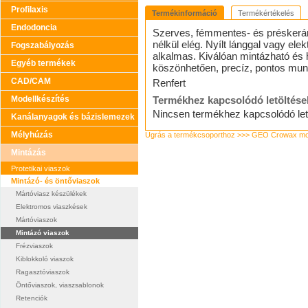
Profilaxis
Termékinformáció
Termékértékelés
Endodoncia
Szerves, fémmentes- és préskerá
nélkül elég. Nyílt lánggal vagy el
Fogszabályozás
alkalmas. Kiválóan mintázható és
Egyéb termékek
köszönhetően, precíz, pontos munk
CAD/CAM
Renfert
Modellkészítés
Termékhez kapcsolódó letöltése
Nincsen termékhez kapcsolódó let
Kanálanyagok és bázislemezek
Mélyhúzás
Ugrás a termékcsoporthoz >>> GEO Crowax mod
Mintázás
Protetikai viaszok
Mintázó- és öntőviaszok
Mártóviasz készülékek
Elektromos viaszkések
Mártóviaszok
Mintázó viaszok
Frézviaszok
Kiblokkoló viaszok
Ragasztóviaszok
Öntőviaszok, viaszsablonok
Retenciók