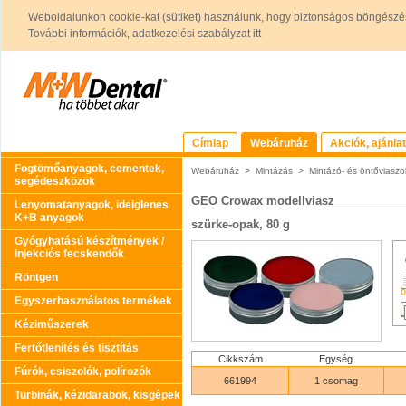
Weboldalunkon cookie-kat (sütiket) használunk, hogy biztonságos böngészés
További információk, adatkezelési szabályzat itt
Címlap
Webáruház
Akciók, ajánla
Fogtömőanyagok, cementek,
Webáruház
>
Mintázás
>
Mintázó- és öntőviaszo
segédeszközök
GEO Crowax modellviasz
Lenyomatanyagok, ideiglenes
K+B anyagok
szürke-opak, 80 g
Gyógyhatású készítmények /
Injekciós fecskendők
Röntgen
b
Egyszerhasználatos termékek
Kéziműszerek
Fertőtlenítés és tisztítás
Cikkszám
Egység
Fúrók, csiszolók, polírozók
661994
1 csomag
Turbinák, kézidarabok, kisgépek