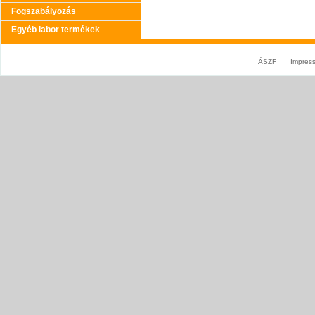
Fogszabályozás
Egyéb labor termékek
ÁSZF
Impres