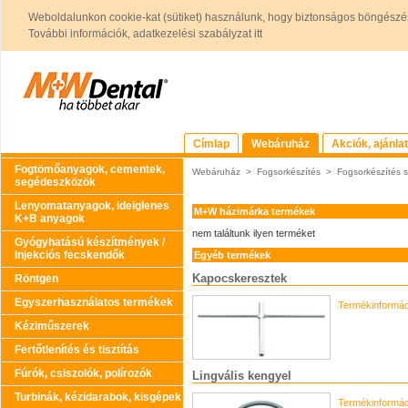
Weboldalunkon cookie-kat (sütiket) használunk, hogy biztonságos böngészés
További információk, adatkezelési szabályzat itt
Címlap
Webáruház
Akciók, ajánla
Fogtömőanyagok, cementek,
Webáruház
>
Fogsorkészítés
>
Fogsorkészítés 
segédeszközök
Lenyomatanyagok, ideiglenes
M+W házimárka termékek
K+B anyagok
nem találtunk ilyen terméket
Gyógyhatású készítmények /
Injekciós fecskendők
Egyéb termékek
Kapocskeresztek
Röntgen
Egyszerhasználatos termékek
Termékinformác
Kéziműszerek
Fertőtlenítés és tisztítás
Fúrók, csiszolók, polírozók
Lingvális kengyel
Turbinák, kézidarabok, kisgépek
Termékinformác