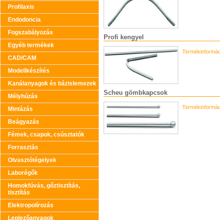
Profilaxis
Endodoncia
Fogszabályozás
Profi kengyel
Egyéb termékek
Termékinformác
CAD/CAM
Modellkészítés
Kanálanyagok és bázislemezek
Scheu gömbkapcsok
Mélyhúzás
Termékinformác
Mintázás
Beágyazás
Fémek, csapok, csúsztatók
Forrasztás
Olvasztótégelyek
Laborégők
Homokfúvás, gőztisztítás,
tisztítás
Elektropolírozás
Leplezőanyagok