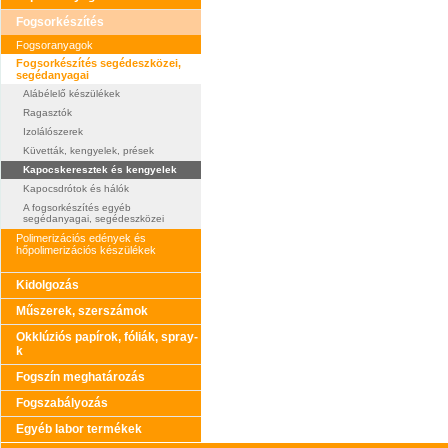
Fogsorkészítés
Fogsoranyagok
Fogsorkészítés segédeszközei,
segédanyagai
Alábélelő készülékek
Ragasztók
Izolálószerek
Küvetták, kengyelek, prések
Kapocskeresztek és kengyelek
Kapocsdrótok és hálók
A fogsorkészítés egyéb
segédanyagai, segédeszközei
Polimerizációs edények és
hőpolimerizációs készülékek
Kidolgozás
Műszerek, szerszámok
Okklúziós papírok, fóliák, spray-
k
Fogszín meghatározás
Fogszabályozás
Egyéb labor termékek