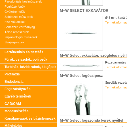
Parodontális kéziműszerek
Foghúzó fogók
M+W SELECT EXKAVÁTOR
Gyökéremelők
Sebészeti műszerek
Ø 8 mm, kanál 
Elszívókanülök
Termékinformác
Sebészeti varróanyag
Tálca rendszerek
Implantológiai műszerek
Szájterpeszek
Fertőtlenítés és tisztítás
M+W Select exkavátor, szögletes nyéll
Fúrók, csiszolók, polírozók
Rozsdamentes 
Turbinák, kézidarabok, kisgépek
Termékinformác
Profilaxis
M+W Select fogócsipesz
Endodoncia
Speciális rozs
Termékinformác
Fogszabályozás
Egyéb termékek
CAD/CAM
Modellkészítés
Kanálanyagok és bázislemezek
M+W Select fogszonda kerek nyéllel
Mélyhúzás