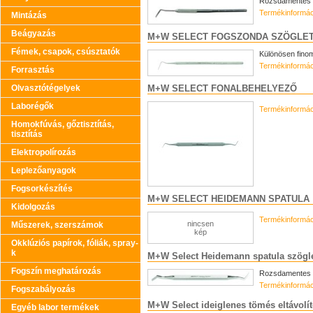
Rozsdamentes s
Termékinformác
Mintázás
Beágyazás
M+W SELECT FOGSZONDA SZÖGLET
Fémek, csapok, csúsztatók
Különösen fino
Termékinformác
Forrasztás
Olvasztótégelyek
M+W SELECT FONALBEHELYEZŐ
Laborégők
Termékinformác
Homokfúvás, gőztisztítás,
tisztítás
Elektropolírozás
Leplezőanyagok
Fogsorkészítés
M+W SELECT HEIDEMANN SPATULA
Kidolgozás
Termékinformác
nincsen
Műszerek, szerszámok
kép
Okklúziós papírok, fóliák, spray-
k
M+W Select Heidemann spatula szögle
Fogszín meghatározás
Rozsdamentes a
Termékinformác
Fogszabályozás
M+W Select ideiglenes tömés eltávolí
Egyéb labor termékek