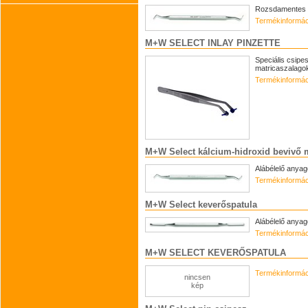
Rozsdamentes 
Termékinformác
M+W SELECT INLAY PINZETTE
Speciális csipe
matricaszalago
Termékinformác
M+W Select kálcium-hidroxid bevivő 
Alábélelő anya
Termékinformác
M+W Select keverőspatula
Alábélelő anyag
Termékinformác
M+W SELECT KEVERŐSPATULA
Termékinformác
nincsen
kép