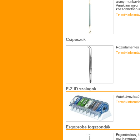
arany munkavég
Amalgám megmu
köszönhetően id
Termékinformác
Csipeszek
Rozsdamentes 
Termékinformác
E-Z ID szalagok
Autoklávozható 
Termékinformác
Ergoprobe fogszondák
Ergonómikus, k
munkavéggel.