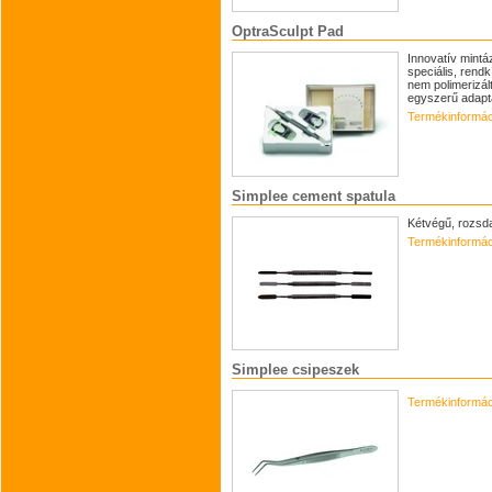
OptraSculpt Pad
Innovatív mint
speciális, rendk
nem polimerizá
egyszerű adaptá
Termékinformác
Simplee cement spatula
Kétvégű, rozsda
Termékinformác
Simplee csipeszek
Termékinformác