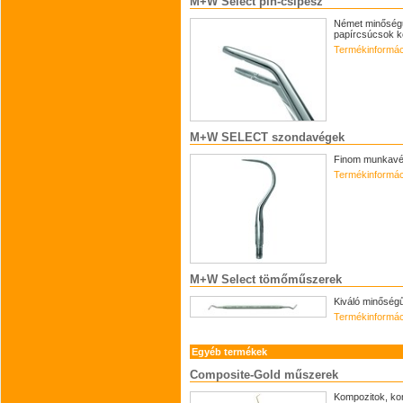
M+W Select pin-csipesz
Német minőségű
papírcsúcsok k
Termékinformác
M+W SELECT szondavégek
Finom munkavég
Termékinformác
M+W Select tömőműszerek
Kiváló minőség
Termékinformác
Egyéb termékek
Composite-Gold műszerek
Kompozitok, kom