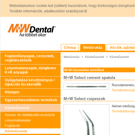
Weboldalunkon cookie-kat (sütiket) használunk, hogy biztonságos böngészés
További információk, adatkezelési szabályzat itt
Címlap
Webáruház
Akciók, ajánla
Fogtömőanyagok, cementek,
Webáruház
>
Kéziműszerek
>
Kéziműszerek
segédeszközök
Lenyomatanyagok, ideiglenes
M+W házimárka termékek
K+B anyagok
M+W Select cement spatula
Gyógyhatású készítmények /
Injekciós fecskendők
Rozsdamentes,
Termékinformác
Röntgen
M+W Select csipeszek
Egyszerhasználatos termékek
Német minőség
Kéziműszerek
Termékinformác
Korona- és hídeltávolító eszközök
Lenyomatkanalak
Fogtükrök
Kéziműszerek