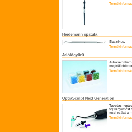
Termékinformác
Heidemann spatula
Elasztikus.
Termékinformác
Jelölőgyűrű
Autoklávozható
megkülönbözte
Termékinformác
OptraSculpt Next Generation
Tapadásmentes 
fejt ki nyomást
teszi ezáltal a 
Termékinformác