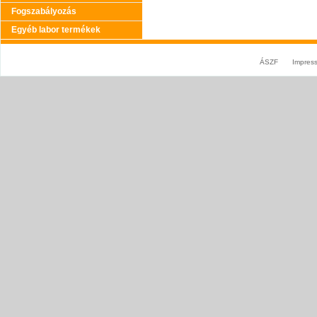
Fogszabályozás
Egyéb labor termékek
ÁSZF
Impres