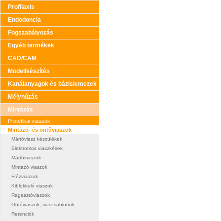
Profilaxis
Endodoncia
Fogszabályozás
Egyéb termékek
CAD/CAM
Modellkészítés
Kanálanyagok és bázislemezek
Mélyhúzás
Mintázás
Protetikai viaszok
Mintázó- és öntőviaszok
Mártóviasz készülékek
Elektromos viaszkések
Mártóviaszok
Mintázó viaszok
Frézviaszok
Kiblokkoló viaszok
Ragasztóviaszok
Öntőviaszok, viaszsablonok
Retenciók