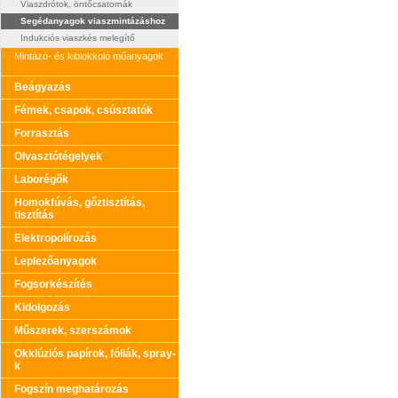
Viaszdrótok, öntőcsatornák
Segédanyagok viaszmintázáshoz
Indukciós viaszkés melegítő
Mintázó- és kiblokkoló műanyagok
Beágyazás
Fémek, csapok, csúsztatók
Forrasztás
Olvasztótégelyek
Laborégők
Homokfúvás, gőztisztítás,
tisztítás
Elektropolírozás
Leplezőanyagok
Fogsorkészítés
Kidolgozás
Műszerek, szerszámok
Okklúziós papírok, fóliák, spray-
k
Fogszín meghatározás