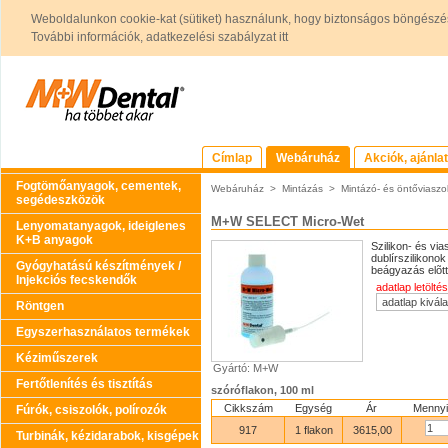
Weboldalunkon cookie-kat (sütiket) használunk, hogy biztonságos böngészés
További információk, adatkezelési szabályzat itt
Címlap
Webáruház
Akciók, ajánla
Fogtömőanyagok, cementek,
Webáruház
>
Mintázás
>
Mintázó- és öntőviaszo
segédeszközök
M+W SELECT Micro-Wet
Lenyomatanyagok, ideiglenes
K+B anyagok
Szilikon- és vi
dublírszilikonok
Gyógyhatású készítmények /
beágyazás elõtt
Injekciós fecskendők
adatlap letöltés
Röntgen
Egyszerhasználatos termékek
Kéziműszerek
Gyártó: M+W
Fertőtlenítés és tisztítás
szóróflakon, 100 ml
Cikkszám
Egység
Ár
Menny
Fúrók, csiszolók, polírozók
917
1 flakon
3615,00
Turbinák, kézidarabok, kisgépek