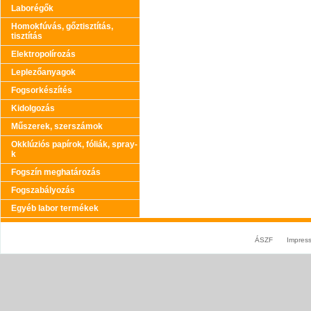
Laborégők
Homokfúvás, gőztisztítás,
tisztítás
Elektropolírozás
Leplezőanyagok
Fogsorkészítés
Kidolgozás
Műszerek, szerszámok
Okklúziós papírok, fóliák, spray-
k
Fogszín meghatározás
Fogszabályozás
Egyéb labor termékek
ÁSZF
Impres