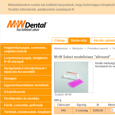
Weboldalunkon cookie-kat (sütiket) használunk, hogy biztonságos böngészés
További információk, adatkezelési szabályzat itt
Címlap
Webáruház
Akciók, ajánla
Fogtömőanyagok, cementek,
Webáruház
>
Mintázás
>
Protetikai viaszok
>
Fe
segédeszközök
M+W Select modellviasz "allround"
Lenyomatanyagok, ideiglenes
K+B anyagok
Kiváló minõségû
formatartó és 
Gyógyhatású készítmények /
Injekciós fecskendők
Röntgen
Egyszerhasználatos termékek
Kéziműszerek
Gyártó: M+W
Fertőtlenítés és tisztítás
500 g
Cikkszám
Egység
Ár
Menn
Fúrók, csiszolók, polírozók
940
1 csomag
5295,00
Turbinák, kézidarabok, kisgépek