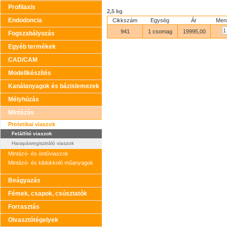
Profilaxis
2,5 kg
Endodoncia
Cikkszám
Egység
Ár
Men
941
1 csomag
19995,00
Fogszabályozás
Egyéb termékek
CAD/CAM
Modellkészítés
Kanálanyagok és bázislemezek
Mélyhúzás
Mintázás
Protetikai viaszok
Felállító viaszok
Harapásregisztráló viaszok
Mintázó- és öntőviaszok
Mintázó- és kiblokkoló műanyagok
Beágyazás
Fémek, csapok, csúsztatók
Forrasztás
Olvasztótégelyek