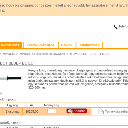
unk, hogy biztonságos böngészés mellett a legnagyobb felhasználói élményt nyújt
itt
Telefo
Webáruház
Akciók, ajánlatok
Rólunk
Adatkezelés
>
Mintázás
>
Mintázó- és kiblokkoló műanyagok
>
M+W SELECT BLUE-TEC LC
ECT BLUE-TEC LC
Fényre kötő, maradványmentesen kiégő, gélszerű modellező műanyag 
rögzítések, teleszkópos és kúpos koronák, egyedi implantátum-felépít
adhezív rögzítésű hidak és öntött alkatrészek blokkolásához. Nagy stabi
miatt öntött mintázatok duplikátum nélkül is nagyon jól elkészíthetők. K
egy szokásos polimerizációs eszköz elegendő, amelynek hullámtartom
320-500 nm.
+W
dő, 2 kanül
Egység
Ár
Mennyiség
1 csomag
10205,00
Termékösszehas
skendő, 8 kanül