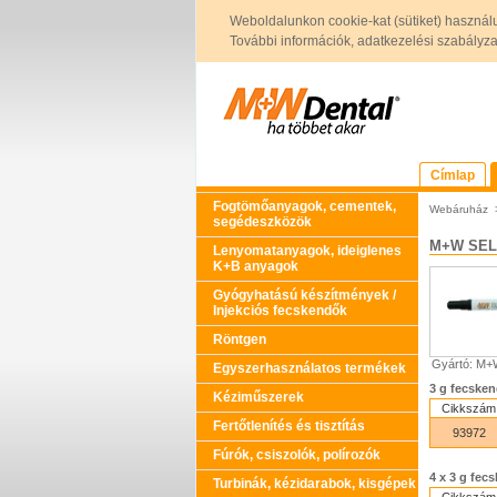
Weboldalunkon cookie-kat (sütiket) használ
További információk, adatkezelési szabályzat 
Címlap
Fogtömőanyagok, cementek,
Webáruház
segédeszközök
M+W SEL
Lenyomatanyagok, ideiglenes
K+B anyagok
Gyógyhatású készítmények /
Injekciós fecskendők
Röntgen
Gyártó: M
Egyszerhasználatos termékek
3 g fecsken
Kéziműszerek
Cikkszám
Fertőtlenítés és tisztítás
93972
Fúrók, csiszolók, polírozók
4 x 3 g fec
Turbinák, kézidarabok, kisgépek