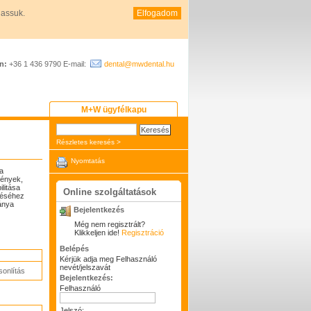
hassuk.
Elfogadom
n:
+36 1 436 9790 E-mail:
dental@mwdental.hu
M+W ügyfélkapu
Részletes keresés >
Nyomtatás
a
mények,
litása
Online szolgáltatások
ötéséhez
ánya
Bejelentkezés
Még nem regisztrált?
Klikkeljen ide!
Regisztráció
Belépés
Kérjük adja meg Felhasználó
nevét/jelszavát
onlítás
Bejelentkezés:
Felhasználó
Jelszó: