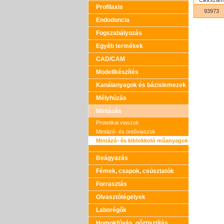
Cikkszám
Profilaxis
93973
Endodoncia
Fogszabályozás
Egyéb termékek
CAD/CAM
Modellkészítés
Kanálanyagok és bázislemezek
Mélyhúzás
Mintázás
Protetikai viaszok
Mintázó- és öntőviaszok
Mintázó- és kiblokkoló műanyagok
Beágyazás
Fémek, csapok, csúsztatók
Forrasztás
Olvasztótégelyek
Laborégők
Homokfúvás, gőztisztítás,