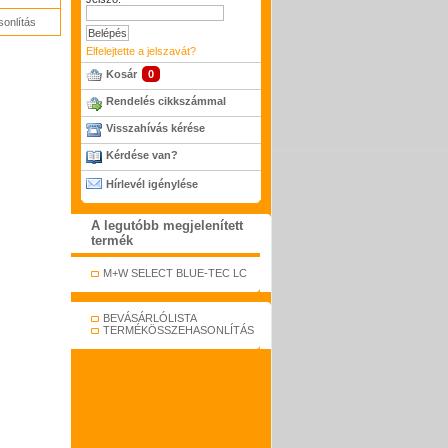
onlítás
Elfelejtette a jelszavát?
Kosár
0
Rendelés cikkszámmal
Visszahívás kérése
Kérdése van?
Hírlevél igénylése
A legutóbb megjelenített
termék
M+W SELECT BLUE-TEC LC
BEVÁSÁRLÓLISTA
TERMÉKÖSSZEHASONLÍTÁS