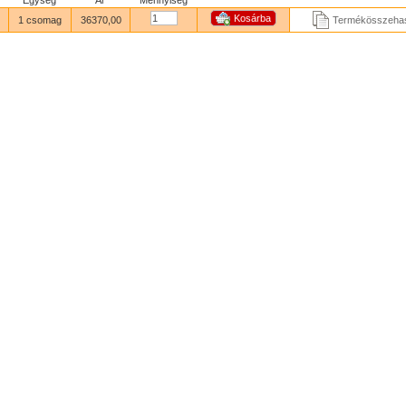
Egység
Ár
Mennyiség
1 csomag
36370,00
Termékösszehas