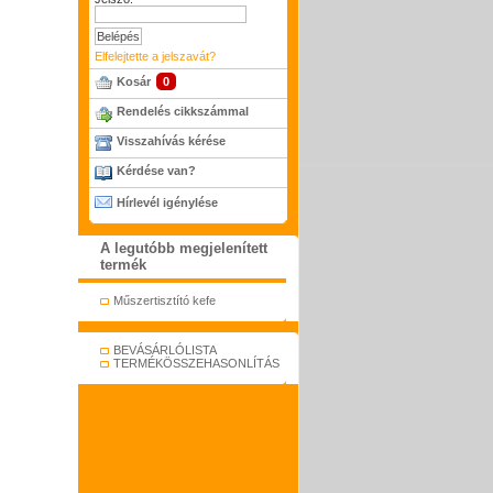
Elfelejtette a jelszavát?
Kosár
0
Rendelés cikkszámmal
Visszahívás kérése
Kérdése van?
Hírlevél igénylése
A legutóbb megjelenített
termék
Műszertisztító kefe
BEVÁSÁRLÓLISTA
TERMÉKÖSSZEHASONLÍTÁS