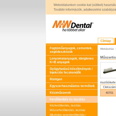
Weboldalunkon cookie-kat (sütiket) használ
További információk, adatkezelési szabályzat 
Címlap
Fogtömőanyagok, cementek,
Webáruház
segédeszközök
Műszertis
Lenyomatanyagok, ideiglenes
K+B anyagok
Gyógyhatású készítmények /
Injekciós fecskendők
Röntgen
tisztítókefe
Egyszerhasználatos termékek
Cikkszám
Kéziműszerek
40701
Fertőtlenítés és tisztítás
Kézfertőtlenítés, tisztítás
Műszerfertőtlenítés, tisztítás
Alkoholos gyorsfertőtlenítés /