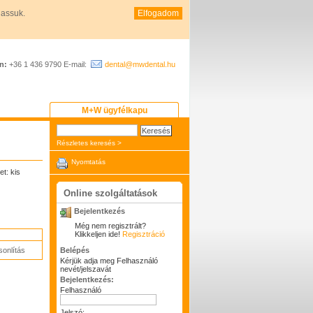
hassuk.
Elfogadom
n:
+36 1 436 9790 E-mail:
dental@mwdental.hu
M+W ügyfélkapu
Részletes keresés >
Nyomtatás
t: kis
Online szolgáltatások
Bejelentkezés
Még nem regisztrált?
Klikkeljen ide!
Regisztráció
onlítás
Belépés
Kérjük adja meg Felhasználó
nevét/jelszavát
Bejelentkezés:
Felhasználó
Jelszó: