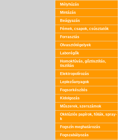
Mélyhúzás
Mintázás
Beágyazás
Fémek, csapok, csúsztatók
Forrasztás
Olvasztótégelyek
Laborégők
Homokfúvás, gőztisztítás,
tisztítás
Elektropolírozás
Leplezőanyagok
Fogsorkészítés
Kidolgozás
Műszerek, szerszámok
Okklúziós papírok, fóliák, spray-
k
Fogszín meghatározás
Fogszabályozás