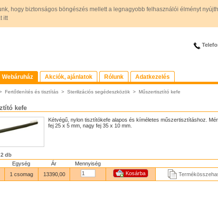
unk, hogy biztonságos böngészés mellett a legnagyobb felhasználói élményt nyújt
itt
Telefo
Webáruház
Akciók, ajánlatok
Rólunk
Adatkezelés
>
Fertőtlenítés és tisztítás
>
Sterilizációs segédeszközök
>
Műszertisztító kefe
ztító kefe
Kétvégű, nylon tisztítókefe alapos és kíméletes műszertisztításhoz. Mére
fej 25 x 5 mm, nagy fej 35 x 10 mm.
 2 db
Egység
Ár
Mennyiség
1 csomag
13390,00
Termékösszehas