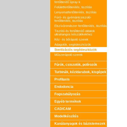
fertőtlenítő spray-k
Felületfertőtlenítés, tisztítás
Lenyomatfertőtlenítés, tisztítás
Fúró- és gyémántcsiszoló-
fertőtlenítés, tisztítás
Elszívórendszer-fertőtlenítés, tisztítás
Tisztító és fertőtlenítő oldatok
ultrahangos készülékekhez
Kéz- és bőrápoló szerek
Adagolók, segédeszközök
Sterilizációs segédeszközök
Műszerápoló szerek
Fúrók, csiszolók, polírozók
Turbinák, kézidarabok, kisgépek
Profilaxis
Endodoncia
Fogszabályozás
Egyéb termékek
CAD/CAM
Modellkészítés
Kanálanyagok és bázislemezek