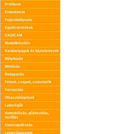
Profilaxis
Endodoncia
Fogszabályozás
Egyéb termékek
CAD/CAM
Modellkészítés
Kanálanyagok és bázislemezek
Mélyhúzás
Mintázás
Beágyazás
Fémek, csapok, csúsztatók
Forrasztás
Olvasztótégelyek
Laborégők
Homokfúvás, gőztisztítás,
tisztítás
Elektropolírozás
Leplezőanyagok