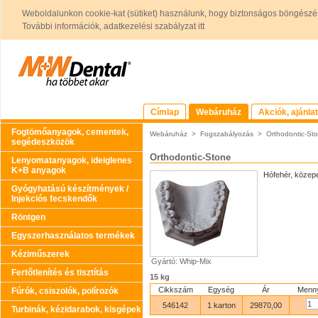
Weboldalunkon cookie-kat (sütiket) használunk, hogy biztonságos böngészés
További információk, adatkezelési szabályzat itt
Címlap
Webáruház
Akciók, ajánla
Fogtömőanyagok, cementek,
Webáruház
>
Fogszabályozás
>
Orthodontic-St
segédeszközök
Orthodontic-Stone
Lenyomatanyagok, ideiglenes
K+B anyagok
Hófehér, közep
Gyógyhatású készítmények /
Injekciós fecskendők
Röntgen
Egyszerhasználatos termékek
Kéziműszerek
Gyártó: Whip-Mix
Fertőtlenítés és tisztítás
15 kg
Cikkszám
Egység
Ár
Menny
Fúrók, csiszolók, polírozók
546142
1 karton
29870,00
Turbinák, kézidarabok, kisgépek