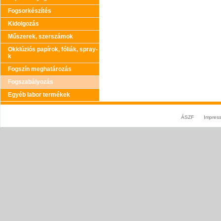
Fogsorkészítés
Kidolgozás
Műszerek, szerszámok
Okklúziós papírok, fóliák, spray-
k
Fogszín meghatározás
Fogszabályozás
Egyéb labor termékek
ÁSZF
Impres