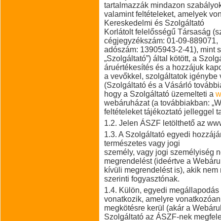
tartalmazzák mindazon szabályok
valamint feltételeket, amelyek 
Kereskedelmi és Szolgáltató
Korlátolt felelősségű Társaság (s
cégjegyzékszám: 01-09-889071,
adószám: 13905943-2-41), mint sz
„Szolgáltató”) által kötött, a Szol
áruértékesítés és a hozzájuk kap
a vevőkkel, szolgáltatok igénybe 
(Szolgáltató és a Vásárló továbbia
hogy a Szolgáltató üzemelteti a
w
webáruházat (a továbbiakban: „W
feltételeket tájékoztató jelleggel 
1.2. Jelen ÁSZF letölthető az w
1.3. A Szolgáltató egyedi hozzáj
természetes vagy jogi
személy, vagy jogi személyiség né
megrendelést (ideértve a Webár
kívüli megrendelést is), akik nem
szerinti fogyasztónak.
1.4. Külön, egyedi megállapodás
vonatkozik, amelyre vonatkozóan 
megkötésre kerül (akár a Webáru
Szolgáltató az ÁSZF-nek megfelelő