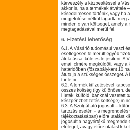
kárveszély a kézbesítéssel a Vásár
akkor is, ha a termékek átvétele –
késedelmesen történik, vagy ha a
megjelölése nélkül tagadta meg az
minden olyan költséget, amely a
megtagadásával merül fel.
6. Fizetési lehetőség
6.1. A Vásárló tudomásul veszi és
esetlegesen felmerült egyéb fizetés
átutalással köteles teljesíteni. A V
email címére megküldött, vagy a k
határidőben (főszabályként 10 na
átutalja a szükséges összeget. A
tüntetni.
6.2. A termék kifizetésével kapc
összes költség (így különösen, d
illeték, külföldi banknál vezetett
készpénzbefizetés költsége) mind
6.3. A Szolgáltató jogosult – külö
tartozás esetén – a megrendelés 
tájékoztatásában) előre utalást kikö
jogosult a nagyértékű megrendelés
előleget, avagy előre utalást kiköt