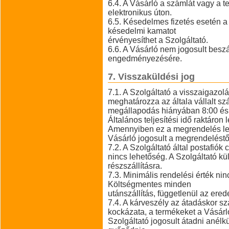
6.4. A Vásárló a számlát vagy a t
elektronikus úton.
6.5. Késedelmes fizetés esetén a 
késedelmi kamatot
érvényesíthet a Szolgáltató.
6.6. A Vásárló nem jogosult beszá
engedményezésére.
7. Visszaküldési jog
7.1. A Szolgáltató a visszaigazo
meghatározza az általa vállalt száll
megállapodás hiányában 8:00 és 
Általános teljesítési idő raktáro
Amennyiben ez a megrendelés lea
Vásárló jogosult a megrendeléstől
7.2. A Szolgáltató által postafiók
nincs lehetőség. A Szolgáltató kül
részszállításra.
7.3. Minimális rendelési érték ninc
Költségmentes minden
utánszállítás, függetlenül az erede
7.4. A kárveszély az átadáskor sz
kockázata, a termékeket a Vásárl
Szolgáltató jogosult átadni anélk