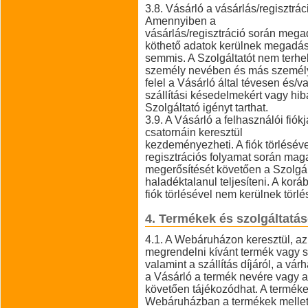
3.8. Vásárló a vásárlás/regisztrác
Amennyiben a
vásárlás/regisztráció során meg
köthető adatok kerülnek megadásr
semmis. A Szolgáltatót nem terhel
személy nevében és más személy 
felel a Vásárló által tévesen és/
szállítási késedelmekért vagy hib
Szolgáltató igényt tarthat.
3.9. A Vásárló a felhasználói fiók
csatornáin keresztül
kezdeményezheti. A fiók törléséve
regisztrációs folyamat során maga
megerősítését követően a Szolgált
haladéktalanul teljesíteni. A ko
fiók törlésével nem kerülnek törlé
4. Termékek és szolgáltatá
4.1. A Webáruházon keresztül, az 
megrendelni kívánt termék vagy szo
valamint a szállítás díjáról, a várh
a Vásárló a termék nevére vagy a 
követően tájékozódhat. A termékek
Webáruházban a termékek mellett t