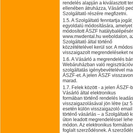
rendelés alapján a kiválasztott t
ellenében átruházza, Vásárló pedi
Szolgáltató részére megfizetni.
1.5. A Szolgáltató fenntartja jogá
egyoldalú módosítására, amelyet a
módosított ÁSZF hatálybalépésére
www.mwdental.hu weboldalon, az
Szolgáltató által történő
közzétételével kerül sor. A módo
visszaigazolt megrendeléseket ne
1.6. A Vásárló a megrendelés bár
Webáruházban való regisztrációva
szolgáltatás igénybevételével ma
ÁSZF-et. A jelen ÁSZF visszavoná
marad.
1.7. Felek között - a jelen ÁSZF-b
Vásárló által elektronikus
formában történő rendelés leadás
visszaigazolásával jön létre (az 
esetén külön visszaigazoló emai
történő vásárlás – a Szolgáltató
úton leadott megrendeléssel leh
módon. Az elektronikus formában
foglalt szerződésnek. A szerződé