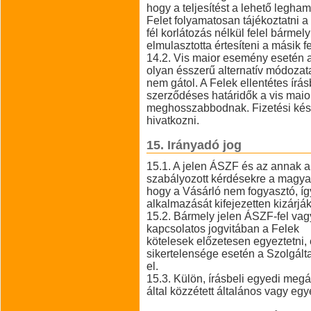
hogy a teljesítést a lehető legha
Felet folyamatosan tájékoztatni a 
fél korlátozás nélkül felel bármel
elmulasztotta értesíteni a másik fe
14.2. Vis maior esemény esetén a
olyan ésszerű alternatív módozat
nem gátol. A Felek ellentétes ír
szerződéses határidők a vis maio
meghosszabbodnak. Fizetési kése
hivatkozni.
15. Irányadó jog
15.1. A jelen ÁSZF és az annak a
szabályozott kérdésekre a magyar 
hogy a Vásárló nem fogyasztó, így
alkalmazását kifejezetten kizárják
15.2. Bármely jelen ÁSZF-fel vagy
kapcsolatos jogvitában a Felek
kötelesek előzetesen egyeztetni, 
sikertelensége esetén a Szolgálta
el.
15.3. Külön, írásbeli egyedi meg
által közzétett általános vagy eg