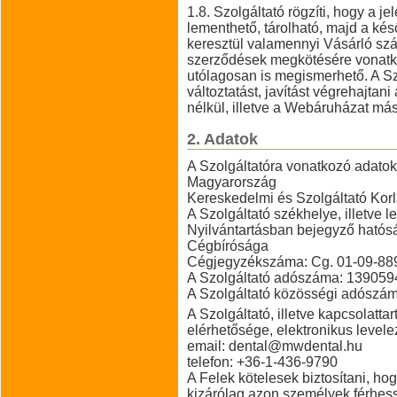
1.8. Szolgáltató rögzíti, hogy a 
lementhető, tárolható, majd a k
keresztül valamennyi Vásárló szá
szerződések megkötésére vonat
utólagosan is megismerhető. A Sz
változtatást, javítást végrehajta
nélkül, illetve a Webáruházat má
2. Adatok
A Szolgáltatóra vonatkozó adatok
Magyarország
Kereskedelmi és Szolgáltató Korl
A Szolgáltató székhelye, illetve 
Nyilvántartásban bejegyző hatós
Cégbírósága
Cégjegyzékszáma: Cg. 01-09-88
A Szolgáltató adószáma: 139059
A Szolgáltató közösségi adósz
A Szolgáltató, illetve kapcsolattar
elérhetősége, elektronikus levele
email: dental@mwdental.hu
telefon: +36-1-436-9790
A Felek kötelesek biztosítani, h
kizárólag azon személyek férhes