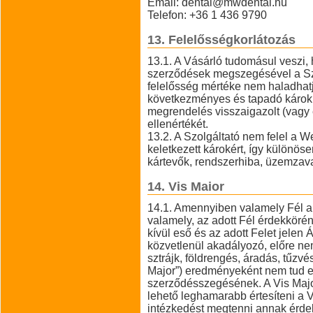
Email: dental@mwdental.hu
Telefon: +36 1 436 9790
13. Felelősségkorlátozás
13.1. A Vásárló tudomásul veszi, 
szerződések megszegésével a Szolg
felelősség mértéke nem haladhatj
következményes és tapadó károk, 
megrendelés visszaigazolt (vagy 
ellenértékét.
13.2. A Szolgáltató nem felel a 
keletkezett károkért, így különös
kártevők, rendszerhiba, üzemzava
14. Vis Maior
14.1. Amennyiben valamely Fél a 
valamely, az adott Fél érdekköré
kívül eső és az adott Felet jelen 
közvetlenül akadályozó, előre ne
sztrájk, földrengés, áradás, tűzvé
Major”) eredményeként nem tud el
szerződésszegésének. A Vis Major
lehető leghamarabb értesíteni a 
intézkedést megtenni annak érdek