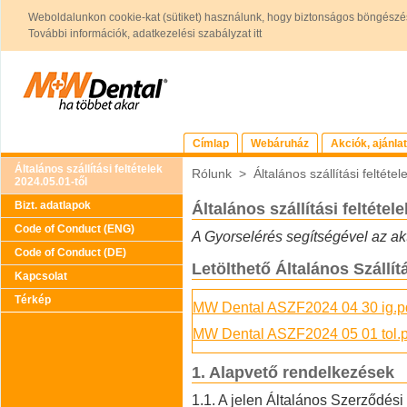
Weboldalunkon cookie-kat (sütiket) használunk, hogy biztonságos böngészés
További információk, adatkezelési szabályzat itt
Címlap
Webáruház
Akciók, ajánla
Általános szállítási feltételek
Rólunk
>
Általános szállítási feltéte
2024.05.01-től
Bizt. adatlapok
Általános szállítási feltétele
Code of Conduct (ENG)
A Gyorselérés segítségével az akt
Code of Conduct (DE)
Letölthető Általános Szállítá
Kapcsolat
Térkép
MW Dental ASZF2024 04 30 ig.p
MW Dental ASZF2024 05 01 tol.p
1. Alapvető rendelkezések
1.1. A jelen Általános Szerződési