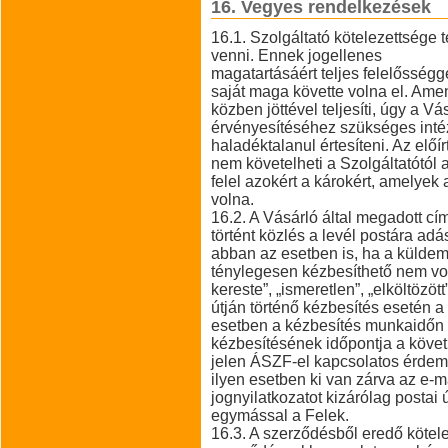
16. Vegyes rendelkezések
16.1. Szolgáltató kötelezettsége 
venni. Ennek jogellenes
magatartásáért teljes felelősségge
saját maga követte volna el. Amen
közben jöttével teljesíti, úgy a 
érvényesítéséhez szükséges intéz
haladéktalanul értesíteni. Az elő
nem követelheti a Szolgáltatótól 
felel azokért a károkért, amelyek
volna.
16.2. A Vásárló által megadott cím
történt közlés a levél postára ad
abban az esetben is, ha a küldem
ténylegesen kézbesíthető nem volt
kereste”, „ismeretlen”, „elköltözöt
útján történő kézbesítés esetén 
esetben a kézbesítés munkaidőn k
kézbesítésének időpontja a köv
jelen ÁSZF-el kapcsolatos érdemi
ilyen esetben ki van zárva az e-
jognyilatkozatot kizárólag postai
egymással a Felek.
16.3. A szerződésből eredő kötel