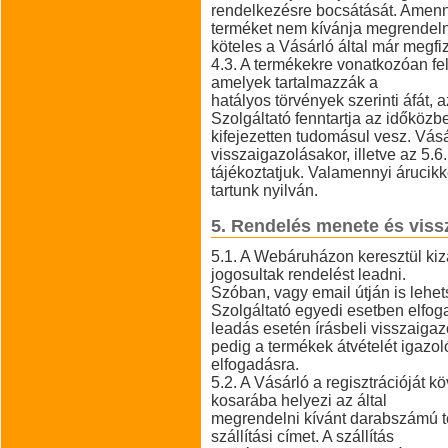
rendelkezésre bocsátását. Amenny
terméket nem kívánja megrendelni
köteles a Vásárló által már megfiz
4.3. A termékekre vonatkozóan felt
amelyek tartalmazzák a
hatályos törvények szerinti áfát, 
Szolgáltató fenntartja az időközb
kifejezetten tudomásul vesz. Vás
visszaigazolásakor, illetve az 5.6
tájékoztatjuk. Valamennyi árucik
tartunk nyilván.
5. Rendelés menete és vissz
5.1. A Webáruházon keresztül kiz
jogosultak rendelést leadni.
Szóban, vagy email útján is leh
Szolgáltató egyedi esetben elfog
leadás esetén írásbeli visszaigaz
pedig a termékek átvételét igazol
elfogadásra.
5.2. A Vásárló a regisztrációját 
kosarába helyezi az által
megrendelni kívánt darabszámú t
szállítási címet. A szállítás