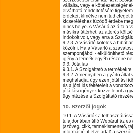
vállalta, vagy e kötelezettségének
elvárható rendeltetésére figyelem
érdekeit kímélve nem tud eleget t
kicseréléshez fűződő érdeke megs
nincs helye. A Vásárló az általa v
másikra áttérhet, az áttérés költs
indokolt volt, vagy arra a Szolgált
9.2.3. A Vásárló köteles a hibát 
közölni. Ha a Vásárló a szavatoss
szempontjából - elkülöníthető rés
igény a termék egyéb részeire ne
9.3. Jótállás
9.3.1. A Szolgáltató a termékekre a 
9.3.2. Amennyiben a gyártó által vá
meghaladja, úgy ezen jótállási id
és a jótállás feltételeit a vonatko
jótállási igények közvetlenül a 
ügyintézése a Szolgáltató részére 
10. Szerzői jogok
10.1. A Vásárlók a felhasználáss
tulajdonában álló Webáruház és 
(szöveg, cikk, termékismertető, tá
információ, illetve adat) a szerző