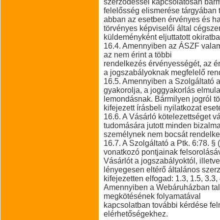
szerződéssel kapcsolatosan bármi
felelősség elismerése tárgyában te
abban az esetben érvényes és hatá
törvényes képviselői által cégsze
küldeményként eljuttatott okiratba
16.4. Amennyiben az ÁSZF valam
az nem érint a többi
rendelkezés érvényességét, az é
a jogszabályoknak megfelelő rend
16.5. Amennyiben a Szolgáltató 
gyakorolja, a joggyakorlás elmula
lemondásnak. Bármilyen jogról t
kifejezett írásbeli nyilatkozat ese
16.6. A Vásárló kötelezettséget vá
tudomására jutott minden bizalmas
személynek nem bocsát rendelke
16.7. A Szolgáltató a Ptk. 6:78.
vonatkozó pontjainak felsorolásáv
Vásárlót a jogszabályoktól, illet
lényegesen eltérő általános szerz
kifejezetten elfogad: 1.3, 1.5, 3.3, 
Amennyiben a Webáruházban talá
megkötésének folyamatával
kapcsolatban további kérdése felmer
elérhetőségekhez.