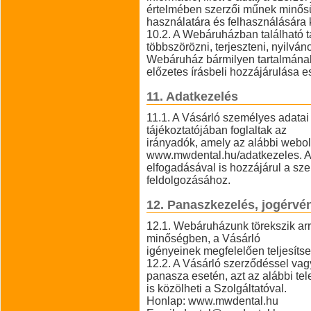
értelmében szerzői műnek minősül
használatára és felhasználására k
10.2. A Webáruházban található t
többszörözni, terjeszteni, nyilváno
Webáruház bármilyen tartalmának 
előzetes írásbeli hozzájárulása 
11. Adatkezelés
11.1. A Vásárló személyes adatai
tájékoztatójában foglaltak az
irányadók, amely az alábbi webol
www.mwdental.hu/adatkezeles. A 
elfogadásával is hozzájárul a s
feldolgozásához.
12. Panaszkezelés, jogérvé
12.1. Webáruházunk törekszik ar
minőségben, a Vásárló
igényeinek megfelelően teljesítse
12.2. A Vásárló szerződéssel vag
panasza esetén, azt az alábbi tel
is közölheti a Szolgáltatóval.
Honlap: www.mwdental.hu