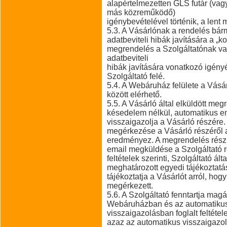
alapértelmezetten GLS futár (vag
más közreműködő)
igénybevételével történik, a lent 
5.3. A Vásárlónak a rendelés bá
adatbeviteli hibák javítására a „ko
megrendelés a Szolgáltatónak va
adatbeviteli
hibák javítására vonatkozó igényé
Szolgáltató felé.
5.4. A Webáruház felülete a Vásá
között elérhető.
5.5. A Vásárló által elküldött me
késedelem nélkül, automatikus em
visszaigazolja a Vásárló részére
megérkezése a Vásárló részéről a
eredményez. A megrendelés részle
email megküldése a Szolgáltató 
feltételek szerinti, Szolgáltató ál
meghatározott egyedi tájékoztatás
tájékoztatja a Vásárlót arról, ho
megérkezett.
5.6. A Szolgáltató fenntartja ma
Webáruházban és az automatiku
visszaigazolásban foglalt feltétel
azaz az automatikus visszaigazoló 