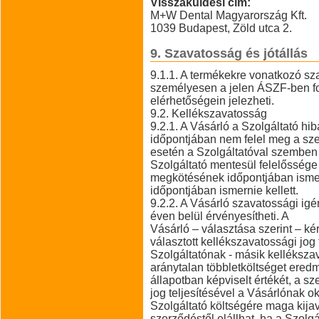
Visszaküldési cím:
M+W Dental Magyarország Kft.
1039 Budapest, Zöld utca 2.
9. Szavatosság és jótállás
9.1.1. A termékekre vonatkozó sza
személyesen a jelen ÁSZF-ben fo
elérhetőségein jelezheti.
9.2. Kellékszavatosság
9.2.1. A Vásárló a Szolgáltató hibá
időpontjában nem felel meg a sz
esetén a Szolgáltatóval szemben 
Szolgáltató mentesül felelőssége 
megkötésének időpontjában isme
időpontjában ismernie kellett.
9.2.2. A Vásárló szavatossági igé
éven belül érvényesítheti. A
Vásárló – választása szerint – kér
választott kellékszavatossági jog 
Szolgáltatónak - másik kellékszav
aránytalan többletköltséget ered
állapotban képviselt értékét, a s
jog teljesítésével a Vásárlónak o
Szolgáltató költségére maga kijaví
szerződéstől elállhat, ha a Szolgá