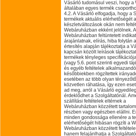
Vásárló tudomásul veszi, hogy a 
általában egyes termék csoporthoz
4.2. A Vásárló elfogadja, hogy a 
termékek aktuális elérhetőségét 
készletváltozások okán nem felté
Webáruházban ekként jelölnek. A
Webáruházban feltüntetett indikatí
árajánlatnak, elírás, hiba folytán
értesítés alapján tájékoztatja a
kapcsán közölt leírások tájékoztató
termékek tényleges specifikációja
(vagy 5.6. pont szerinti egyedi tá
és egyéb feltételek alkalmazandók
későbbiekben rögzítettek irányad
esetében az több olyan tényezőtő
közvetlen ráhatása, így ezen esete
ad meg, arról a Vásárló egyedile
érdeklődhet a Szolgáltatónál. Am
szállítási feltételek eltérnek a
Webáruházban közzétett tartalomt
részben vagy egészben elállni. 
minden gondossága ellenére a ter
elérhetőségét hibásan rögzíti a W
Webáruházban közzétett feltételek 
hanem felajánlhatja a Szolgáltató á