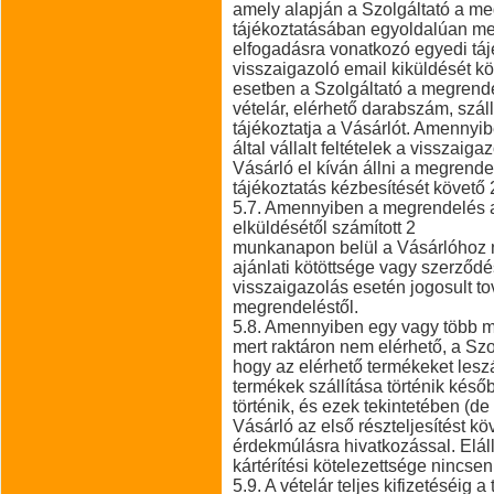
amely alapján a Szolgáltató a meg
tájékoztatásában egyoldalúan megh
elfogadásra vonatkozó egyedi táj
visszaigazoló email kiküldését k
esetben a Szolgáltató a megrendel
vételár, elérhető darabszám, száll
tájékoztatja a Vásárlót. Amennyib
által vállalt feltételek a visszaiga
Vásárló el kíván állni a megrende
tájékoztatás kézbesítését követő 
5.7. Amennyiben a megrendelés 
elküldésétől számított 2
munkanapon belül a Vásárlóhoz 
ajánlati kötöttsége vagy szerződé
visszaigazolás esetén jogosult tov
megrendeléstől.
5.8. Amennyiben egy vagy több m
mert raktáron nem elérhető, a Szol
hogy az elérhető termékeket leszál
termékek szállítása történik kés
történik, és ezek tekintetében (de
Vásárló az első részteljesítést k
érdekmúlásra hivatkozással. Elál
kártérítési kötelezettsége nincsen
5.9. A vételár teljes kifizetéséig