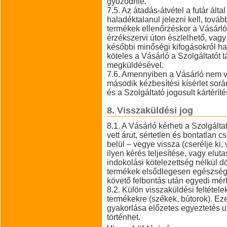
győződnie.
7.5. Az átadás-átvétel a futár álta
haladéktalanul jelezni kell, továb
termékek ellenőrzéskor a Vásárlón
érzékszervi úton észlelhető, vagy
későbbi minőségi kifogásokról ha
köteles a Vásárló a Szolgáltatót 
megküldésével.
7.6. Amennyiben a Vásárló nem v
második kézbesítési kísérlet során
és a Szolgáltató jogosult kártéríté
8. Visszaküldési jog
8.1. A Vásárló kérheti a Szolgálta
vett árut, sértetlen és bontatlan
belül – vegye vissza (cserélje ki, v
ilyen kérés teljesítése, vagy elu
indokolási kötelezettség nélkül dö
termékek elsődlegesen egészségv
követő felbontás után egyedi mér
8.2. Külön visszaküldési feltétele
termékekre (székek, bútorok). Ez
gyakorlása előzetes egyeztetés ut
történhet.