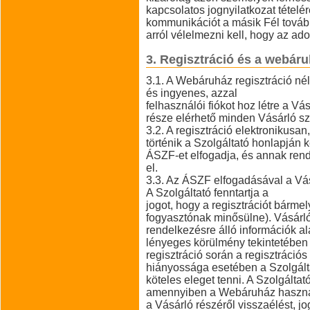
kapcsolatos jognyilatkozat tételé
kommunikációt a másik Fél további
arról vélelmezni kell, hogy az adott
3. Regisztráció és a webár
3.1. A Webáruház regisztráció né
és ingyenes, azzal
felhasználói fiókot hoz létre a V
része elérhető minden Vásárló szá
3.2. A regisztráció elektronikusan
történik a Szolgáltató honlapján k
ÁSZF-et elfogadja, és annak ren
el.
3.3. Az ÁSZF elfogadásával a Vás
A Szolgáltató fenntartja a
jogot, hogy a regisztrációt bármel
fogyasztónak minősülne). Vásárl
rendelkezésre álló információk al
lényeges körülmény tekintetében 
regisztráció során a regisztráci
hiányossága esetében a Szolgált
köteles eleget tenni. A Szolgáltató
amennyiben a Webáruház használ
a Vásárló részéről visszaélést, j