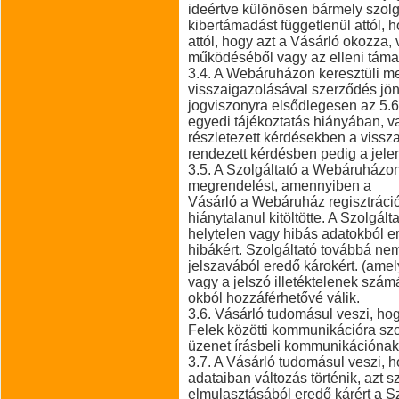
ideértve különösen bármely szol
kibertámadást függetlenül attól,
attól, hogy azt a Vásárló okozza
működéséből vagy az elleni táma
3.4. A Webáruházon keresztüli me
visszaigazolásával szerződés jön 
jogviszonyra elsődlegesen az 5.6.
egyedi tájékoztatás hiányában, v
részletezett kérdésekben a viss
rendezett kérdésben pedig a jel
3.5. A Szolgáltató a Webáruházon 
megrendelést, amennyiben a
Vásárló a Webáruház regisztráció
hiánytalanul kitöltötte. A Szolgált
helytelen vagy hibás adatokból e
hibákért. Szolgáltató továbbá nem 
jelszavából eredő károkért. (amel
vagy a jelszó illetéktelenek szám
okból hozzáférhetővé válik.
3.6. Vásárló tudomásul veszi, hog
Felek közötti kommunikációra szo
üzenet írásbeli kommunikációnak
3.7. A Vásárló tudomásul veszi, 
adataiban változás történik, azt s
elmulasztásából eredő kárért a Sz