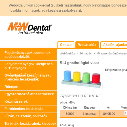
Weboldalunkon cookie-kat (sütiket) használunk, hogy biztonságos böngészés
További információk, adatkezelési szabályzat itt
Címlap
Webáruház
Akciók, ajánla
Fogtömőanyagok, cementek,
Webáruház
>
Mintázás
>
Mintázó- és öntőviaszo
segédeszközök
S-U gnathológiai viasz
Lenyomatanyagok, ideiglenes
K+B anyagok
Kifejezetten gn
Gyógyhatású készítmények /
Injekciós fecskendők
Röntgen
Egyszerhasználatos termékek
Gyártó: SCHULER-DENTAL
Kéziműszerek
piros, 45 g
Cikkszám
Egység
Ár
Men
Fertőtlenítés és tisztítás
69902
1 csomag
10405,00
Fúrók, csiszolók, polírozók
Turbinák, kézidarabok, kisgépek
zöld, 45 g