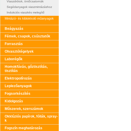
Viaszdrótok, öntőcsatornák
Segédanyagok viaszmintázáshoz
Indukciós viaszkés melegítő
Mintázó- és kiblokkoló műanyagok
Beágyazás
Fémek, csapok, csúsztatók
Forrasztás
Olvasztótégelyek
Laborégők
Homokfúvás, gőztisztítás,
tisztítás
Elektropolírozás
Leplezőanyagok
Fogsorkészítés
Kidolgozás
Műszerek, szerszámok
Okklúziós papírok, fóliák, spray-
k
Fogszín meghatározás