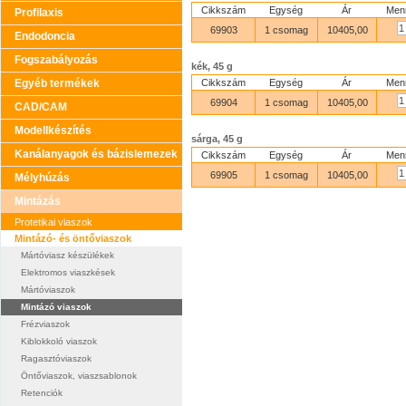
Cikkszám
Egység
Ár
Men
Profilaxis
69903
1 csomag
10405,00
Endodoncia
Fogszabályozás
kék, 45 g
Egyéb termékek
Cikkszám
Egység
Ár
Men
69904
1 csomag
10405,00
CAD/CAM
Modellkészítés
sárga, 45 g
Kanálanyagok és bázislemezek
Cikkszám
Egység
Ár
Men
69905
1 csomag
10405,00
Mélyhúzás
Mintázás
Protetikai viaszok
Mintázó- és öntőviaszok
Mártóviasz készülékek
Elektromos viaszkések
Mártóviaszok
Mintázó viaszok
Frézviaszok
Kiblokkoló viaszok
Ragasztóviaszok
Öntőviaszok, viaszsablonok
Retenciók