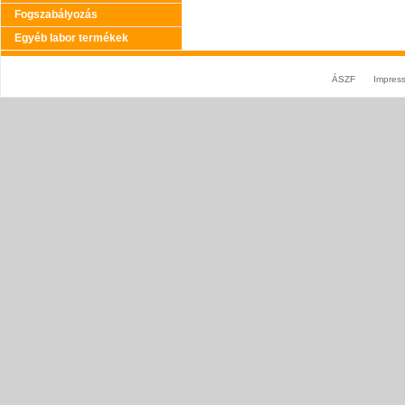
Fogszabályozás
Egyéb labor termékek
ÁSZF
Impres