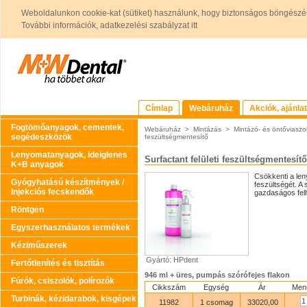
Weboldalunkon cookie-kat (sütiket) használunk, hogy biztonságos böngészés
További információk, adatkezelési szabályzat itt
Címlap
Webáruház
Akciók, ajánla
Fogtömőanyagok, cementek,
Webáruház
>
Mintázás
>
Mintázó- és öntőviaszo
segédeszközök
feszültségmentesítő
Lenyomatanyagok, ideiglenes
Surfactant felületi feszültségmentesítő
K+B anyagok
Csökkenti a len
Gyógyhatású készítmények /
feszültségét. A 
Injekciós fecskendők
gazdaságos felh
Röntgen
Egyszerhasználatos termékek
Kéziműszerek
Gyártó: HPdent
Fertőtlenítés és tisztítás
946 ml + üres, pumpás szórófejes flakon
Fúrók, csiszolók, polírozók
Cikkszám
Egység
Ár
Men
Turbinák, kézidarabok, kisgépek
11982
1 csomag
33020,00