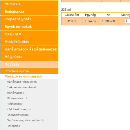
Profilaxis
236 ml
Endodoncia
Cikkszám
Egység
Ár
Menny
Fogszabályozás
11981
1 flakon
13285,00
Egyéb termékek
CAD/CAM
Modellkészítés
Kanálanyagok és bázislemezek
Mélyhúzás
Mintázás
Protetikai viaszok
Mintázó- és öntőviaszok
Mártóviasz készülékek
Elektromos viaszkések
Mártóviaszok
Mintázó viaszok
Frézviaszok
Kiblokkoló viaszok
Ragasztóviaszok
Öntőviaszok, viaszsablonok
Retenciók