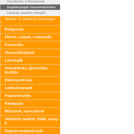
Viaszdrótok, öntőcsatornák
Segédanyagok viaszmintázáshoz
Indukciós viaszkés melegítő
Mintázó- és kiblokkoló műanyagok
Beágyazás
Fémek, csapok, csúsztatók
Forrasztás
Olvasztótégelyek
Laborégők
Homokfúvás, gőztisztítás,
tisztítás
Elektropolírozás
Leplezőanyagok
Fogsorkészítés
Kidolgozás
Műszerek, szerszámok
Okklúziós papírok, fóliák, spray-
k
Fogszín meghatározás