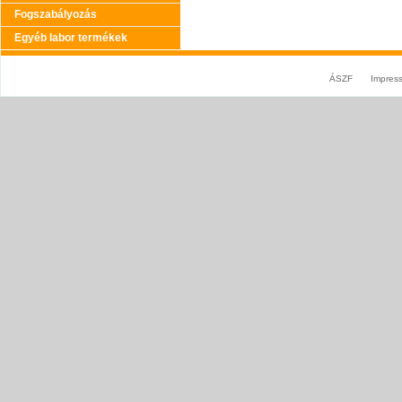
Fogszabályozás
Egyéb labor termékek
ÁSZF
Impres