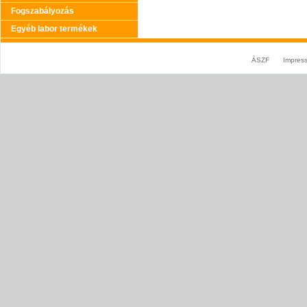
Fogszabályozás
Egyéb labor termékek
ÁSZF
Impres