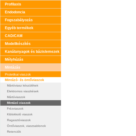
Profilaxis
Endodoncia
Fogszabályozás
Egyéb termékek
CAD/CAM
Modellkészítés
Kanálanyagok és bázislemezek
Mélyhúzás
Mintázás
Protetikai viaszok
Mintázó- és öntőviaszok
Mártóviasz készülékek
Elektromos viaszkések
Mártóviaszok
Mintázó viaszok
Frézviaszok
Kiblokkoló viaszok
Ragasztóviaszok
Öntőviaszok, viaszsablonok
Retenciók