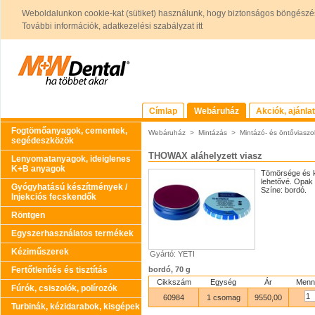
Weboldalunkon cookie-kat (sütiket) használunk, hogy biztonságos böngészés
További információk, adatkezelési szabályzat itt
Címlap
Webáruház
Akciók, ajánla
Fogtömőanyagok, cementek,
Webáruház
>
Mintázás
>
Mintázó- és öntőviaszo
segédeszközök
THOWAX aláhelyzett viasz
Lenyomatanyagok, ideiglenes
K+B anyagok
Tömörsége és k
lehetővé. Opak 
Gyógyhatású készítmények /
Színe: bordó.
Injekciós fecskendők
Röntgen
Egyszerhasználatos termékek
Kéziműszerek
Gyártó: YETI
Fertőtlenítés és tisztítás
bordó, 70 g
Cikkszám
Egység
Ár
Menn
Fúrók, csiszolók, polírozók
60984
1 csomag
9550,00
Turbinák, kézidarabok, kisgépek