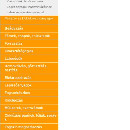
Viaszdrótok, öntőcsatornák
Segédanyagok viaszmintázáshoz
Indukciós viaszkés melegítő
Mintázó- és kiblokkoló műanyagok
Beágyazás
Fémek, csapok, csúsztatók
Forrasztás
Olvasztótégelyek
Laborégők
Homokfúvás, gőztisztítás,
tisztítás
Elektropolírozás
Leplezőanyagok
Fogsorkészítés
Kidolgozás
Műszerek, szerszámok
Okklúziós papírok, fóliák, spray-
k
Fogszín meghatározás