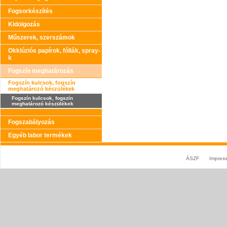
Fogsorkészítés
Kidolgozás
Műszerek, szerszámok
Okklúziós papírok, fóliák, spray-
k
Fogszín meghatározás
Fogszín kulcsok, fogszín
meghatározó készülékek
Fogszín kulcsok, fogszín
meghatározó készülékek
Fogszabályozás
Egyéb labor termékek
ÁSZF
Impres