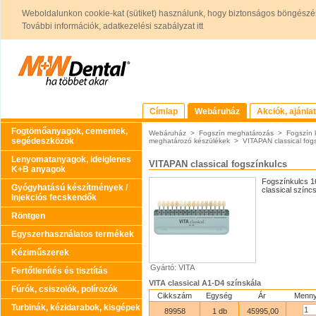
Weboldalunkon cookie-kat (sütiket) használunk, hogy biztonságos böngészés
További információk, adatkezelési szabályzat itt
Címlap
Webáruház
Akciók, ajánla
Fogtömőanyagok, cementek,
Webáruház
>
Fogszín meghatározás
>
Fogszín 
segédeszközök
meghatározó készülékek
>
VITAPAN classical fog
Lenyomatanyagok, ideiglenes
VITAPAN classical fogszínkulcs
K+B anyagok
Fogszínkulcs 1
Gyógyhatású készítmények /
classical színcs
Injekciós fecskendők
Röntgen
Egyszerhasználatos termékek
Kéziműszerek
Gyártó: VITA
Fertőtlenítés és tisztítás
VITA classical A1-D4 színskála
Fúrók, csiszolók, polírozók
Cikkszám
Egység
Ár
Menny
Turbinák, kézidarabok, kisgépek
89958
1 db
45995,00