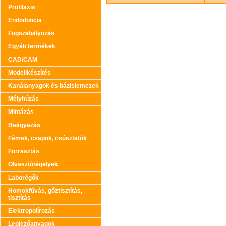
Profilaxis
Endodoncia
Fogszabályozás
Egyéb termékek
CAD/CAM
Modellkészítés
Kanálanyagok és bázislemezek
Mélyhúzás
Mintázás
Beágyazás
Fémek, csapok, csúsztatók
Forrasztás
Olvasztótégelyek
Laborégők
Homokfúvás, gőztisztítás,
tisztítás
Elektropolírozás
Leplezőanyagok