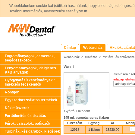
Weboldalunkon cookie-kat (sütiket) használunk, hogy biztonságos böngészés
További információk, adatkezelési szabályzat itt
Címlap
Webáruház
Akciók, ajánla
Fogtömőanyagok, cementek,
Webáruház
>
Mintázás
>
Mintázó- és öntőviaszo
segédeszközök
Waxit
Lenyomatanyagok, ideiglenes
K+B anyagok
Jelentősen csök
adatlap letöltés
Gyógyhatású készítmények /
Injekciós fecskendők
Röntgen
Egyszerhasználatos termékek
Kéziműszerek
Gyártó: Lukadent
Fertőtlenítés és tisztítás
145 ml, pumpás spray flakon
Cikkszám
Egység
Ár
Menny
Fúrók, csiszolók, polírozók
12918
1 flakon
13230,00
Turbinák, kézidarabok, kisgépek