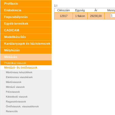
Profilaxis
1 l
Endodoncia
Cikkszám
Egység
Ár
Menny
12917
1 flakon
29230,00
Fogszabályozás
Egyéb termékek
CAD/CAM
Modellkészítés
Kanálanyagok és bázislemezek
Mélyhúzás
Mintázás
Protetikai viaszok
Mintázó- és öntőviaszok
Mártóviasz készülékek
Elektromos viaszkések
Mártóviaszok
Mintázó viaszok
Frézviaszok
Kiblokkoló viaszok
Ragasztóviaszok
Öntőviaszok, viaszsablonok
Retenciók