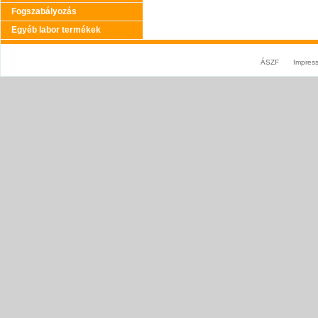
Fogszabályozás
Egyéb labor termékek
ÁSZF
Impres