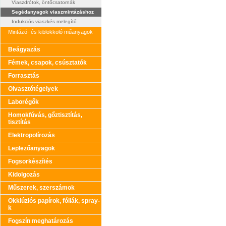
Viaszdrótok, öntőcsatornák
Segédanyagok viaszmintázáshoz
Indukciós viaszkés melegítő
Mintázó- és kiblokkoló műanyagok
Beágyazás
Fémek, csapok, csúsztatók
Forrasztás
Olvasztótégelyek
Laborégők
Homokfúvás, gőztisztítás,
tisztítás
Elektropolírozás
Leplezőanyagok
Fogsorkészítés
Kidolgozás
Műszerek, szerszámok
Okklúziós papírok, fóliák, spray-
k
Fogszín meghatározás