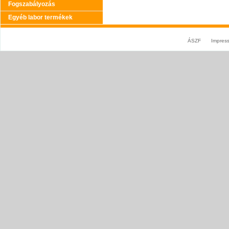
Fogszabályozás
Egyéb labor termékek
ÁSZF
Impres