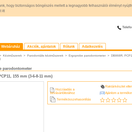
unk, hogy biztonságos böngészés mellett a legnagyobb felhasználói élményt nyújt
itt
Telefo
Webáruház
Akciók, ajánlatok
Rólunk
Adatkezelés
>
Kéziműszerek
>
Parodontális kéziműszerek
>
Ergoprobe parodontometer
>
DB868R, PCP1
)
e parodontometer
PCP11, 155 mm (3-6-8-11 mm)
Raktárkészlet ell
Hozzáadás a
bevásárlólistához
Ajánlom a terméke
Termékösszehasonlítás