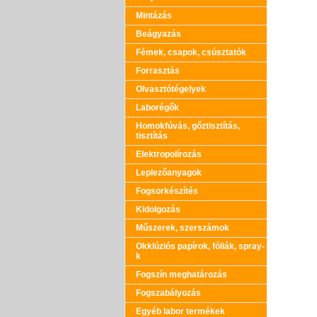
Mintázás
Beágyazás
Fémek, csapok, csúsztatók
Forrasztás
Olvasztótégelyek
Laborégők
Homokfúvás, gőztisztítás,
tisztítás
Elektropolírozás
Leplezőanyagok
Fogsorkészítés
Kidolgozás
Műszerek, szerszámok
Okklúziós papírok, fóliák, spray-
k
Fogszín meghatározás
Fogszabályozás
Egyéb labor termékek