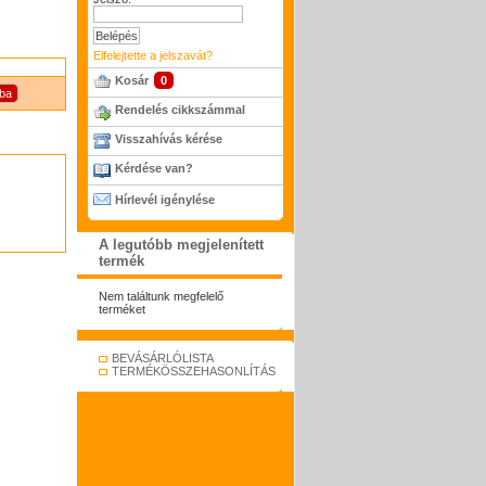
Elfelejtette a jelszavát?
Kosár
0
Rendelés cikkszámmal
Visszahívás kérése
Kérdése van?
Hírlevél igénylése
A legutóbb megjelenített
termék
Nem találtunk megfelelő
terméket
BEVÁSÁRLÓLISTA
TERMÉKÖSSZEHASONLÍTÁS