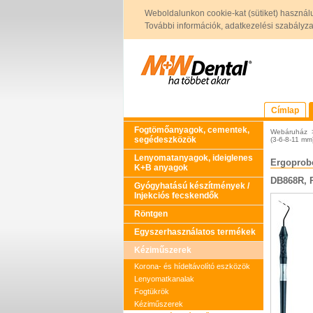
Weboldalunkon cookie-kat (sütiket) használ
További információk, adatkezelési szabályzat 
Címlap
Fogtömőanyagok, cementek,
Webáruház
segédeszközök
(3-6-8-11 mm
Lenyomatanyagok, ideiglenes
Ergoprob
K+B anyagok
DB868R, 
Gyógyhatású készítmények /
Injekciós fecskendők
Röntgen
Egyszerhasználatos termékek
Kéziműszerek
Korona- és hídeltávolító eszközök
Lenyomatkanalak
Fogtükrök
Kéziműszerek