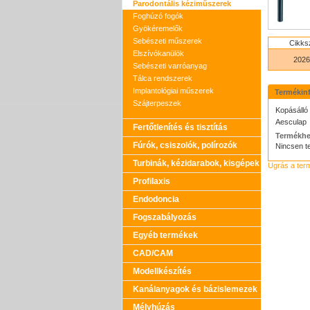
Parodontális kéziműszerek
Foghúzó fogók
Gyökéremelők
Sebészeti műszerek
Cikk
Elszívókanülök
2026
Sebészeti varróanyag
Tálca rendszerek
Implantológiai műszerek
Termékin
Szájterpeszek
Kopásálló
Aesculap
Fertőtlenítés és tisztítás
Termékhe
Fúrók, csiszolók, polírozók
Nincsen t
Turbinák, kézidarabok, kisgépek
Ugrás a ter
Profilaxis
Endodoncia
Fogszabályozás
Egyéb termékek
CAD/CAM
Modellkészítés
Kanálanyagok és bázislemezek
Mélyhúzás