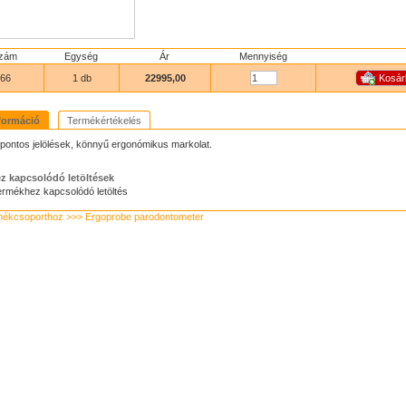
szám
Egység
Ár
Mennyiség
66
1 db
22995,00
formáció
Termékértékelés
 pontos jelölések, könnyű ergonómikus markolat.
z kapcsolódó letöltések
ermékhez kapcsolódó letöltés
mékcsoporthoz >>> Ergoprobe parodontometer