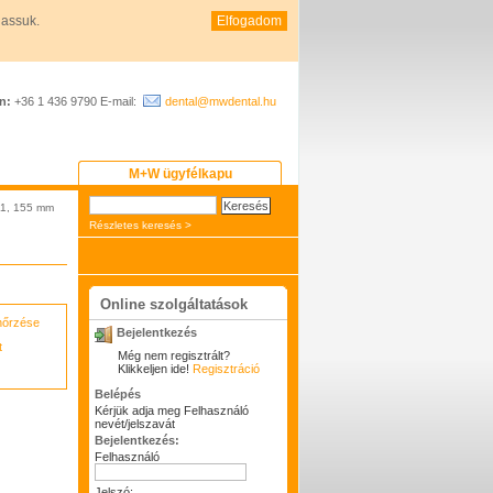
hassuk.
Elfogadom
n:
+36 1 436 9790 E-mail:
dental@mwdental.hu
M+W ügyfélkapu
1, 155 mm
Részletes keresés >
Online szolgáltatások
enőrzése
Bejelentkezés
t
Még nem regisztrált?
Klikkeljen ide!
Regisztráció
Belépés
Kérjük adja meg Felhasználó
nevét/jelszavát
Bejelentkezés:
Felhasználó
Jelszó: