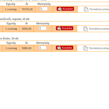
Egység
Ár
Mennyiség
1 csomag
79725,00
Termékösszehas
erőcsőr, regular, 10 db
Egység
Ár
Mennyiség
1 csomag
5555,00
Termékösszehas
ps Endo, 10 db
Egység
Ár
Mennyiség
1 csomag
5995,00
Termékösszehas