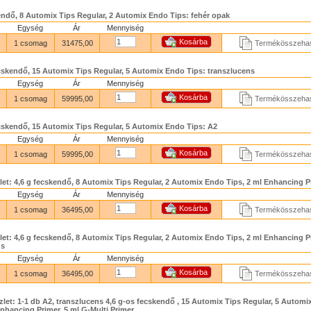
endő, 8 Automix Tips Regular, 2 Automix Endo Tips: fehér opak
Egység
Ár
Mennyiség
1 csomag
31475,00
Termékösszehas
ecskendő, 15 Automix Tips Regular, 5 Automix Endo Tips: transzlucens
Egység
Ár
Mennyiség
1 csomag
59995,00
Termékösszehas
ecskendő, 15 Automix Tips Regular, 5 Automix Endo Tips: A2
Egység
Ár
Mennyiség
1 csomag
59995,00
Termékösszehas
let: 4,6 g fecskendő, 8 Automix Tips Regular, 2 Automix Endo Tips, 2 ml Enhancing P
Egység
Ár
Mennyiség
1 csomag
36495,00
Termékösszehas
let: 4,6 g fecskendő, 8 Automix Tips Regular, 2 Automix Endo Tips, 2 ml Enhancing P
ns
Egység
Ár
Mennyiség
1 csomag
36495,00
Termékösszehas
let: 1-1 db A2, transzlucens 4,6 g-os fecskendő , 15 Automix Tips Regular, 5 Autom
Enhancing Primer, 5 ml G-Multi Primer