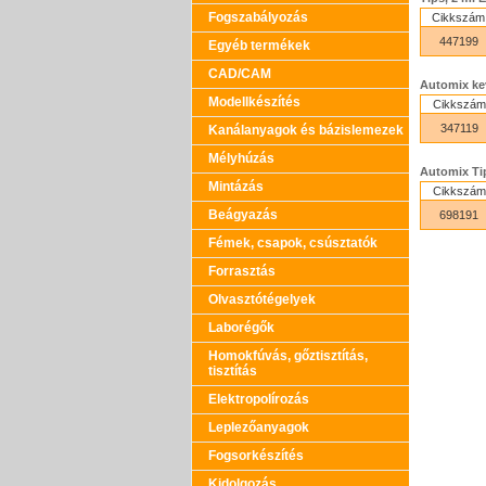
Fogszabályozás
Cikkszám
447199
Egyéb termékek
CAD/CAM
Automix kev
Modellkészítés
Cikkszám
347119
Kanálanyagok és bázislemezek
Mélyhúzás
Automix Ti
Mintázás
Cikkszám
Beágyazás
698191
Fémek, csapok, csúsztatók
Forrasztás
Olvasztótégelyek
Laborégők
Homokfúvás, gőztisztítás,
tisztítás
Elektropolírozás
Leplezőanyagok
Fogsorkészítés
Kidolgozás