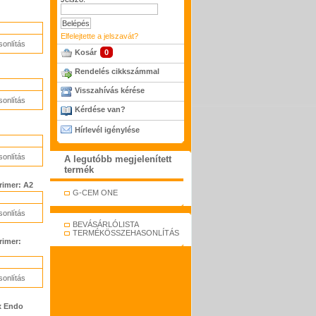
Elfelejtette a jelszavát?
onlítás
Kosár
0
Rendelés cikkszámmal
Visszahívás kérése
onlítás
Kérdése van?
Hírlevél igénylése
onlítás
A legutóbb megjelenített
termék
rimer: A2
G-CEM ONE
onlítás
BEVÁSÁRLÓLISTA
TERMÉKÖSSZEHASONLÍTÁS
rimer:
onlítás
ix Endo