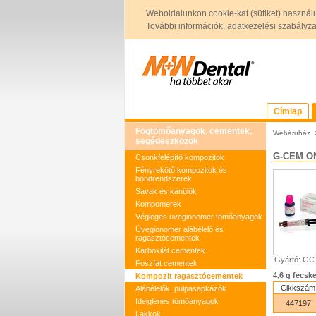
Weboldalunkon cookie-kat (sütiket) használ
További információk, adatkezelési szabályzat 
Címlap
Fogtömőanyagok, cementek,
Webáruház
segédeszközök
G-CEM O
Csonkfelépítő kompozitok
Fényrekötő kompozitok és
bondrendszerek
Savak és kanülök
Kompomerek
Végleges üvegionomer tömőanyagok
Üvegionomer alábélelő és
ragasztócementek
Karboxilát cementek
Gyártó: GC
Foszfát cementek
4,6 g fecsk
Kompozit ragasztócementek
Cikkszám
Alábélelők, pulpasapkázók
Ideiglenes tömőanyagok
447197
Lakkok