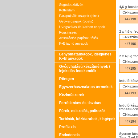
Segédeszközök
4,6 g fecsk
Kofferdam
Cikkszám
Parapulpális csapok (pins)
447198
Gyökércsapok (posts)
Üvegszálas és karbon csapok
2 x 4,6 g f
Fogsínezés
Cikkszám
Artikulációs papírok, fóliák
K+B javító anyagok
447196
Lenyomatanyagok, ideiglenes
2 x 4,6 g f
K+B anyagok
Cikkszám
Gyógyhatású készítmények /
447195
Injekciós fecskendők
Röntgen
Induló kész
Cikkszám
Egyszerhasználatos termékek
447193
Kéziműszerek
Fertőtlenítés és tisztítás
Induló kész
transzluce
Fúrók, csiszolók, polírozók
Cikkszám
Turbinák, kézidarabok, kisgépek
447194
Profilaxis
System kész
Endodoncia
Tips, 2 ml 