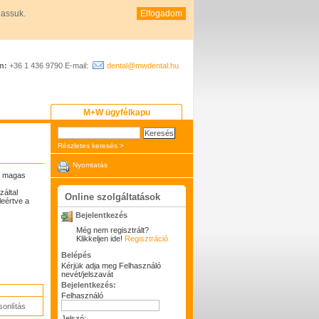
hassuk.
Elfogadom
n:
+36 1 436 9790 E-mail:
dental@mwdental.hu
M+W ügyfélkapu
Részletes keresés >
Nyomtatás
t magas
záltal
Online szolgáltatások
eértve a
Bejelentkezés
Még nem regisztrált?
Klikkeljen ide!
Regisztráció
Belépés
Kérjük adja meg Felhasználó
nevét/jelszavát
Bejelentkezés:
Felhasználó
onlítás
Jelszó: