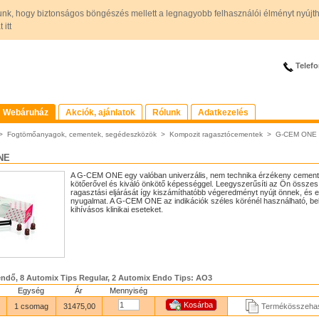
unk, hogy biztonságos böngészés mellett a legnagyobb felhasználói élményt nyújt
itt
Telefo
Webáruház
Akciók, ajánlatok
Rólunk
Adatkezelés
>
Fogtömőanyagok, cementek, segédeszközök
>
Kompozit ragasztócementek
>
G-CEM ONE
NE
A G-CEM ONE egy valóban univerzális, nem technika érzékeny cemen
kötőerővel és kiváló önkötő képességgel. Leegyszerűsíti az Ön összes
ragasztási eljárását így kiszámíthatóbb végeredményt nyújt önnek, és e
nyugalmat. A G-CEM ONE az indikációk széles körénél használható, bel
kihívásos klinikai eseteket.
endő, 8 Automix Tips Regular, 2 Automix Endo Tips: AO3
Egység
Ár
Mennyiség
1 csomag
31475,00
Termékösszehas