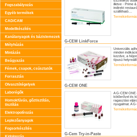
Esztétikus duál
illetve - Prime
Fogszabályozás
indirekt restau
szállítható....
Egyéb termékek
Termékinformác
CAD/CAM
Modellkészítés
Kanálanyagok és bázislemezek
G-CEM LinkForce
Mélyhúzás
Univerzális adh
Mintázás
minden indikáci
kezdve, a héjon
típusú helyreállí
Beágyazás
Termékinformác
Fémek, csapok, csúsztatók
Forrasztás
Olvasztótégelyek
G-CEM ONE
Laborégők
A G-CEM ONE eg
kötőerővel és k
Homokfúvás, gőztisztítás,
ragasztási eljá
nyugalmat. A G
tisztítás
Termékinformác
Elektropolírozás
Leplezőanyagok
Fogsorkészítés
G-Cem Try-in-Paste
Kidolgozás