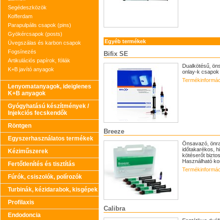
Segédeszközök
Kofferdam
Parapulpális csapok (pins)
Gyökércsapok (posts)
Egyéb termékek
Üvegszálas és karbon csapok
Fogsínezés
Bifix SE
Artikulációs papírok, fóliák
Dualkötésű, öns
K+B javító anyagok
onlay-k csapok 
Termékinformác
Lenyomatanyagok, ideiglenes
K+B anyagok
Gyógyhatású készítmények /
Injekciós fecskendők
Röntgen
Breeze
Egyszerhasználatos termékek
Önsavazó, önra
időtakarékos, h
Kéziműszerek
kötéserőt bizto
Használható koro
Fertőtlenítés és tisztítás
Termékinformác
Fúrók, csiszolók, polírozók
Turbinák, kézidarabok, kisgépek
Profilaxis
Calibra
Endodoncia