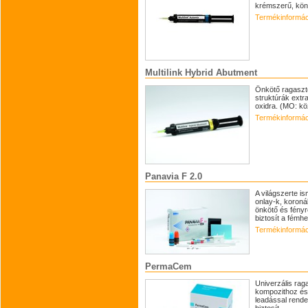
krémszerű, könn
Termékinformác
Multilink Hybrid Abutment
Önkötő ragasztó
struktúrák extr
oxidra. (MO: k
Termékinformác
Panavia F 2.0
A világszerte i
onlay-k, koroná
önkötő és fényr
biztosít a fémhez
Termékinformác
PermaCem
Univerzális ra
kompozithoz és
leadással rende
biztosít.