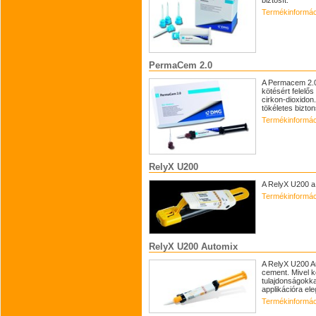
Termékinformác
PermaCem 2.0
A Permacem 2.0 
kötésért felelő
cirkon-dioxidon
tökéletes bizton
Termékinformác
RelyX U200
A RelyX U200 a
Termékinformác
RelyX U200 Automix
A RelyX U200 A
cement. Mivel 
tulajdonságokkal
applikációra el
Termékinformác