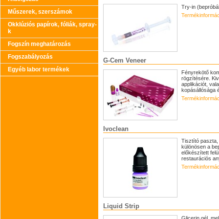
Try-in (beprób
Műszerek, szerszámok
Termékinformác
Okklúziós papírok, fóliák, spray-
k
Fogszín meghatározás
Fogszabályozás
G-Cem Veneer
Egyéb labor termékek
Fényrekötő kom
rögzítésére. Ki
applikációt, val
kopásállósága é
Termékinformác
Ivoclean
Tisztító paszta
különösen a bep
előkészített fe
restaurációs an
Termékinformác
Liquid Strip
Glicerin gél, m