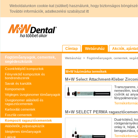
Weboldalunkon cookie-kat (sütiket) használunk, hogy biztonságos böngészés
További információk, adatkezelési szabályzat itt
Címlap
Webáruház
Akciók, ajánla
Fogtömőanyagok, cementek,
Webáruház
>
Fogtömőanyagok, cementek, segé
segédeszközök
Csonkfelépítő kompozitok
M+W házimárka termékek
Fényrekötő kompozitok és
bondrendszerek
M+W Select Attachment-Kleber Zircon
Savak és kanülök
Transzparens, 
Kompomerek
nemesfém, továb
csőrök az anyag
Végleges üvegionomer tömőanyagok
fénypolimerizác
Üvegionomer alábélelő és
Termékinformác
ragasztócementek
Karboxilát cementek
M+W SELECT PERMA ragasztócemen
Foszfát cementek
Dual-kötésű, k
Kompozit ragasztócementek
röntgenárnyékot
Alábélelők, pulpasapkázók
onlay-k, héjak,
beragasztása, c
Ideiglenes tömőanyagok
Termékinformác
Lakkok