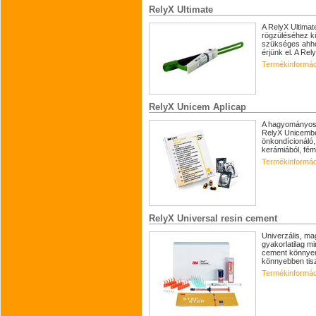
RelyX Ultimate
A RelyX Ultimat
rögzüléséhez k
szükséges ahhoz
érjünk el. A Rely
Termékinformác
RelyX Unicem Aplicap
A hagyományos 
RelyX Unicembe
önkondícionáló,
kerámiából, fém
Termékinformác
RelyX Universal resin cement
Univerzális, mag
gyakorlatilag m
cement könnyen 
könnyebben tiszt
Termékinformác