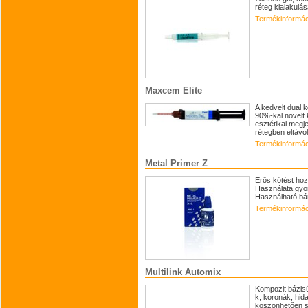
réteg kialakulá
Termékinformác
Maxcem Elite
A kedvelt dual 
90%-kal növelt 
esztétikai megj
rétegben eltávolí
Termékinformác
Metal Primer Z
Erős kötést ho
Használata gyor
Használható bá
Termékinformác
Multilink Automix
Kompozit bázis
k, koronák, hi
köszönhetően sz