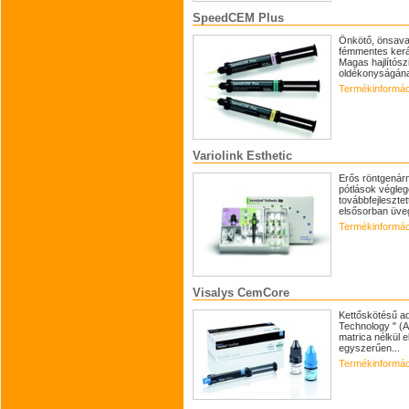
SpeedCEM Plus
Önkötő, önsavaz
fémmentes kerám
Magas hajlítósz
oldékonyságán
Termékinformác
Variolink Esthetic
Erős röntgenár
pótlások véglege
továbbfejlesztet
elsősorban üveg
Termékinformác
Visalys CemCore
Kettőskötésű ad
Technology " (A
matrica nélkül e
egyszerűen...
Termékinformác