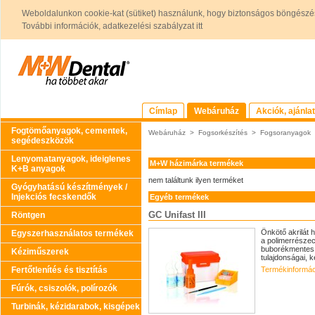
Weboldalunkon cookie-kat (sütiket) használunk, hogy biztonságos böngészés
További információk, adatkezelési szabályzat itt
Címlap
Webáruház
Akciók, ajánla
Fogtömőanyagok, cementek,
Webáruház
>
Fogsorkészítés
>
Fogsoranyagok
segédeszközök
Lenyomatanyagok, ideiglenes
M+W házimárka termékek
K+B anyagok
nem találtunk ilyen terméket
Gyógyhatású készítmények /
Injekciós fecskendők
Egyéb termékek
GC Unifast III
Röntgen
Önkötő akrilát 
Egyszerhasználatos termékek
a polimerrészec
buborékmentes é
Kéziműszerek
tulajdonságai, k
Fertőtlenítés és tisztítás
Termékinformác
Fúrók, csiszolók, polírozók
Turbinák, kézidarabok, kisgépek