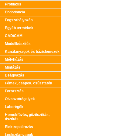
Profilaxis
Endodoncia
Fogszabályozás
Egyéb termékek
CAD/CAM
Modellkészítés
Kanálanyagok és bázislemezek
Mélyhúzás
Mintázás
Beágyazás
Fémek, csapok, csúsztatók
Forrasztás
Olvasztótégelyek
Laborégők
Homokfúvás, gőztisztítás,
tisztítás
Elektropolírozás
Leplezőanyagok