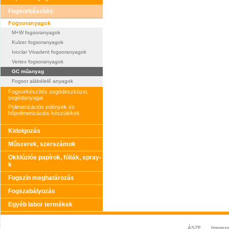
Fogsorkészítés
Fogsoranyagok
M+W fogsoranyagok
Kulzer fogsoranyagok
Ivoclar Vivadent fogsoranyagok
Vertex fogsoranyagok
GC műanyag
Fogsor alábélelő anyagok
Fogsorkészítés segédeszközei,
segédanyagai
Polimerizációs edények és
hőpolimerizációs készülékek
Kidolgozás
Műszerek, szerszámok
Okklúziós papírok, fóliák, spray-
k
Fogszín meghatározás
Fogszabályozás
Egyéb labor termékek
ÁSZF
Impres