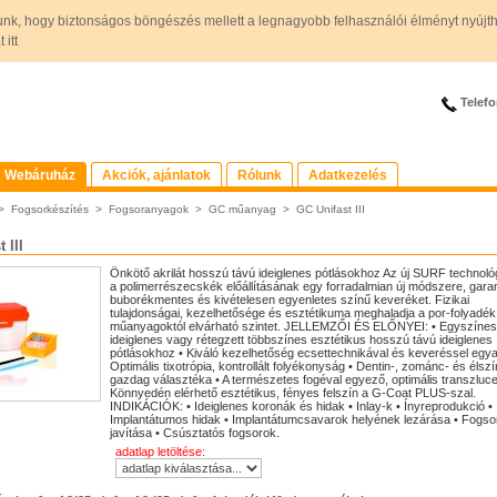
unk, hogy biztonságos böngészés mellett a legnagyobb felhasználói élményt nyújt
itt
Telefo
Webáruház
Akciók, ajánlatok
Rólunk
Adatkezelés
>
Fogsorkészítés
>
Fogsoranyagok
>
GC műanyag
>
GC Unifast III
 III
Önkötő akrilát hosszú távú ideiglenes pótlásokhoz Az új SURF technoló
a polimerrészecskék előállításának egy forradalmian új módszere, garan
buborékmentes és kivételesen egyenletes színű keveréket. Fizikai
tulajdonságai, kezelhetősége és esztétikuma meghaladja a por-folyadék
műanyagoktól elvárható szintet. JELLEMZŐI ÉS ELŐNYEI: • Egyszínes
ideiglenes vagy rétegzett többszínes esztétikus hosszú távú ideiglenes
pótlásokhoz • Kiváló kezelhetőség ecsettechnikával és keveréssel egya
Optimális tixotrópia, kontrollált folyékonyság • Dentin-, zománc- és élsz
gazdag választéka • A természetes fogéval egyező, optimális transzluce
Könnyedén elérhető esztétikus, fényes felszín a G-Coat PLUS-szal.
INDIKÁCIÓK: • Ideiglenes koronák és hidak • Inlay-k • Ínyreprodukció •
Implantátumos hidak • Implantátumcsavarok helyének lezárása • Fogso
javítása • Csúsztatós fogsorok.
adatlap letöltése: