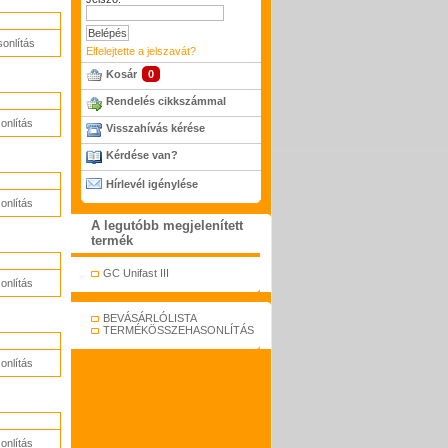
onlítás
Elfelejtette a jelszavát?
Kosár
0
Rendelés cikkszámmal
nlítás
Visszahívás kérése
Kérdése van?
Hírlevél igénylése
nlítás
A legutóbb megjelenített
termék
GC Unifast III
nlítás
BEVÁSÁRLÓLISTA
TERMÉKÖSSZEHASONLÍTÁS
nlítás
nlítás