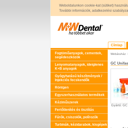
Weboldalunkon cookie-kat (sütiket) használ
További információk, adatkezelési szabályzat 
Címlap
Fogtömőanyagok, cementek,
Webáruház
segédeszközök
GC Unifast
Lenyomatanyagok, ideiglenes
K+B anyagok
Gyógyhatású készítmények /
Injekciós fecskendők
Röntgen
Egyszerhasználatos termékek
Kéziműszerek
Gyártó: GC
Fertőtlenítés és tisztítás
Fúrók, csiszolók, polírozók
Turbinák, kézidarabok, kisgépek