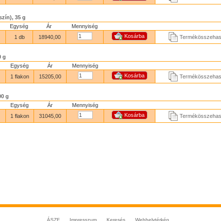
szín), 35 g
Egység
Ár
Mennyiség
1 db
18940,00
Termékösszehaso
0 g
Egység
Ár
Mennyiség
1 flakon
15205,00
Termékösszehaso
00 g
Egység
Ár
Mennyiség
1 flakon
31045,00
Termékösszehaso
ÁSZF
Impresszum
Keresés
Webhelytérkép