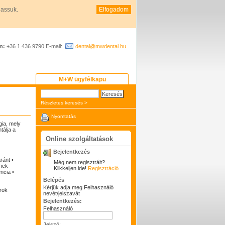
hassuk.
Elfogadom
n:
+36 1 436 9790 E-mail:
dental@mwdental.hu
M+W ügyfélkapu
Részletes keresés >
Nyomtatás
gia, mely
tálja a
Online szolgáltatások
Bejelentkezés
ránt •
Még nem regisztrált?
ínek
Klikkeljen ide!
Regisztráció
ncia •
Belépés
Kérjük adja meg Felhasználó
rok
nevét/jelszavát
Bejelentkezés:
Felhasználó
Jelszó: