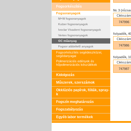
Fogsorkészítés
Nr. 3 (rózsa
Fogsoranyagok
Cikkszám
M+W fogsoranyagok
747996
Kulzer fogsoranyagok
Ivoclar Vivadent fogsoranyagok
folyadék, 4
Vertex fogsoranyagok
Cikkszám
GC műanyag
747986
Fogsor alábélelő anyagok
Fogsorkészítés segédeszközei,
segédanyagai
folyadék, 1
Polimerizációs edények és
Cikkszám
hőpolimerizációs készülékek
747987
Kidolgozás
Műszerek, szerszámok
Okklúziós papírok, fóliák, spray-
k
Fogszín meghatározás
Fogszabályozás
Egyéb labor termékek