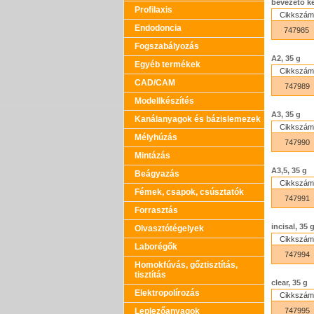
bevezető kés
Profilaxis
Cikkszám
Endodoncia
747985
Fogszabályozás
A2, 35 g
Egyéb termékek
Cikkszám
CAD/CAM
747989
Modellkészítés
A3, 35 g
Kanálanyagok és bázislemezek
Cikkszám
Mélyhúzás
747990
Mintázás
A3,5, 35 g
Beágyazás
Cikkszám
Fémek, csapok, csúsztatók
747991
Forrasztás
incisal, 35 
Olvasztótégelyek
Cikkszám
Laborégők
747994
Homokfúvás, gőztisztítás,
tisztítás
clear, 35 g
Elektropolírozás
Cikkszám
Leplezőanyagok
747995