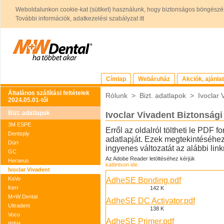
Weboldalunkon cookie-kat (sütiket) használunk, hogy biztonságos böngészés
További információk, adatkezelési szabályzat itt
Címlap
Webáruház
Akciók, ajánla
Általános szállítási feltételek
Rólunk
>
Bizt. adatlapok
>
Ivoclar 
2024.05.01-től
Bizt. adatlapok
Ivoclar Vivadent Biztonsági
3M ESPE
Erről az oldalról töltheti le PDF
Dentsply
adatlapját. Ezek megtekintéséh
Dürr
ingyenes változatát az alábbi linkre
GC
Az Adobe Reader letöltéséhez kérjük
Heraeus
kattintson ide.
Ivoclar Vivadent
KaVo
AdheSE Bonding.pdf
Kerr
142 K
M+W Dental
AdheSE DC Activator.pdf
Ultradent
138 K
Voco
AdheSE Primer.pdf
W&H