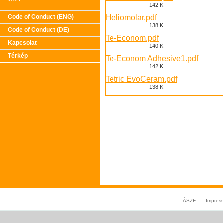
142 K
Code of Conduct (ENG)
Heliomolar.pdf
138 K
Code of Conduct (DE)
Te-Econom.pdf
Kapcsolat
140 K
Térkép
Te-Econom Adhesive1.pdf
142 K
Tetric EvoCeram.pdf
138 K
ÁSZF
Impres