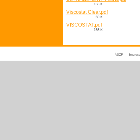
166 K
Viscostat Clear.pdf
60 K
VISCOSTAT.pdf
165 K
ÁSZF
Impres