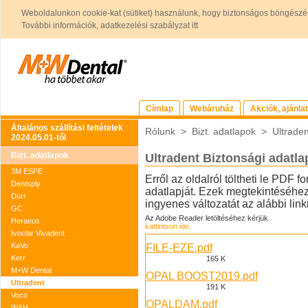
Weboldalunkon cookie-kat (sütiket) használunk, hogy biztonságos böngészés
További információk, adatkezelési szabályzat itt
Címlap
Webáruház
Akciók, ajánla
Általános szállítási feltételek
Rólunk
>
Bizt. adatlapok
>
Ultraden
2024.05.01-től
Bizt. adatlapok
Ultradent Biztonsági adatl
3M ESPE
Erről az oldalról töltheti le PDF
Dentsply
adatlapját. Ezek megtekintéséh
Dürr
ingyenes változatát az alábbi linkre
GC
Az Adobe Reader letöltéséhez kérjük
Heraeus
kattintson ide.
Ivoclar Vivadent
KaVo
FILE-EZE.pdf
Kerr
165 K
M+W Dental
OPAL BOOST2019.pdf
Ultradent
191 K
Voco
OPALDAM.pdf
W&H