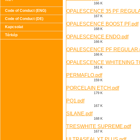
166 K
Code of Conduct (ENG)
OPALESCENCE 35 PF REGULA
167 K
Code of Conduct (DE)
OPALESCENCE BOOST PF.pdf
Kapcsolat
168 K
Térkép
OPALESCENCE ENDO.pdf
166 K
OPALESCENCE PF REGULAR.
166 K
OPALESCENCE WHITENING T
161 K
PERMAFLO.pdf
159 K
PORCELAIN ETCH.pdf
179 K
PQ1.pdf
167 K
SILANE.pdf
168 K
TRESWHITE SUPREME.pdf
167 K
ULTRASEAL XT PLUS.pdf