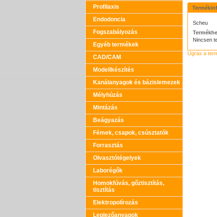
Profilaxis
Termékin
Endodoncia
Scheu
Fogszabályozás
Termékhe
Nincsen t
Egyéb termékek
Ugrás a ter
CAD/CAM
Modellkészítés
Kanálanyagok és bázislemezek
Mélyhúzás
Mintázás
Beágyazás
Fémek, csapok, csúsztatók
Forrasztás
Olvasztótégelyek
Laborégők
Homokfúvás, gőztisztítás,
tisztítás
Elektropolírozás
Leplezőanyagok