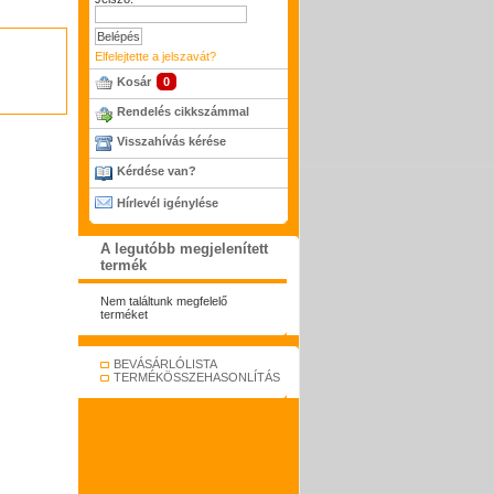
Elfelejtette a jelszavát?
Kosár
0
Rendelés cikkszámmal
Visszahívás kérése
Kérdése van?
Hírlevél igénylése
A legutóbb megjelenített
termék
Nem találtunk megfelelő
terméket
BEVÁSÁRLÓLISTA
TERMÉKÖSSZEHASONLÍTÁS