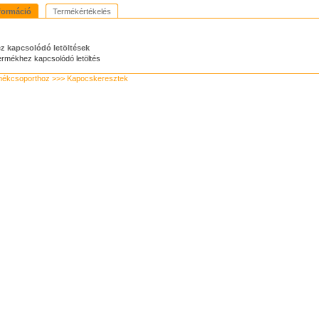
formáció
Termékértékelés
z kapcsolódó letöltések
ermékhez kapcsolódó letöltés
mékcsoporthoz >>> Kapocskeresztek