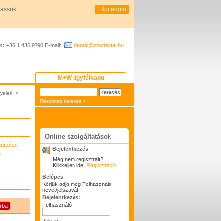
hassuk.
Elfogadom
n:
+36 1 436 9790 E-mail:
dental@mwdental.hu
M+W ügyfélkapu
yelek
>
Részletes keresés >
Online szolgáltatások
enőrzése
Bejelentkezés
t
Még nem regisztrált?
Klikkeljen ide!
Regisztráció
Belépés
Kérjük adja meg Felhasználó
nevét/jelszavát
Bejelentkezés:
Felhasználó
Jelszó: