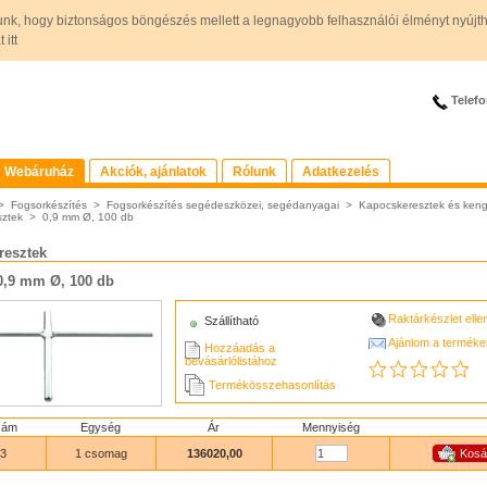
unk, hogy biztonságos böngészés mellett a legnagyobb felhasználói élményt nyújt
itt
Telefo
Webáruház
Akciók, ajánlatok
Rólunk
Adatkezelés
>
Fogsorkészítés
>
Fogsorkészítés segédeszközei, segédanyagai
>
Kapocskeresztek és keng
ztek
>
0,9 mm Ø, 100 db
resztek
0,9 mm Ø, 100 db
Raktárkészlet ell
Szállítható
Ajánlom a terméke
Hozzáadás a
bevásárlólistához
Termékösszehasonlítás
zám
Egység
Ár
Mennyiség
3
1 csomag
136020,00