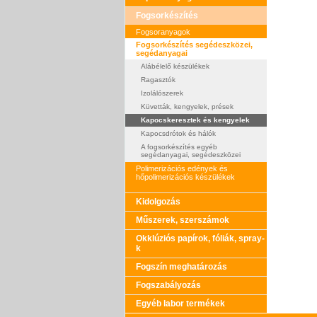
Fogsorkészítés
Fogsoranyagok
Fogsorkészítés segédeszközei,
segédanyagai
Alábélelő készülékek
Ragasztók
Izolálószerek
Küvetták, kengyelek, prések
Kapocskeresztek és kengyelek
Kapocsdrótok és hálók
A fogsorkészítés egyéb
segédanyagai, segédeszközei
Polimerizációs edények és
hőpolimerizációs készülékek
Kidolgozás
Műszerek, szerszámok
Okklúziós papírok, fóliák, spray-
k
Fogszín meghatározás
Fogszabályozás
Egyéb labor termékek