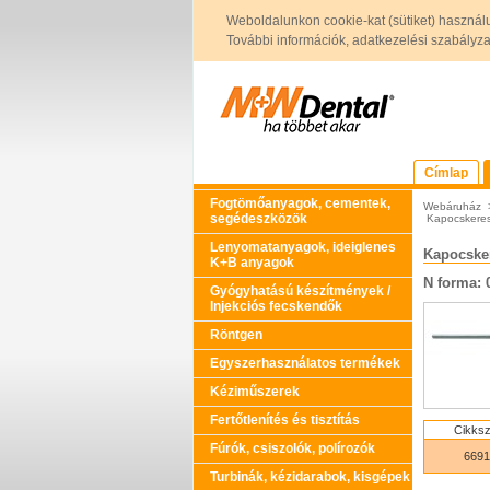
Weboldalunkon cookie-kat (sütiket) használ
További információk, adatkezelési szabályzat 
Címlap
Fogtömőanyagok, cementek,
Webáruház
segédeszközök
Kapocskeres
Lenyomatanyagok, ideiglenes
Kapocske
K+B anyagok
N forma: 
Gyógyhatású készítmények /
Injekciós fecskendők
Röntgen
Egyszerhasználatos termékek
Kéziműszerek
Fertőtlenítés és tisztítás
Cikks
Fúrók, csiszolók, polírozók
6691
Turbinák, kézidarabok, kisgépek