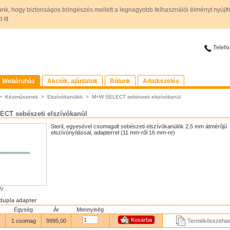
unk, hogy biztonságos böngészés mellett a legnagyobb felhasználói élményt nyújt
itt
Telefo
Webáruház
Akciók, ajánlatok
Rólunk
Adatkezelés
>
Kéziműszerek
>
Elszívókanülök
>
M+W SELECT sebészeti elszívókanül
CT sebészeti elszívókanül
Steril, egyesével csomagolt sebészeti elszívókanülök 2,5 mm átmérőjű
elszívónyílással, adapterrel (11 mm-ről 16 mm-re)
+W
 dupla adapter
Egység
Ár
Mennyiség
1 csomag
9995,00
Termékösszehas