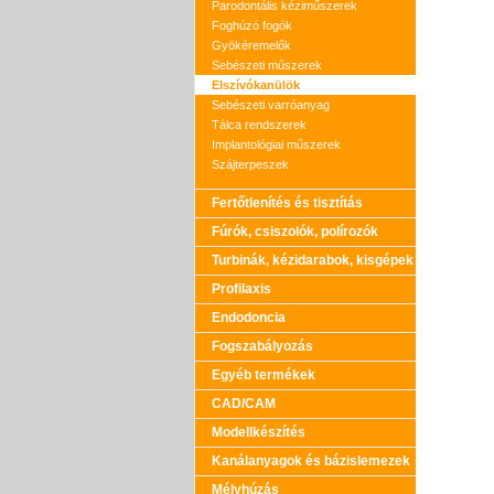
Parodontális kéziműszerek
Foghúzó fogók
Gyökéremelők
Sebészeti műszerek
Elszívókanülök
Sebészeti varróanyag
Tálca rendszerek
Implantológiai műszerek
Szájterpeszek
Fertőtlenítés és tisztítás
Fúrók, csiszolók, polírozók
Turbinák, kézidarabok, kisgépek
Profilaxis
Endodoncia
Fogszabályozás
Egyéb termékek
CAD/CAM
Modellkészítés
Kanálanyagok és bázislemezek
Mélyhúzás