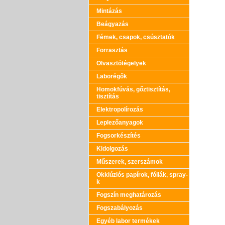
Mintázás
Beágyazás
Fémek, csapok, csúsztatók
Forrasztás
Olvasztótégelyek
Laborégők
Homokfúvás, gőztisztítás,
tisztítás
Elektropolírozás
Leplezőanyagok
Fogsorkészítés
Kidolgozás
Műszerek, szerszámok
Okklúziós papírok, fóliák, spray-
k
Fogszín meghatározás
Fogszabályozás
Egyéb labor termékek