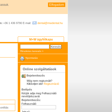
hassuk.
Elfogadom
n:
+36 1 436 9790 E-mail:
dental@mwdental.hu
M+W ügyfélkapu
Részletes keresés >
Nyomtatás
Online szolgáltatások
Bejelentkezés
Még nem regisztrált?
Klikkeljen ide!
Regisztráció
Belépés
Kérjük adja meg Felhasználó
nevét/jelszavát
Bejelentkezés:
Felhasználó
onlítás
Jelszó: