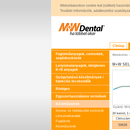
Weboldalunkon cookie-kat (sütiket) használ
További információk, adatkezelési szabályzat 
Címlap
Fogtömőanyagok, cementek,
Webáruház
segédeszközök
M+W SELE
Lenyomatanyagok, ideiglenes
K+B anyagok
Gyógyhatású készítmények /
Injekciós fecskendők
Röntgen
Egyszerhasználatos termékek
Kéziműszerek
Gyártó: M
Korona- és hídeltávolító eszközök
20 kanül, 1
Lenyomatkanalak
Cikkszám
Fogtükrök
59528
Kéziműszerek