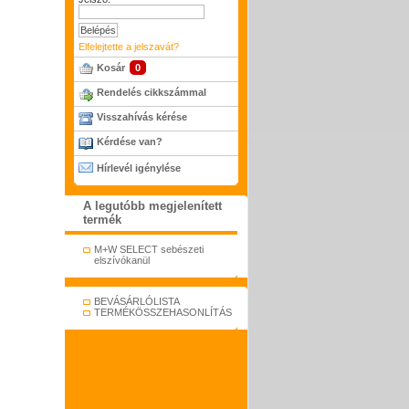
Elfelejtette a jelszavát?
Kosár
0
Rendelés cikkszámmal
Visszahívás kérése
Kérdése van?
Hírlevél igénylése
A legutóbb megjelenített
termék
M+W SELECT sebészeti
elszívókanül
BEVÁSÁRLÓLISTA
TERMÉKÖSSZEHASONLÍTÁS