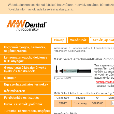
Weboldalunkon cookie-kat (sütiket) használunk, hogy biztonságos böngészés
További információk, adatkezelési szabályzat itt
Címlap
Webáruház
Akciók, ajánla
Fogtömőanyagok, cementek,
Webáruház
>
Fogsorkészítés
>
Fogsorkészítés 
segédeszközök
Attachment-Kleber Zirconia
Lenyomatanyagok, ideiglenes
M+W Select Attachment-Kleber Zircon
K+B anyagok
Transzparens, 
Gyógyhatású készítmények /
nemesfém, továb
Injekciós fecskendők
csőrök az anyag
fénypolimerizác
Röntgen
biztos kötést biz
Gyártó: M+W
adatlap letöltés
Egyszerhasználatos termékek
Kéziműszerek
M+W Select Attachment-Kleber Zirconia 8 g, 
Fertőtlenítés és tisztítás
Cikkszám
Egység
Ár
Men
74917
1 csomag
30995,00
Fúrók, csiszolók, polírozók
Turbinák, kézidarabok, kisgépek
keverőcsőr, 10 db