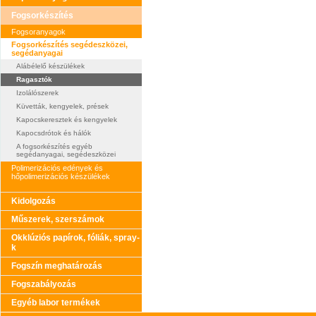
Fogsorkészítés
Fogsoranyagok
Fogsorkészítés segédeszközei,
segédanyagai
Alábélelő készülékek
Ragasztók
Izolálószerek
Küvetták, kengyelek, prések
Kapocskeresztek és kengyelek
Kapocsdrótok és hálók
A fogsorkészítés egyéb
segédanyagai, segédeszközei
Polimerizációs edények és
hőpolimerizációs készülékek
Kidolgozás
Műszerek, szerszámok
Okklúziós papírok, fóliák, spray-
k
Fogszín meghatározás
Fogszabályozás
Egyéb labor termékek