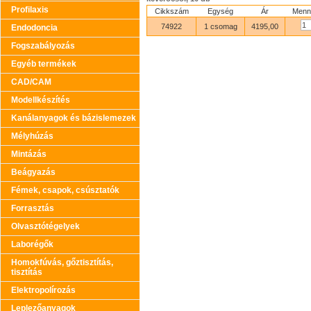
Profilaxis
Cikkszám
Egység
Ár
Menn
74922
1 csomag
4195,00
Endodoncia
Fogszabályozás
Egyéb termékek
CAD/CAM
Modellkészítés
Kanálanyagok és bázislemezek
Mélyhúzás
Mintázás
Beágyazás
Fémek, csapok, csúsztatók
Forrasztás
Olvasztótégelyek
Laborégők
Homokfúvás, gőztisztítás,
tisztítás
Elektropolírozás
Leplezőanyagok