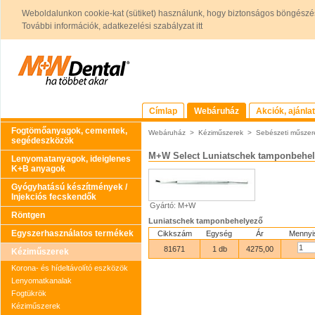
Weboldalunkon cookie-kat (sütiket) használunk, hogy biztonságos böngészés
További információk, adatkezelési szabályzat itt
Címlap
Webáruház
Akciók, ajánla
Fogtömőanyagok, cementek,
Webáruház
>
Kéziműszerek
>
Sebészeti műszer
segédeszközök
M+W Select Luniatschek tamponbehe
Lenyomatanyagok, ideiglenes
K+B anyagok
Gyógyhatású készítmények /
Injekciós fecskendők
Gyártó: M+W
Röntgen
Luniatschek tamponbehelyező
Egyszerhasználatos termékek
Cikkszám
Egység
Ár
Mennyi
81671
1 db
4275,00
Kéziműszerek
Korona- és hídeltávolító eszközök
Lenyomatkanalak
Fogtükrök
Kéziműszerek