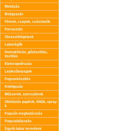
Mintázás
Beágyazás
Fémek, csapok, csúsztatók
Forrasztás
Olvasztótégelyek
Laborégők
Homokfúvás, gőztisztítás,
tisztítás
Elektropolírozás
Leplezőanyagok
Fogsorkészítés
Kidolgozás
Műszerek, szerszámok
Okklúziós papírok, fóliák, spray-
k
Fogszín meghatározás
Fogszabályozás
Egyéb labor termékek