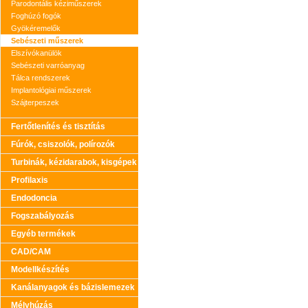
Parodontális kéziműszerek
Foghúzó fogók
Gyökéremelők
Sebészeti műszerek
Elszívókanülök
Sebészeti varróanyag
Tálca rendszerek
Implantológiai műszerek
Szájterpeszek
Fertőtlenítés és tisztítás
Fúrók, csiszolók, polírozók
Turbinák, kézidarabok, kisgépek
Profilaxis
Endodoncia
Fogszabályozás
Egyéb termékek
CAD/CAM
Modellkészítés
Kanálanyagok és bázislemezek
Mélyhúzás