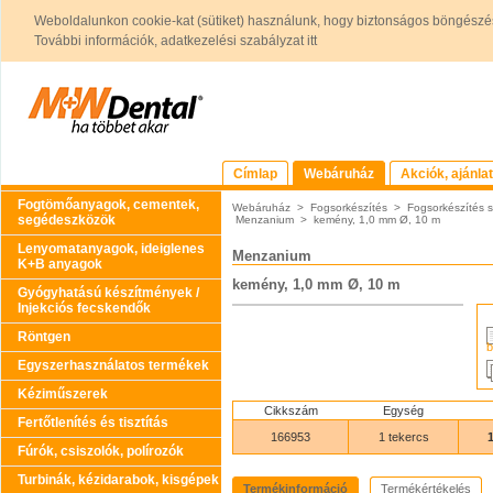
Weboldalunkon cookie-kat (sütiket) használunk, hogy biztonságos böngészés
További információk, adatkezelési szabályzat itt
Címlap
Webáruház
Akciók, ajánla
Fogtömőanyagok, cementek,
Webáruház
>
Fogsorkészítés
>
Fogsorkészítés 
segédeszközök
Menzanium
>
kemény, 1,0 mm Ø, 10 m
Lenyomatanyagok, ideiglenes
Menzanium
K+B anyagok
kemény, 1,0 mm Ø, 10 m
Gyógyhatású készítmények /
Injekciós fecskendők
Röntgen
b
Egyszerhasználatos termékek
Kéziműszerek
Cikkszám
Egység
Fertőtlenítés és tisztítás
166953
1 tekercs
Fúrók, csiszolók, polírozók
Turbinák, kézidarabok, kisgépek
Termékinformáció
Termékértékelés