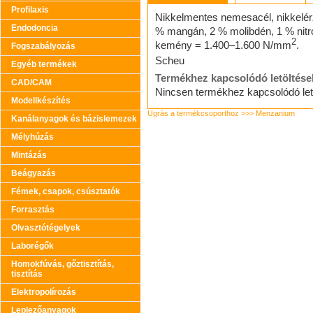
Profilaxis
Nikkelmentes nemesacél, nikkelér
Endodoncia
% mangán, 2 % molibdén, 1 % ni
2
kemény = 1.400–1.600 N/mm
.
Fogszabályozás
Scheu
Egyéb termékek
Termékhez kapcsolódó letöltése
CAD/CAM
Nincsen termékhez kapcsolódó let
Modellkészítés
Ugrás a termékcsoporthoz >>> Menzanium
Kanálanyagok és bázislemezek
Mélyhúzás
Mintázás
Beágyazás
Fémek, csapok, csúsztatók
Forrasztás
Olvasztótégelyek
Laborégők
Homokfúvás, gőztisztítás,
tisztítás
Elektropolírozás
Leplezőanyagok