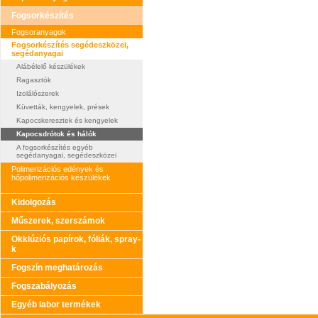
Fogsorkészítés
Fogsoranyagok
Fogsorkészítés segédeszközei,
segédanyagai
Alábélelő készülékek
Ragasztók
Izolálószerek
Küvetták, kengyelek, prések
Kapocskeresztek és kengyelek
Kapocsdrótok és hálók
A fogsorkészítés egyéb
segédanyagai, segédeszközei
Polimerizációs edények és
hőpolimerizációs készülékek
Kidolgozás
Műszerek, szerszámok
Okklúziós papírok, fóliák, spray-
k
Fogszín meghatározás
Fogszabályozás
Egyéb labor termékek