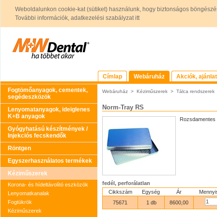
Weboldalunkon cookie-kat (sütiket) használunk, hogy biztonságos böngészés
További információk, adatkezelési szabályzat itt
Címlap
Webáruház
Akciók, ajánla
Fogtömőanyagok, cementek,
Webáruház
>
Kéziműszerek
>
Tálca rendszerek
segédeszközök
Norm-Tray RS
Lenyomatanyagok, ideiglenes
K+B anyagok
Rozsdamentes a
Gyógyhatású készítmények /
Injekciós fecskendők
Röntgen
Egyszerhasználatos termékek
Kéziműszerek
fedél, perforálatlan
Korona- és hídeltávolító eszközök
Cikkszám
Egység
Ár
Mennyi
Lenyomatkanalak
Fogtükrök
75671
1 db
8600,00
Kéziműszerek