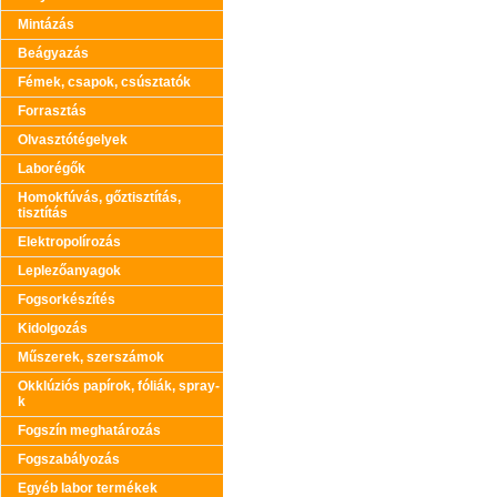
Mintázás
Beágyazás
Fémek, csapok, csúsztatók
Forrasztás
Olvasztótégelyek
Laborégők
Homokfúvás, gőztisztítás,
tisztítás
Elektropolírozás
Leplezőanyagok
Fogsorkészítés
Kidolgozás
Műszerek, szerszámok
Okklúziós papírok, fóliák, spray-
k
Fogszín meghatározás
Fogszabályozás
Egyéb labor termékek