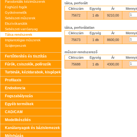
Parodontális kéziműszerek
tálca, perforált
Foghúzó fogók
Cikkszám
Egység
Ár
Mennyi
Gyökéremelők
75672
1 db
9210,00
Sebészeti műszerek
Elszívókanülök
tálca, perforálatlan
Sebészeti varróanyag
Cikkszám
Egység
Ár
Mennyi
Tálca rendszerek
75673
1 db
8600,00
Implantológiai műszerek
Szájterpeszek
műszer-rendszerező
Fertőtlenítés és tisztítás
Cikkszám
Egység
Ár
Mennyi
Fúrók, csiszolók, polírozók
75688
1 db
4300,00
Turbinák, kézidarabok, kisgépek
Profilaxis
Endodoncia
Fogszabályozás
Egyéb termékek
CAD/CAM
Modellkészítés
Kanálanyagok és bázislemezek
Mélyhúzás