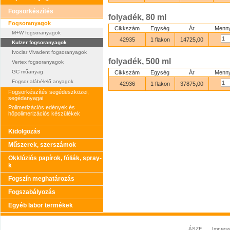
Fogsorkészítés
folyadék, 80 ml
Fogsoranyagok
Cikkszám
Egység
Ár
Menny
M+W fogsoranyagok
42935
1 flakon
14725,00
Kulzer fogsoranyagok
Ivoclar Vivadent fogsoranyagok
folyadék, 500 ml
Vertex fogsoranyagok
GC műanyag
Cikkszám
Egység
Ár
Menny
Fogsor alábélelő anyagok
42936
1 flakon
37875,00
Fogsorkészítés segédeszközei,
segédanyagai
Polimerizációs edények és
hőpolimerizációs készülékek
Kidolgozás
Műszerek, szerszámok
Okklúziós papírok, fóliák, spray-
k
Fogszín meghatározás
Fogszabályozás
Egyéb labor termékek
ÁSZF
Impres