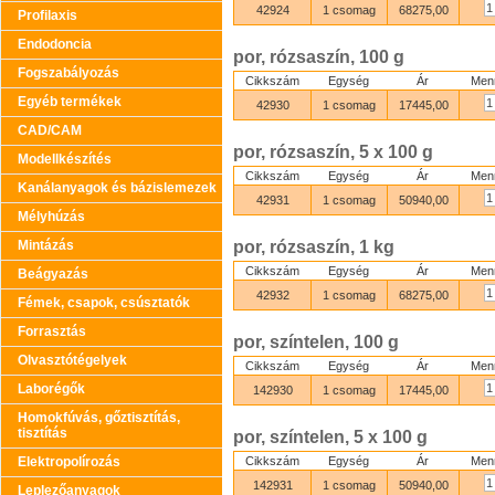
42924
1 csomag
68275,00
Profilaxis
Endodoncia
por, rózsaszín, 100 g
Fogszabályozás
Cikkszám
Egység
Ár
Men
Egyéb termékek
42930
1 csomag
17445,00
CAD/CAM
por, rózsaszín, 5 x 100 g
Modellkészítés
Cikkszám
Egység
Ár
Men
Kanálanyagok és bázislemezek
42931
1 csomag
50940,00
Mélyhúzás
Mintázás
por, rózsaszín, 1 kg
Cikkszám
Egység
Ár
Men
Beágyazás
42932
1 csomag
68275,00
Fémek, csapok, csúsztatók
Forrasztás
por, színtelen, 100 g
Olvasztótégelyek
Cikkszám
Egység
Ár
Men
Laborégők
142930
1 csomag
17445,00
Homokfúvás, gőztisztítás,
tisztítás
por, színtelen, 5 x 100 g
Elektropolírozás
Cikkszám
Egység
Ár
Men
142931
1 csomag
50940,00
Leplezőanyagok