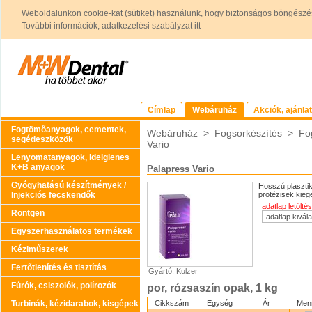
Weboldalunkon cookie-kat (sütiket) használunk, hogy biztonságos böngészés
További információk, adatkezelési szabályzat itt
Címlap
Webáruház
Akciók, ajánla
Fogtömőanyagok, cementek,
Webáruház
>
Fogsorkészítés
>
Fo
segédeszközök
Vario
Lenyomatanyagok, ideiglenes
K+B anyagok
Palapress Vario
Gyógyhatású készítmények /
Hosszú plasztik
Injekciós fecskendők
protézisek kieg
adatlap letöltés
Röntgen
Egyszerhasználatos termékek
Kéziműszerek
Fertőtlenítés és tisztítás
Gyártó: Kulzer
Fúrók, csiszolók, polírozók
por, rózsaszín opak, 1 kg
Turbinák, kézidarabok, kisgépek
Cikkszám
Egység
Ár
Men