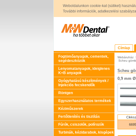
Weboldalunkon cookie-kat (sütiket) használ
További információk, adatkezelési szabályzat 
Címlap
Fogtömőanyagok, cementek,
Webáruház
segédeszközök
Scheu gömb
Lenyomatanyagok, ideiglenes
Scheu g
K+B anyagok
0,9 mm Ø
Gyógyhatású készítmények /
Injekciós fecskendők
Röntgen
Egyszerhasználatos termékek
Kéziműszerek
Fertőtlenítés és tisztítás
Cikks
Fúrók, csiszolók, polírozók
669
Turbinák, kézidarabok, kisgépek