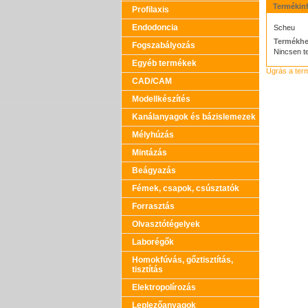
Termékin
Profilaxis
Endodoncia
Scheu
Termékhe
Fogszabályozás
Nincsen t
Egyéb termékek
Ugrás a te
CAD/CAM
Modellkészítés
Kanálanyagok és bázislemezek
Mélyhúzás
Mintázás
Beágyazás
Fémek, csapok, csúsztatók
Forrasztás
Olvasztótégelyek
Laborégők
Homokfúvás, gőztisztítás,
tisztítás
Elektropolírozás
Leplezőanyagok