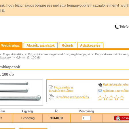
unk, hogy biztonságos böngészés mellett a legnagyobb felhasználói élményt nyújt
itt
Telefo
Webáruház
Akciók, ajánlatok
Rólunk
Adatkezelés
>
Fogsorkészítés
>
Fogsorkészítés segédeszközei, segédanyagai
>
Kapocskeresztek és keng
kapcsok
>
0,9 mm Ø, 100 db
ömbkapcsok
, 100 db
Raktárkészlet ell
Hozzáadás a
bevásárlólistához
Ajánlom a terméke
Termékösszehasonlítás
zám
Egység
Ár
Mennyiség
53
1 csomag
30140,00