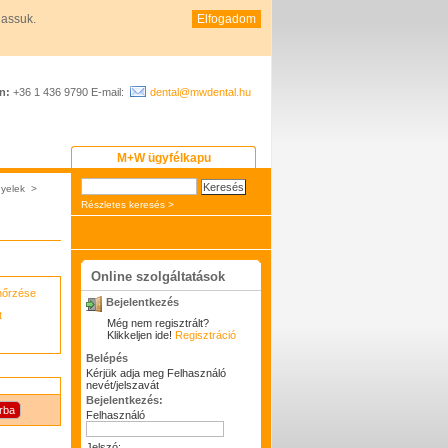
hassuk.
Elfogadom
n:
+36 1 436 9790 E-mail:
dental@mwdental.hu
M+W ügyfélkapu
yelek
>
Részletes keresés >
Online szolgáltatások
enőrzése
Bejelentkezés
t
Még nem regisztrált?
Klikkeljen ide!
Regisztráció
Belépés
Kérjük adja meg Felhasználó
nevét/jelszavát
Bejelentkezés:
Felhasználó
Jelszó: