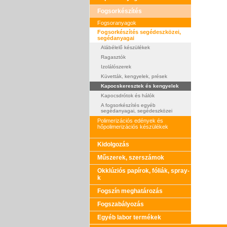
Fogsorkészítés
Fogsoranyagok
Fogsorkészítés segédeszközei,
segédanyagai
Alábélelő készülékek
Ragasztók
Izolálószerek
Küvetták, kengyelek, prések
Kapocskeresztek és kengyelek
Kapocsdrótok és hálók
A fogsorkészítés egyéb
segédanyagai, segédeszközei
Polimerizációs edények és
hőpolimerizációs készülékek
Kidolgozás
Műszerek, szerszámok
Okklúziós papírok, fóliák, spray-
k
Fogszín meghatározás
Fogszabályozás
Egyéb labor termékek