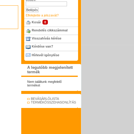
Elfelejtette a jelszavát?
Kosár
0
Rendelés cikkszámmal
Visszahívás kérése
Kérdése van?
Hírlevél igénylése
A legutóbb megjelenített
termék
Nem találtunk megfelelő
terméket
BEVÁSÁRLÓLISTA
TERMÉKÖSSZEHASONLÍTÁS