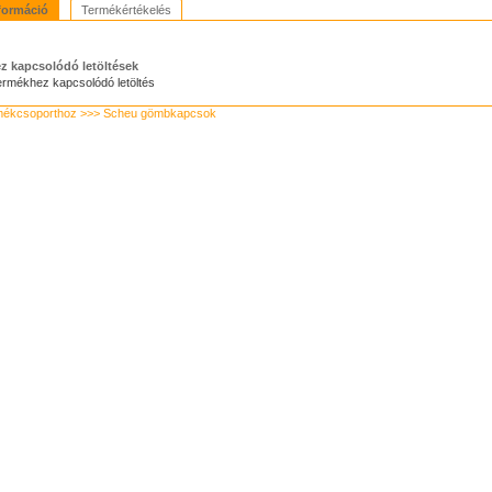
formáció
Termékértékelés
z kapcsolódó letöltések
ermékhez kapcsolódó letöltés
rmékcsoporthoz >>> Scheu gömbkapcsok