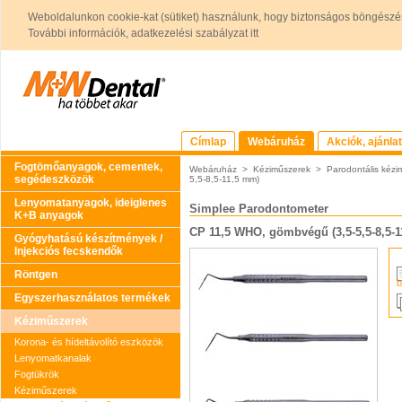
Weboldalunkon cookie-kat (sütiket) használunk, hogy biztonságos böngészés
További információk, adatkezelési szabályzat itt
Címlap
Webáruház
Akciók, ajánla
Fogtömőanyagok, cementek,
Webáruház
>
Kéziműszerek
>
Parodontális kézi
segédeszközök
5,5-8,5-11,5 mm)
Lenyomatanyagok, ideiglenes
Simplee Parodontometer
K+B anyagok
CP 11,5 WHO, gömbvégű (3,5-5,5-8,5-
Gyógyhatású készítmények /
Injekciós fecskendők
Röntgen
b
Egyszerhasználatos termékek
Kéziműszerek
Korona- és hídeltávolító eszközök
Lenyomatkanalak
Fogtükrök
Kéziműszerek