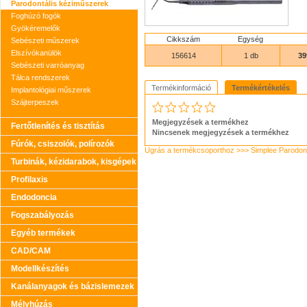
Parodontális kéziműszerek
Foghúzó fogók
Gyökéremelők
Cikkszám
Egység
Sebészeti műszerek
Elszívókanülök
156614
1 db
39
Sebészeti varróanyag
Tálca rendszerek
Termékinformáció
Termékértékelés
Implantológiai műszerek
Szájterpeszek
Megjegyzések a termékhez
Fertőtlenítés és tisztítás
Nincsenek megjegyzések a termékhez
Fúrók, csiszolók, polírozók
Ugrás a termékcsoporthoz >>> Simplee Parodon
Turbinák, kézidarabok, kisgépek
Profilaxis
Endodoncia
Fogszabályozás
Egyéb termékek
CAD/CAM
Modellkészítés
Kanálanyagok és bázislemezek
Mélyhúzás