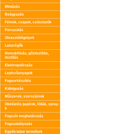
Mintázás
Beágyazás
Fémek, csapok, csúsztatók
Forrasztás
Olvasztótégelyek
Laborégők
Homokfúvás, gőztisztítás,
tisztítás
Elektropolírozás
Leplezőanyagok
Fogsorkészítés
Kidolgozás
Műszerek, szerszámok
Okklúziós papírok, fóliák, spray-
k
Fogszín meghatározás
Fogszabályozás
Egyéb labor termékek