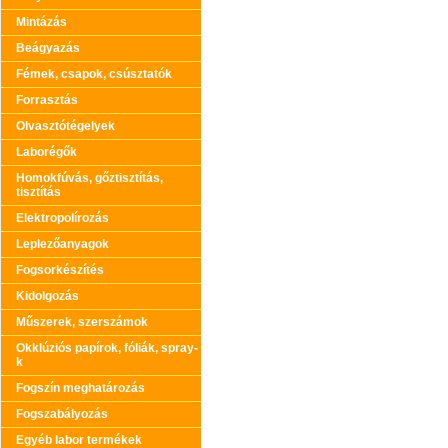
Mintázás
Beágyazás
Fémek, csapok, csúsztatók
Forrasztás
Olvasztótégelyek
Laborégők
Homokfúvás, gőztisztítás,
tisztítás
Elektropolírozás
Leplezőanyagok
Fogsorkészítés
Kidolgozás
Műszerek, szerszámok
Okklúziós papírok, fóliák, spray-
k
Fogszín meghatározás
Fogszabályozás
Egyéb labor termékek