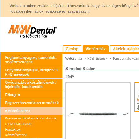
Weboldalunkon cookie-kat (sütiket) használunk, hogy biztonságos böngészés
További információk, adatkezelési szabályzat itt
Címlap
Webáruház
Akciók, ajánla
Fogtömőanyagok, cementek,
Webáruház
>
Kéziműszerek
>
Parodontális kézi
segédeszközök
Simplee Scaler
Lenyomatanyagok, ideiglenes
K+B anyagok
204S
Gyógyhatású készítmények /
Injekciós fecskendők
Röntgen
b
Egyszerhasználatos termékek
Kéziműszerek
Korona- és hídeltávolító eszközök
Lenyomatkanalak
Fogtükrök
Kéziműszerek