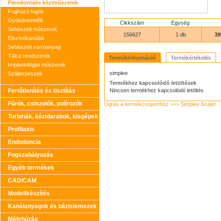
Parodontális kéziműszerek
Foghúzó fogók
Gyökéremelők
Cikkszám
Egység
Sebészeti műszerek
156627
1 db
39
Elszívókanülök
Sebészeti varróanyag
Tálca rendszerek
Termékinformáció
Termékértékelés
Implantológiai műszerek
simplee
Szájterpeszek
Termékhez kapcsolódó letöltések
Fertőtlenítés és tisztítás
Nincsen termékhez kapcsolódó letöltés
Fúrók, csiszolók, polírozók
Ugrás a termékcsoporthoz >>> Simplee Scaler
Turbinák, kézidarabok, kisgépek
Profilaxis
Endodoncia
Fogszabályozás
Egyéb termékek
CAD/CAM
Modellkészítés
Kanálanyagok és bázislemezek
Mélyhúzás