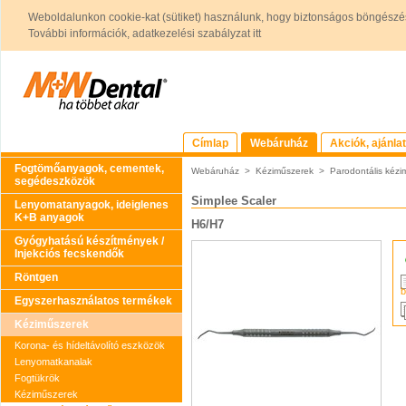
Weboldalunkon cookie-kat (sütiket) használunk, hogy biztonságos böngészés
További információk, adatkezelési szabályzat itt
Címlap
Webáruház
Akciók, ajánla
Fogtömőanyagok, cementek,
Webáruház
>
Kéziműszerek
>
Parodontális kézi
segédeszközök
Simplee Scaler
Lenyomatanyagok, ideiglenes
K+B anyagok
H6/H7
Gyógyhatású készítmények /
Injekciós fecskendők
Röntgen
b
Egyszerhasználatos termékek
Kéziműszerek
Korona- és hídeltávolító eszközök
Lenyomatkanalak
Fogtükrök
Kéziműszerek