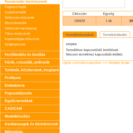
Parodontális kéziműszerek
Foghúzó fogók
Gyökéremelők
Cikkszám
Egység
Sebészeti műszerek
156629
1 db
39
Elszívókanülök
Sebészeti varróanyag
Tálca rendszerek
Termékinformáció
Termékértékelés
Implantológiai műszerek
simplee
Szájterpeszek
Termékhez kapcsolódó letöltések
Fertőtlenítés és tisztítás
Nincsen termékhez kapcsolódó letöltés
Fúrók, csiszolók, polírozók
Ugrás a termékcsoporthoz >>> Simplee Scaler
Turbinák, kézidarabok, kisgépek
Profilaxis
Endodoncia
Fogszabályozás
Egyéb termékek
CAD/CAM
Modellkészítés
Kanálanyagok és bázislemezek
Mélyhúzás