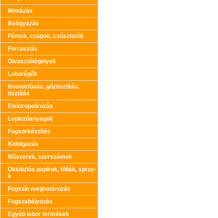
Mintázás
Beágyazás
Fémek, csapok, csúsztatók
Forrasztás
Olvasztótégelyek
Laborégők
Homokfúvás, gőztisztítás,
tisztítás
Elektropolírozás
Leplezőanyagok
Fogsorkészítés
Kidolgozás
Műszerek, szerszámok
Okklúziós papírok, fóliák, spray-
k
Fogszín meghatározás
Fogszabályozás
Egyéb labor termékek