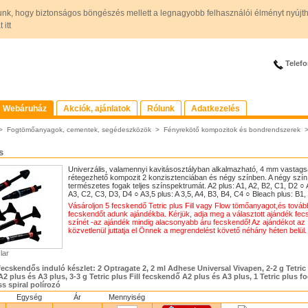
unk, hogy biztonságos böngészés mellett a legnagyobb felhasználói élményt nyújt
itt
Telefo
Webáruház
Akciók, ajánlatok
Rólunk
Adatkezelés
>
Fogtömőanyagok, cementek, segédeszközök
>
Fényrekötő kompozitok és bondrendszerek
s
Univerzális, valamennyi kavitásosztályban alkalmazható, 4 mm vastags
rétegezhető kompozit 2 konzisztenciában és négy színben. A négy szín 
természetes fogak teljes színspektrumát. A2 plus: A1, A2, B2, C1, D2 ○ 
A3, C2, C3, D3, D4 ○ A3,5 plus: A 3,5, A4, B3, B4, C4 ○ Bleach plus: B1,
Vásároljon 5 fecskendő Tetric plus Fill vagy Flow tömőanyagot,és továb
fecskendőt adunk ajándékba. Kérjük, adja meg a választott ajándék fe
színét -az ajándék mindig alacsonyabb áru fecskendő! Az ajándékot az 
közvetlenül juttatja el Önnek a megrendelést követő néhány héten belül.
lar
 fecskendős induló készlet: 2 Optragate 2, 2 ml Adhese Universal Vivapen, 2-2 g Tetric
2 plus és A3 plus, 3-3 g Tetric plus Fill fecskendő A2 plus és A3 plus, 1 Tetric plus f
s spiral polírozó
Egység
Ár
Mennyiség