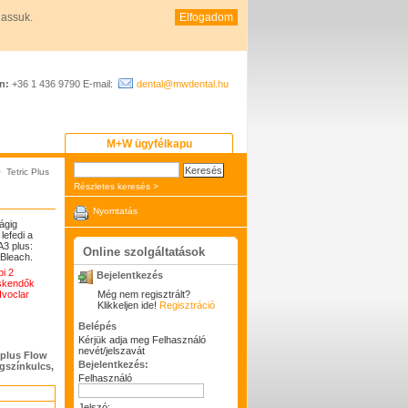
hassuk.
Elfogadom
n:
+36 1 436 9790 E-mail:
dental@mwdental.hu
M+W ügyfélkapu
>
Tetric Plus
Részletes keresés >
Nyomtatás
ágig
lefedi a
A3 plus:
Online szolgáltatások
 Bleach.
bi 2
Bejelentkezés
cskendők
Ivoclar
Még nem regisztrált?
Klikkeljen ide!
Regisztráció
Belépés
Kérjük adja meg Felhasználó
nevét/jelszavát
 plus Flow
Bejelentkezés:
ogszínkulcs,
Felhasználó
Jelszó: