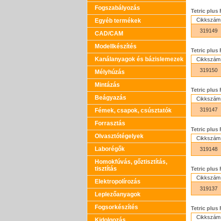
Fogszabályozás
Tetric plus 
Cikkszám
Egyéb termékek
319149
CAD/CAM
Modellkészítés
Tetric plus 
Kanálanyagok és bázislemezek
Cikkszám
319150
Mélyhúzás
Mintázás
Tetric plus 
Beágyazás
Cikkszám
319147
Fémek, csapok, csúsztatók
Forrasztás
Tetric plus 
Olvasztótégelyek
Cikkszám
Laborégők
319148
Homokfúvás, gőztisztítás,
tisztítás
Tetric plus
Cikkszám
Elektropolírozás
319137
Leplezőanyagok
Fogsorkészítés
Tetric plus
Cikkszám
Kidolgozás