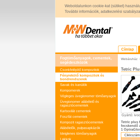
Weboldalunkon cookie-kat (sütiket) használ
További információk, adatkezelési szabályzat 
Címlap
Fogtömőanyagok, cementek,
Webáruház
segédeszközök
Tetric Plu
Csonkfelépítő kompozitok
Fényrekötő kompozitok és
bondrendszerek
Savak és kanülök
Kompomerek
Végleges üvegionomer tömőanyagok
Üvegionomer alábélelő és
ragasztócementek
Karboxilát cementek
Gyártó: ivoc
Foszfát cementek
Tetric plus
Kompozit ragasztócementek
fecskendő A
Alábélelők, pulpasapkázók
1 OptraGlos
Ideiglenes tömőanyagok
Cikkszám
Lakkok