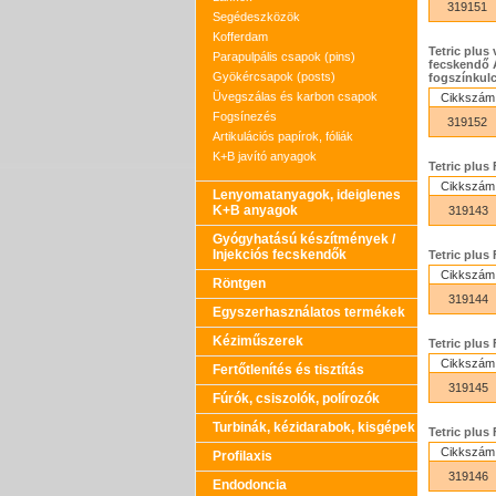
319151
Segédeszközök
Kofferdam
Tetric plus
Parapulpális csapok (pins)
fecskendő A2
Gyökércsapok (posts)
fogszínkulc
Üvegszálas és karbon csapok
Cikkszám
Fogsínezés
319152
Artikulációs papírok, fóliák
K+B javító anyagok
Tetric plus 
Cikkszám
Lenyomatanyagok, ideiglenes
K+B anyagok
319143
Gyógyhatású készítmények /
Injekciós fecskendők
Tetric plus 
Cikkszám
Röntgen
319144
Egyszerhasználatos termékek
Kéziműszerek
Tetric plus 
Cikkszám
Fertőtlenítés és tisztítás
319145
Fúrók, csiszolók, polírozók
Turbinák, kézidarabok, kisgépek
Tetric plus
Cikkszám
Profilaxis
319146
Endodoncia