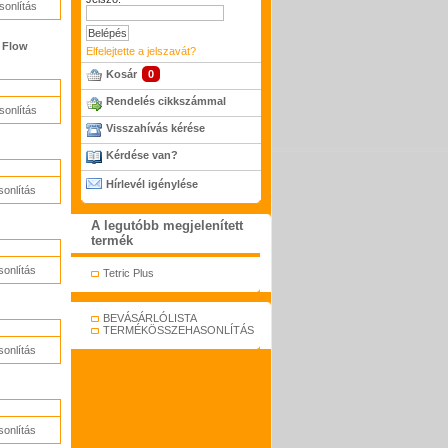
onlítás
s Flow
Elfelejtette a jelszavát?
Kosár
0
Rendelés cikkszámmal
onlítás
Visszahívás kérése
Kérdése van?
Hírlevél igénylése
onlítás
A legutóbb megjelenített
termék
onlítás
Tetric Plus
BEVÁSÁRLÓLISTA
TERMÉKÖSSZEHASONLÍTÁS
onlítás
onlítás