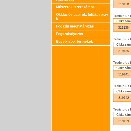
319138
Műszerek, szerszámok
Okklúziós papírok, fóliák, spray-
Tetric plus
k
Cikkszám
Fogszín meghatározás
319136
Fogszabályozás
Tetric plus
Egyéb labor termékek
Cikkszám
319135
Tetric plus 
Cikkszám
319141
Tetric plus 
Cikkszám
319142
Tetric plus 
Cikkszám
319139