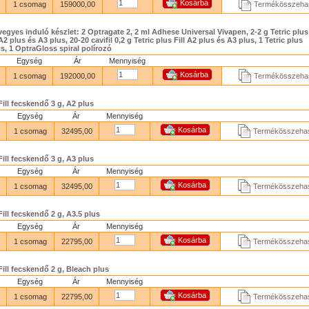
1 csomag
159000,00
Termékösszehas
 vegyes induló készlet: 2 Optragate 2, 2 ml Adhese Universal Vivapen, 2-2 g Tetric plu
 plus és A3 plus, 20-20 cavifil 0,2 g Tetric plus Fill A2 plus és A3 plus, 1 Tetric plus
s, 1 OptraGloss spiral polírozó
Egység
Ár
Mennyiség
1 csomag
192000,00
Termékösszehas
Fill fecskendő 3 g, A2 plus
Egység
Ár
Mennyiség
1 csomag
32495,00
Termékösszehas
Fill fecskendő 3 g, A3 plus
Egység
Ár
Mennyiség
1 csomag
32495,00
Termékösszehas
Fill fecskendő 2 g, A3.5 plus
Egység
Ár
Mennyiség
1 csomag
22795,00
Termékösszehas
 Fill fecskendő 2 g, Bleach plus
Egység
Ár
Mennyiség
1 csomag
22795,00
Termékösszehas