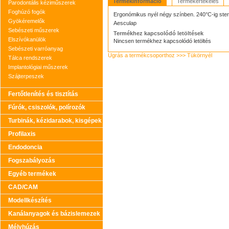
Termékinformáció
Termékértékelés
Parodontális kéziműszerek
Foghúzó fogók
Ergonómikus nyél négy színben. 240°C-ig steril
Gyökéremelők
Aesculap
Sebészeti műszerek
Termékhez kapcsolódó letöltések
Elszívókanülök
Nincsen termékhez kapcsolódó letöltés
Sebészeti varróanyag
Ugrás a termékcsoporthoz >>> Tükörnyél
Tálca rendszerek
Implantológiai műszerek
Szájterpeszek
Fertőtlenítés és tisztítás
Fúrók, csiszolók, polírozók
Turbinák, kézidarabok, kisgépek
Profilaxis
Endodoncia
Fogszabályozás
Egyéb termékek
CAD/CAM
Modellkészítés
Kanálanyagok és bázislemezek
Mélyhúzás