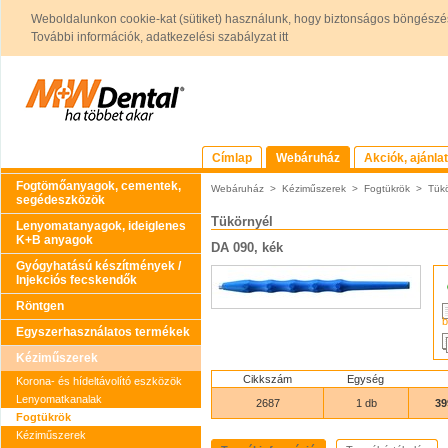
Weboldalunkon cookie-kat (sütiket) használunk, hogy biztonságos böngészés
További információk, adatkezelési szabályzat itt
Címlap
Webáruház
Akciók, ajánla
Fogtömőanyagok, cementek,
Webáruház
>
Kéziműszerek
>
Fogtükrök
>
Tükö
segédeszközök
Tükörnyél
Lenyomatanyagok, ideiglenes
K+B anyagok
DA 090, kék
Gyógyhatású készítmények /
Injekciós fecskendők
Röntgen
b
Egyszerhasználatos termékek
Kéziműszerek
Cikkszám
Egység
Korona- és hídeltávolító eszközök
Lenyomatkanalak
2687
1 db
39
Fogtükrök
Kéziműszerek