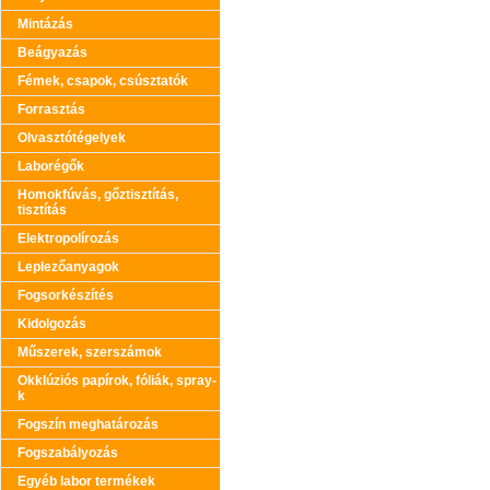
Mintázás
Beágyazás
Fémek, csapok, csúsztatók
Forrasztás
Olvasztótégelyek
Laborégők
Homokfúvás, gőztisztítás,
tisztítás
Elektropolírozás
Leplezőanyagok
Fogsorkészítés
Kidolgozás
Műszerek, szerszámok
Okklúziós papírok, fóliák, spray-
k
Fogszín meghatározás
Fogszabályozás
Egyéb labor termékek