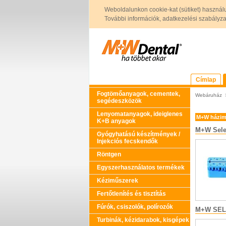
Weboldalunkon cookie-kat (sütiket) használ
További információk, adatkezelési szabályzat 
Címlap
Fogtömőanyagok, cementek,
Webáruház
segédeszközök
Lenyomatanyagok, ideiglenes
M+W házim
K+B anyagok
M+W Sele
Gyógyhatású készítmények /
Injekciós fecskendők
Röntgen
Egyszerhasználatos termékek
Kéziműszerek
Fertőtlenítés és tisztítás
Fúrók, csiszolók, polírozók
M+W SEL
Turbinák, kézidarabok, kisgépek