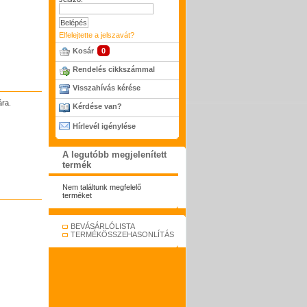
Elfelejtette a jelszavát?
Kosár
0
Rendelés cikkszámmal
Visszahívás kérése
ára.
Kérdése van?
Hírlevél igénylése
A legutóbb megjelenített
termék
Nem találtunk megfelelő
terméket
BEVÁSÁRLÓLISTA
TERMÉKÖSSZEHASONLÍTÁS