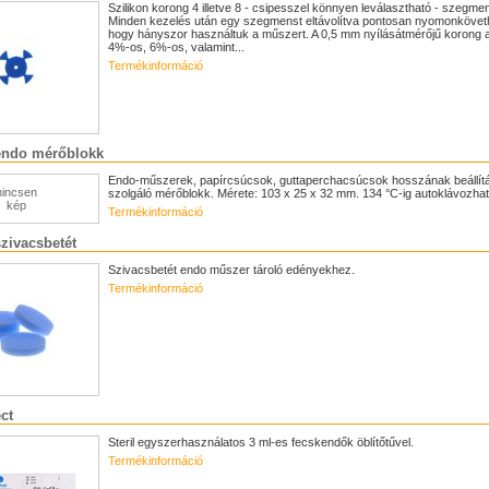
Szilikon korong 4 illetve 8 - csipesszel könnyen leválasztható - szegme
Minden kezelés után egy szegmenst eltávolítva pontosan nyomonkövet
hogy hányszor használtuk a műszert. A 0,5 mm nyílásátmérőjű korong 
4%-os, 6%-os, valamint...
Termékinformáció
endo mérőblokk
Endo-műszerek, papírcsúcsok, guttaperchacsúcsok hosszának beállít
nincsen
szolgáló mérőblokk. Mérete: 103 x 25 x 32 mm. 134 °C-ig autoklávozhat
kép
Termékinformáció
zivacsbetét
Szivacsbetét endo műszer tároló edényekhez.
Termékinformáció
ct
Steril egyszerhasználatos 3 ml-es fecskendők öblítőtűvel.
Termékinformáció