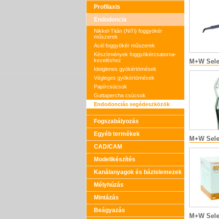
Profilaxis
Endodoncia
Nikkel-Titán (NiTi) foggyökér
műszerek
Acél foggyökér műszerek
Készítmények foggyökércsatorna-
kezeléshez
M+W Sele
Ideiglenes gyökértömések
Végleges gyökértömések
Papírcsúcsok
Guttapercha csúcsok
Endodonciás segédeszközök
Fogszabályozás
Egyéb termékek
M+W Selec
CAD/CAM
Modellkészítés
Kanálanyagok és bázislemezek
Mélyhúzás
Mintázás
Beágyazás
M+W Selec