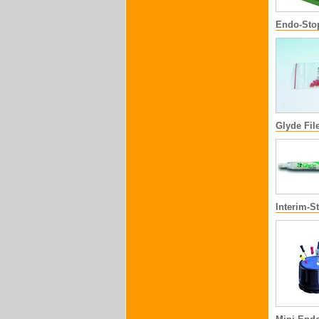
Endo-Sto
Glyde Fil
Interim-S