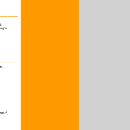
ok
nyagok
tal
thető,