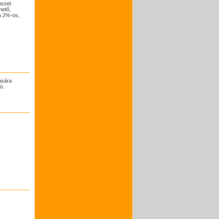
nssel.
hető,
a 2%-os,
ására
ó.