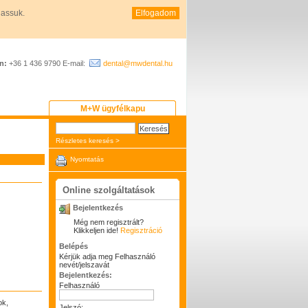
hassuk.
Elfogadom
n:
+36 1 436 9790 E-mail:
dental@mwdental.hu
M+W ügyfélkapu
Részletes keresés >
Nyomtatás
Online szolgáltatások
Bejelentkezés
Még nem regisztrált?
Klikkeljen ide!
Regisztráció
Belépés
Kérjük adja meg Felhasználó
nevét/jelszavát
Bejelentkezés:
Felhasználó
ok,
Jelszó: