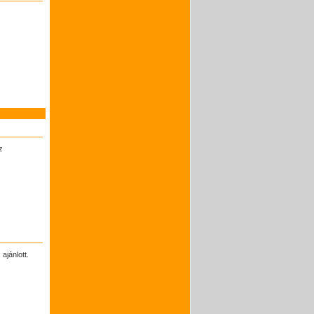
z
ajánlott.