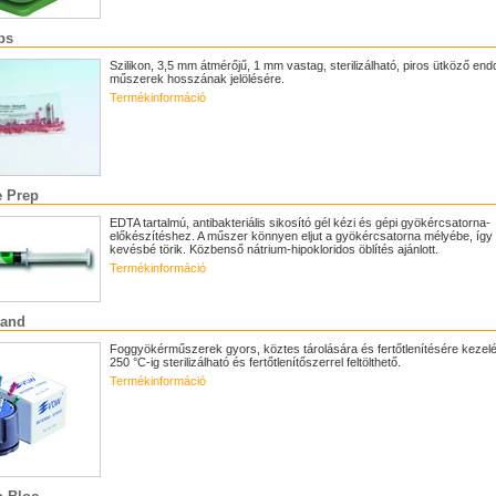
ps
Szilikon, 3,5 mm átmérőjű, 1 mm vastag, sterilizálható, piros ütköző end
műszerek hosszának jelölésére.
Termékinformáció
e Prep
EDTA tartalmú, antibakteriális sikosító gél kézi és gépi gyökércsatorna-
előkészítéshez. A műszer könnyen eljut a gyökércsatorna mélyébe, így
kevésbé törik. Közbenső nátrium-hipokloridos öblítés ajánlott.
Termékinformáció
tand
Foggyökérműszerek gyors, köztes tárolására és fertőtlenítésére kezelés
250 °C-ig sterilizálható és fertőtlenítőszerrel feltölthető.
Termékinformáció