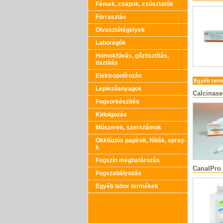
Fémek, csapok, csúsztatók
Forrasztás
Olvasztótégelyek
Laborégők
Homokfúvás, gőztisztítás,
tisztítás
Elektropolírozás
Egyéb ter
Leplezőanyagok
Calcinase
Fogsorkészítés
Kidolgozás
Műszerek, szerszámok
Okklúziós papírok, fóliák, spray-
k
Fogszín meghatározás
CanalPro
Fogszabályozás
Egyéb labor termékek