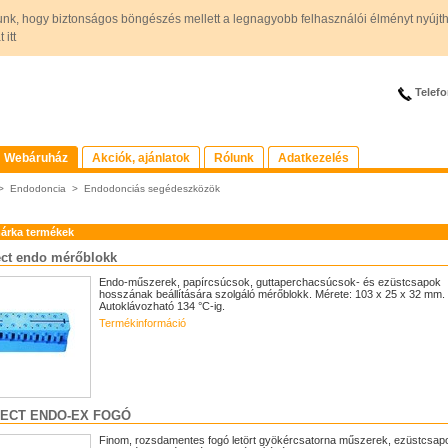
unk, hogy biztonságos böngészés mellett a legnagyobb felhasználói élményt nyújt
itt
Telefo
Webáruház
Akciók, ajánlatok
Rólunk
Adatkezelés
>
Endodoncia
>
Endodonciás segédeszközök
árka termékek
ct endo mérőblokk
Endo-műszerek, papírcsúcsok, guttaperchacsúcsok- és ezüstcsapok
hosszának beállítására szolgáló mérőblokk. Mérete: 103 x 25 x 32 mm.
Autoklávozható 134 °C-ig.
Termékinformáció
ECT ENDO-EX FOGÓ
Finom, rozsdamentes fogó letört gyökércsatorna műszerek, ezüstcsap