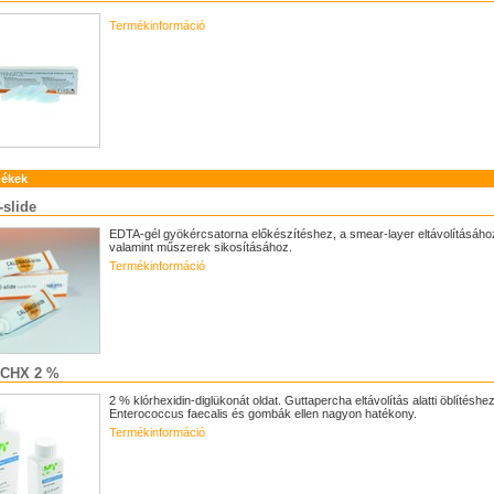
Termékinformáció
mékek
-slide
EDTA-gél gyökércsatorna előkészítéshez, a smear-layer eltávolításáho
valamint műszerek sikosításához.
Termékinformáció
 CHX 2 %
2 % klórhexidin-diglükonát oldat. Guttapercha eltávolítás alatti öblítéshez 
Enterococcus faecalis és gombák ellen nagyon hatékony.
Termékinformáció