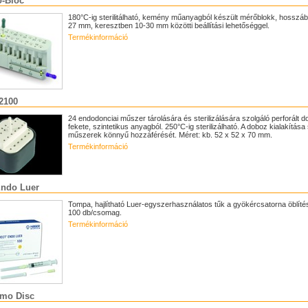
o-Bloc
180°C-ig sterilitálható, kemény műanyagból készült mérőblokk, hosszá
27 mm, keresztben 10-30 mm közötti beállítási lehetőséggel.
Termékinformáció
2100
24 endodonciai műszer tárolására és sterilizálására szolgáló perforált 
fekete, szintetikus anyagból. 250°C-ig sterilizálható. A doboz kialakítása 
műszerek könnyű hozzáférését. Méret: kb. 52 x 52 x 70 mm.
Termékinformáció
Endo Luer
Tompa, hajlítható Luer-egyszerhasználatos tűk a gyökércsatorna öblíté
100 db/csomag.
Termékinformáció
emo Disc