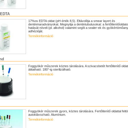
 EDTA
17%os EDTA-oldat (pH-érték 8,5). Eltávolítja a smear layert és
dentinmaradványokat. Megnyitja a dentintubulusokat: a fertőtlenítőoldat
hatását növeli (pl. alkohol) valamint segíti a sealer-ek és gyökértömőa
adhézióját.
Termékinformáció
and
Foggyökér műszerek köztes tárolására. A szivacsbetét fertőtlenítő oldat
átitatható. 180°-ig sterilizálható.
Termékinformáció
Foggyökér műszerek gyors, köztes tárolására. Fertőtlenítő oldattal feltöl
autoklávozható. Alumínium.
Termékinformáció