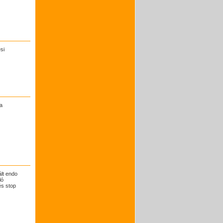
si
a
lt endo
ló
és stop