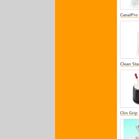
CanalPro
Clean St
Clin Grip