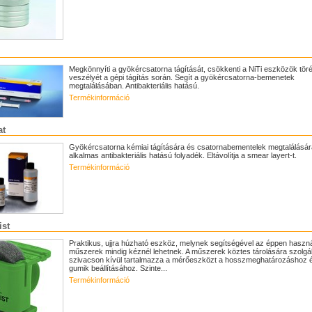
Megkönnyíti a gyökércsatorna tágítását, csökkenti a NiTi eszközök töré
veszélyét a gépi tágítás során. Segít a gyökércsatorna-bemenetek
megtalálásában. Antibakteriális hatású.
Termékinformáció
at
Gyökércsatorna kémiai tágítására és csatornabementelek megtalálásár
alkalmas antibakteriális hatású folyadék. Eltávolítja a smear layert-t.
Termékinformáció
ist
Praktikus, ujjra húzható eszköz, melynek segítségével az éppen haszná
műszerek mindig kéznél lehetnek. A műszerek köztes tárolására szolgá
szivacson kívül tartalmazza a mérőeszközt a hosszmeghatározáshoz 
gumik beállításához. Szinte...
Termékinformáció