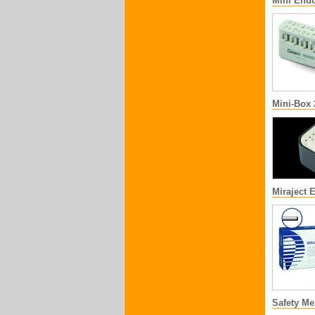
Mini End
Mini-Box 
Miraject 
Safety M