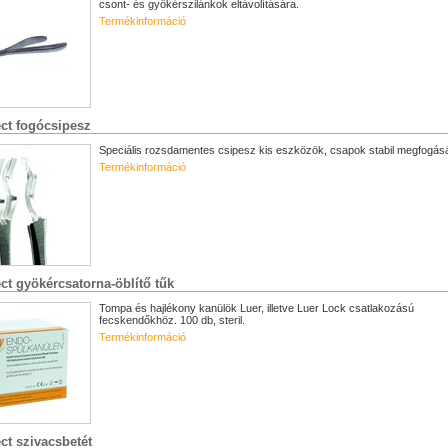
csont- és gyökérszilánkok eltávolítására.
Termékinformáció
ct fogócsipesz
Speciális rozsdamentes csipesz kis eszközök, csapok stabil megfogás
Termékinformáció
t gyökércsatorna-öblítő tűk
Tompa és hajlékony kanülök Luer, illetve Luer Lock csatlakozású
fecskendőkhöz. 100 db, steril.
Termékinformáció
t szivacsbetét