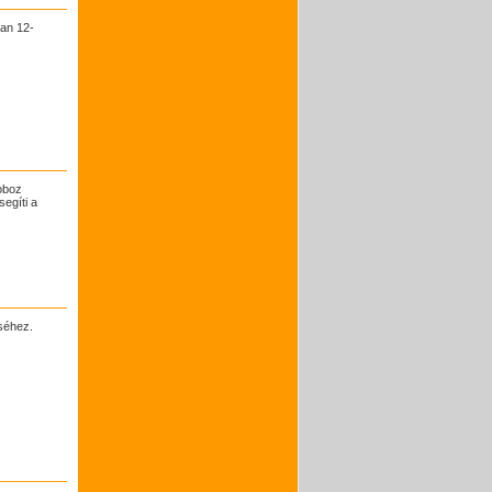
ban 12-
doboz
segíti a
séhez.