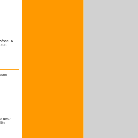
éssel. A
szert
jesen
18 mm /
lön