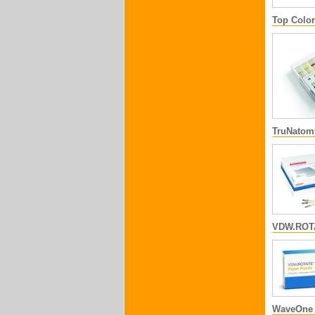
Top Color
TruNatom
VDW.ROTA
WaveOne 