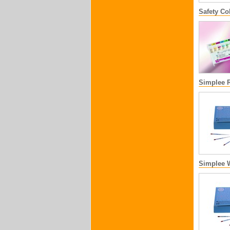
Safety Co
Simplee 
Simplee 