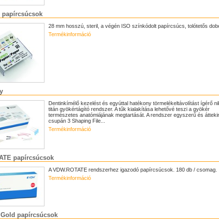
 papírcsúcsok
28 mm hosszú, steril, a végén ISO színkódolt papírcsúcs, tolótetős do
Termékinformáció
y
Dentinkímélő kezelést és egyúttal hatékony törmelékeltávolítást ígérő ni
titán gyökértágító rendszer. A tűk kialakítása lehetővé teszi a gyökér
természetes anatómiájának megtartását. A rendszer egyszerű és áttekin
csupán 3 Shaping File...
Termékinformáció
TE papírcsúcsok
A VDW.ROTATE rendszerhez igazodó papírcsúcsok. 180 db / csomag.
Termékinformáció
Gold papírcsúcsok