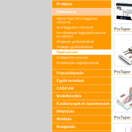
Profilaxis
Endodoncia
Nikkel-Titán (NiTi) foggyökér
műszerek
Acél foggyökér műszerek
ProTaper
Készítmények foggyökércsatorna-
kezeléshez
Ideiglenes gyökértömések
Végleges gyökértömések
Papírcsúcsok
Guttapercha csúcsok
Endodonciás segédeszközök
ProTaper 
Fogszabályozás
Egyéb termékek
CAD/CAM
Modellkészítés
Kanálanyagok és bázislemezek
Mélyhúzás
ProTaper 
Mintázás
Beágyazás