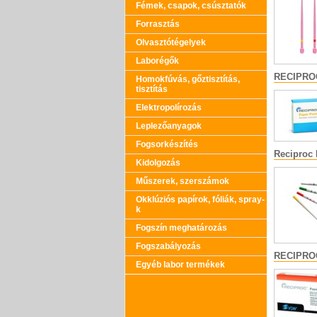
Fémek, csapok, csúsztatók
Forrasztás
Olvasztótégelyek
Laborégők
RECIPROC
Homokfúvás, gőztisztítás,
tisztítás
Elektropolírozás
Leplezőanyagok
Fogsorkészítés
Reciproc
Kidolgozás
Műszerek, szerszámok
Okklúziós papírok, fóliák, spray-
k
Fogszín meghatározás
Fogszabályozás
RECIPROC
Egyéb labor termékek