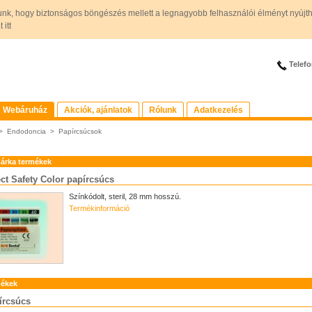
unk, hogy biztonságos böngészés mellett a legnagyobb felhasználói élményt nyújt
itt
Telefo
Webáruház
Akciók, ajánlatok
Rólunk
Adatkezelés
>
Endodoncia
>
Papírcsúcsok
árka termékek
t Safety Color papírcsúcs
Színkódolt, steril, 28 mm hosszú.
Termékinformáció
mékek
írcsúcs