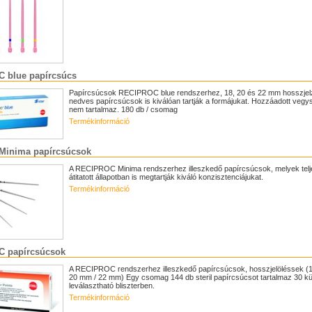
 blue papírcsúcs
Papírcsúcsok RECIPROC blue rendszerhez, 18, 20 és 22 mm hosszjelz
nedves papírcsúcsok is kiválóan tartják a formájukat. Hozzáadott vegy
nem tartalmaz. 180 db / csomag
Termékinformáció
 Minima papírcsúcsok
A RECIPROC Minima rendszerhez illeszkedő papírcsúcsok, melyek tel
átitatott állapotban is megtartják kiváló konzisztenciájukat.
Termékinformáció
 papírcsúcsok
A RECIPROC rendszerhez illeszkedő papírcsúcsok, hosszjelöléssek (
20 mm / 22 mm) Egy csomag 144 db steril papírcsúcsot tartalmaz 30 kü
leválasztható bliszterben.
Termékinformáció