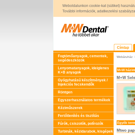
Weboldalunkon cookie-kat (sütiket) használ
További információk, adatkezelési szabályzat 
Címlap
Fogtömőanyagok, cementek,
Webáruház
segédeszközök
Lenyomatanyagok, ideiglenes
M+W házim
K+B anyagok
M+W Selec
Gyógyhatású készítmények /
Injekciós fecskendők
Röntgen
Egyszerhasználatos termékek
Kéziműszerek
Fertőtlenítés és tisztítás
Egyéb ter
Fúrók, csiszolók, polírozók
Mtwo pap
Turbinák, kézidarabok, kisgépek