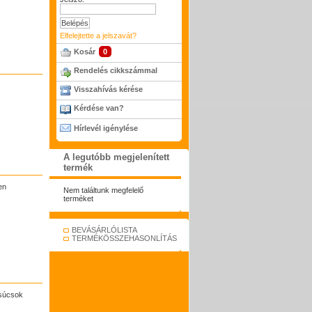
Elfelejtette a jelszavát?
Kosár
0
Rendelés cikkszámmal
Visszahívás kérése
Kérdése van?
Hírlevél igénylése
A legutóbb megjelenített
termék
en
Nem találtunk megfelelő
terméket
BEVÁSÁRLÓLISTA
TERMÉKÖSSZEHASONLÍTÁS
csúcsok