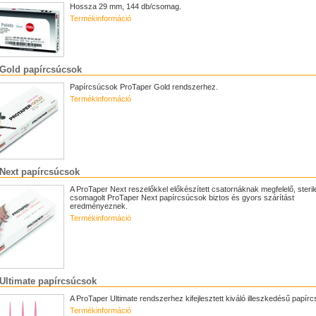
Hossza 29 mm, 144 db/csomag.
Termékinformáció
 Gold papírcsúcsok
Papírcsúcsok ProTaper Gold rendszerhez.
Termékinformáció
Next papírcsúcsok
A ProTaper Next reszelőkkel előkészített csatornáknak megfelelő, steril
csomagolt ProTaper Next papírcsúcsok biztos és gyors szárítást
eredményeznek.
Termékinformáció
Ultimate papírcsúcsok
A ProTaper Ultimate rendszerhez kifejlesztett kiváló illeszkedésű papír
Termékinformáció