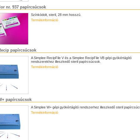
lor nr. 937 papírcsúcsok
Színkódolt, steril, 28 mm hosszú.
Termékinformáció
Recip papírcsúcsok
A Simplee RecipFile V és a Simplee RecipFile VB gépi gyökértágító
rendszerekhez illeszkedő steril papírcsúcsok.
Termékinformáció
W+ papírcsúcsok
A Simplee W+ gépi gyökértágító rendszerhez illeszkedő steril papírcsúc
Termékinformáció