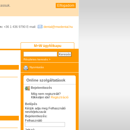
hassuk.
Elfogadom
n:
+36 1 436 9790 E-mail:
dental@mwdental.hu
M+W ügyfélkapu
Részletes keresés >
Nyomtatás
Online szolgáltatások
Bejelentkezés
Még nem regisztrált?
Klikkeljen ide!
Regisztráció
Belépés
Kérjük adja meg Felhasználó
nevét/jelszavát
Bejelentkezés:
Felhasználó
Jelszó: