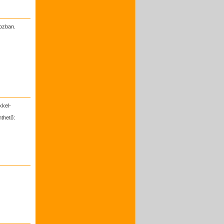
bozban.
kkel-
thető: