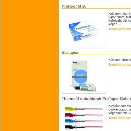
ProRoot MTA
Kalcium-, alumi
A por finom, hid
kolloidális gél 
képez....
Termékinformác
Sealapex
Kálcium-hidroxi
Termékinformác
Thermafil obturátorok ProTaper Gold 
Kiválóan illesz
gyökércsatornák
végezhetünk. A
Termékinformác