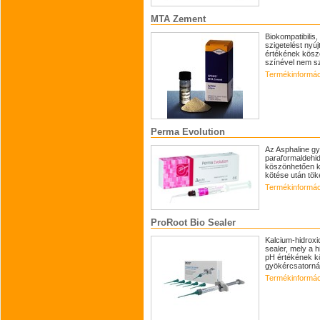
MTA Zement
Biokompatibilis
szigetelést nyú
értékének köszö
színével nem szí
Termékinformác
Perma Evolution
Az Asphaline gy
paraformaldehid
köszönhetően ki
kötése után töké
Termékinformác
ProRoot Bio Sealer
Kalcium-hidroxi
sealer, mely a 
pH értékének kö
gyökércsatornáb
Termékinformác