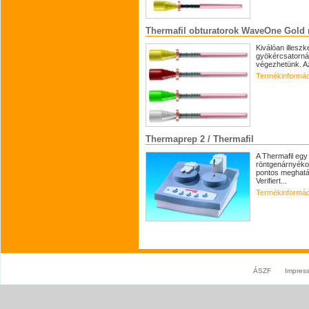
Thermafil obturatorok WaveOne Gold 
Kiválóan illesz
gyökércsatornák
végezhetünk. A
Termékinformác
Thermaprep 2 / Thermafil
A Thermafil egy
röntgenárnyékot
pontos meghatá
Verifiert...
Termékinformác
ÁSZF
Impres