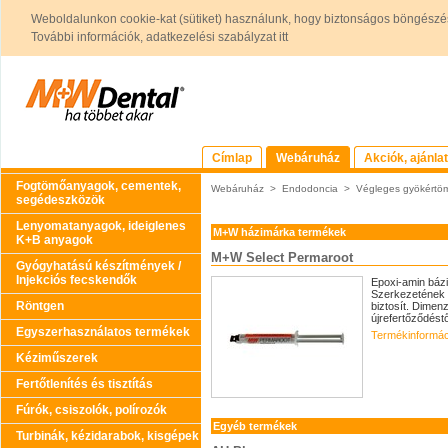
Weboldalunkon cookie-kat (sütiket) használunk, hogy biztonságos böngészés
További információk, adatkezelési szabályzat itt
Címlap
Webáruház
Akciók, ajánla
Fogtömőanyagok, cementek,
Webáruház
>
Endodoncia
>
Végleges gyökértö
segédeszközök
Lenyomatanyagok, ideiglenes
M+W házimárka termékek
K+B anyagok
M+W Select Permaroot
Gyógyhatású készítmények /
Injekciós fecskendők
Epoxi-amin báz
Szerkezetének k
Röntgen
biztosít. Dimen
újrefertőződéstől
Egyszerhasználatos termékek
Termékinformác
Kéziműszerek
Fertőtlenítés és tisztítás
Fúrók, csiszolók, polírozók
Egyéb termékek
Turbinák, kézidarabok, kisgépek