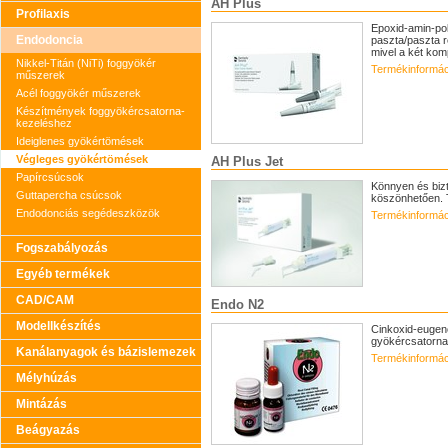
AH Plus
Profilaxis
Epoxid-amin-po
Endodoncia
paszta/paszta r
mivel a két ko
Nikkel-Titán (NiTi) foggyökér
Termékinformác
műszerek
Acél foggyökér műszerek
Készítmények foggyökércsatorna-
kezeléshez
Ideiglenes gyökértömések
Végleges gyökértömések
AH Plus Jet
Papírcsúcsok
Könnyen és biz
Guttapercha csúcsok
köszönhetően. 
Endodonciás segédeszközök
Termékinformác
Fogszabályozás
Egyéb termékek
CAD/CAM
Endo N2
Modellkészítés
Cinkoxid-eugeno
gyökércsatorna
Kanálanyagok és bázislemezek
Termékinformác
Mélyhúzás
Mintázás
Beágyazás