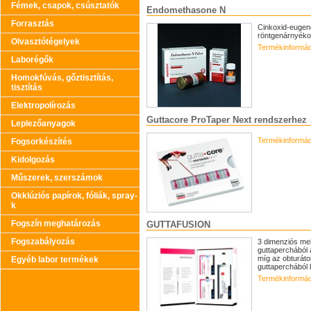
Fémek, csapok, csúsztatók
Endomethasone N
Forrasztás
Cinkoxid-eugen
röntgenárnyéko
Olvasztótégelyek
Termékinformác
Laborégők
Homokfúvás, gőztisztítás,
tisztítás
Elektropolírozás
Guttacore ProTaper Next rendszerhez
Leplezőanyagok
Termékinformác
Fogsorkészítés
Kidolgozás
Műszerek, szerszámok
Okklúziós papírok, fóliák, spray-
k
Fogszín meghatározás
GUTTAFUSION
Fogszabályozás
3 dimenziós mel
guttaperchából á
míg az obturáto
Egyéb labor termékek
guttaperchából k
Termékinformác