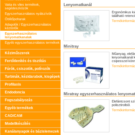
Lenyomatkanál
Vatta és vlies termékek,
segédeszközök
Ergonómikus ki
Egyszerhasználatos nyálszívók
található retenc
Öblítőpoharak
Termékinformác
Adagolók / Egyszerhasználatos
kéztörlők
Egyszerhasználatos
lenyomatkanalak
Egyéb egyszerhasználatos termékek
Minitray
Kéziműszerek
Műanyag, elefán
lenyomatkanál k
Fertőtlenítés és tisztítás
csipesszel kön
Termékinformác
Fúrók, csiszolók, polírozók
Turbinák, kézidarabok, kisgépek
Profilaxis
Endodoncia
Miratray egyszerhasználatos lenyoma
Fogszabályozás
Elefántcsont szín
polisztirolból.
Egyéb termékek
Termékinformác
CAD/CAM
Modellkészítés
Kanálanyagok és bázislemezek