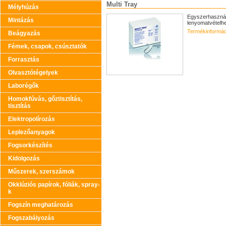
Multi Tray
Mélyhúzás
Egyszerhasznál
Mintázás
lenyomatvételh
Termékinformác
Beágyazás
Fémek, csapok, csúsztatók
Forrasztás
Olvasztótégelyek
Laborégők
Homokfúvás, gőztisztítás,
tisztítás
Elektropolírozás
Leplezőanyagok
Fogsorkészítés
Kidolgozás
Műszerek, szerszámok
Okklúziós papírok, fóliák, spray-
k
Fogszín meghatározás
Fogszabályozás