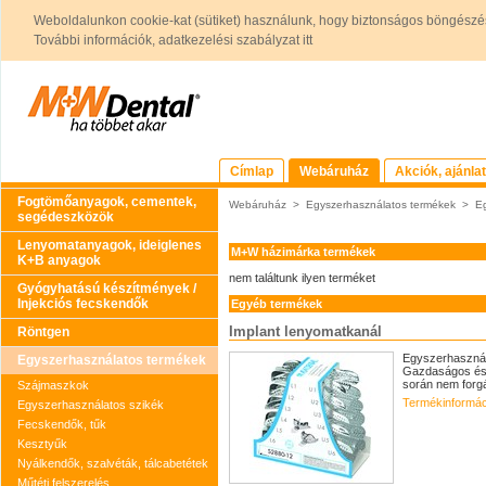
Weboldalunkon cookie-kat (sütiket) használunk, hogy biztonságos böngészés
További információk, adatkezelési szabályzat itt
Címlap
Webáruház
Akciók, ajánla
Fogtömőanyagok, cementek,
Webáruház
>
Egyszerhasználatos termékek
>
E
segédeszközök
Lenyomatanyagok, ideiglenes
M+W házimárka termékek
K+B anyagok
nem találtunk ilyen terméket
Gyógyhatású készítmények /
Injekciós fecskendők
Egyéb termékek
Implant lenyomatkanál
Röntgen
Egyszerhasznál
Egyszerhasználatos termékek
Gazdaságos és t
során nem forgá
Szájmaszkok
Termékinformác
Egyszerhasználatos szikék
Fecskendők, tűk
Kesztyűk
Nyálkendők, szalvéták, tálcabetétek
Műtéti felszerelés