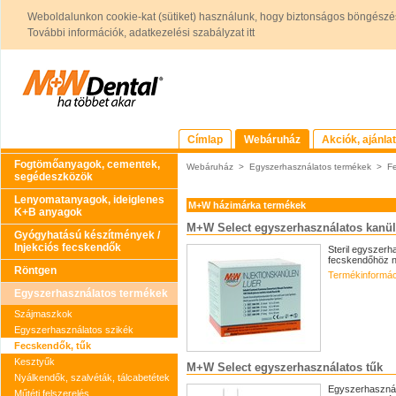
Weboldalunkon cookie-kat (sütiket) használunk, hogy biztonságos böngészés
További információk, adatkezelési szabályzat itt
Címlap
Webáruház
Akciók, ajánla
Fogtömőanyagok, cementek,
Webáruház
>
Egyszerhasználatos termékek
>
F
segédeszközök
Lenyomatanyagok, ideiglenes
M+W házimárka termékek
K+B anyagok
M+W Select egyszerhasználatos kanü
Gyógyhatású készítmények /
Injekciós fecskendők
Steril egyszerh
fecskendőhöz n
Röntgen
Termékinformác
Egyszerhasználatos termékek
Szájmaszkok
Egyszerhasználatos szikék
Fecskendők, tűk
Kesztyűk
M+W Select egyszerhasználatos tűk
Nyálkendők, szalvéták, tálcabetétek
Egyszerhasznála
Műtéti felszerelés