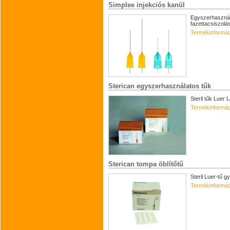
Simplee injekciós kanül
Egyszerhasznála
fazettacsiszolá
Termékinformác
Sterican egyszerhasználatos tűk
Steril tűk Luer
Termékinformác
Sterican tompa öblítőtű
Steril Luer-tű 
Termékinformác