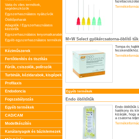
fazettacsiszolá
Vatta és vlies termékek,
Termékinformác
segédeszközök
Egyszerhasználatos nyálszívók
Öblítőpoharak
Adagolók / Egyszerhasználatos
kéztörlők
Egyszerhasználatos lenyomatkanalak
M+W Select gyökércsatorna-öblítő tűk
Egyéb egyszerhasználatos termékek
Tompa és hajlék
fecskendőkhöz. 
Kéziműszerek
Termékinformác
Fertőtlenítés és tisztítás
Fúrók, csiszolók, polírozók
Turbinák, kézidarabok, kisgépek
Profilaxis
Endodoncia
Egyéb termékek
Endo öblítőtűk
Fogszabályozás
Endo öblítőtűk 
Egyéb termékek
hatékony és kím
kizárják, hogy a
CAD/CAM
a csatorna teljes
Modellkészítés
Termékinformác
Kanálanyagok és bázislemezek