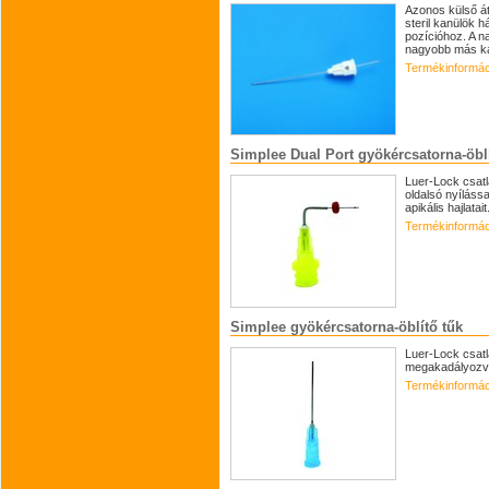
Azonos külső át
steril kanülök 
pozícióhoz. A 
nagyobb más ka
Termékinformác
Simplee Dual Port gyökércsatorna-öblí
Luer-Lock csatl
oldalsó nyíláss
apikális hajlatait
Termékinformác
Simplee gyökércsatorna-öblítő tűk
Luer-Lock csatl
megakadályozva 
Termékinformác