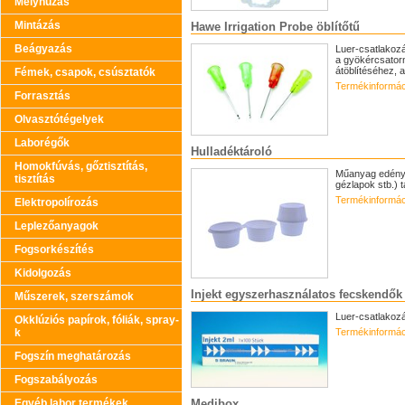
Mélyhúzás
Mintázás
Hawe Irrigation Probe öblítőtű
Beágyazás
Luer-csatlakozás
a gyökércsator
átöblítéséhez, 
Fémek, csapok, csúsztatók
Termékinformác
Forrasztás
Olvasztótégelyek
Laborégők
Hulladéktároló
Homokfúvás, gőztisztítás,
Műanyag edény 
tisztítás
gézlapok stb.) 
Termékinformác
Elektropolírozás
Leplezőanyagok
Fogsorkészítés
Kidolgozás
Injekt egyszerhasználatos fecskendők
Műszerek, szerszámok
Luer-csatlakozás
Okklúziós papírok, fóliák, spray-
k
Termékinformác
Fogszín meghatározás
Fogszabályozás
Medibox
Egyéb labor termékek