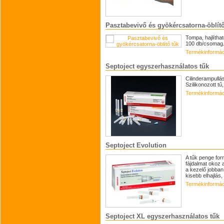
Pasztabevivő és gyökércsatorna-öblítő
Tompa, hajlíthat
100 db/csomag
Termékinformác
Septoject egyszerhasználatos tűk
Cilinderampullá
Szilikonozott tű
Termékinformác
Septoject Evolution
A tűk penge for
fájdalmat okoz 
a kezelő jobban 
kisebb elhajlás,
Termékinformác
Septoject XL egyszerhasználatos tűk