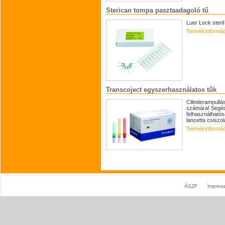
Sterican tompa pasztaadagoló tű
Luer Lock steri
Termékinformác
Transcoject egyszerhasználatos tűk
Cilinderampull
számára! Segédj
felhasználhatós
lancetta csiszolá
Termékinformác
ÁSZF
Impres