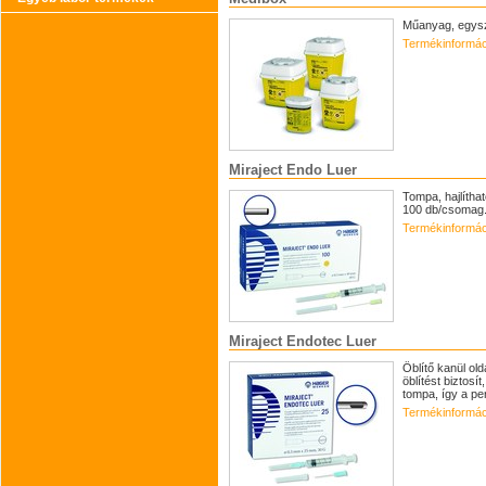
Műanyag, egysz
Termékinformác
Miraject Endo Luer
Tompa, hajlítha
100 db/csomag
Termékinformác
Miraject Endotec Luer
Öblítő kanül old
öblítést biztosí
tompa, így a pe
Termékinformác