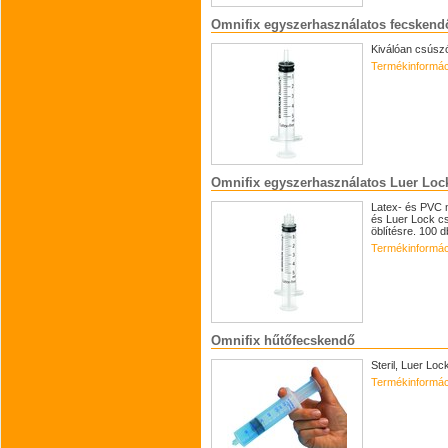
Omnifix egyszerhasználatos fecskend
Kiválóan csúszó
Termékinformác
Omnifix egyszerhasználatos Luer Loc
Latex- és PVC m
és Luer Lock c
öblítésre. 100 
Termékinformác
Omnifix hűtőfecskendő
Steril, Luer Lo
Termékinformác